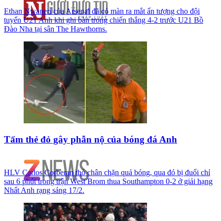
Ethan Nwaneri của Arsenal đã có màn ra mắt ấn tượng cho đội
tuyển U21 Anh khi ghi bàn trong chiến thắng 4-2 trước U21 Bồ
Đào Nha tại sân The Hawthorns.
Tấm thẻ đỏ gây phẫn nộ của bóng đá Anh
HLV Carlos Corberan thò chân chặn quả bóng, qua đó bị đuổi chỉ
sau 6 phút trong trận West Brom thua Southampton 0-2 ở giải hạng
Nhất Anh rạng sáng 17/2.