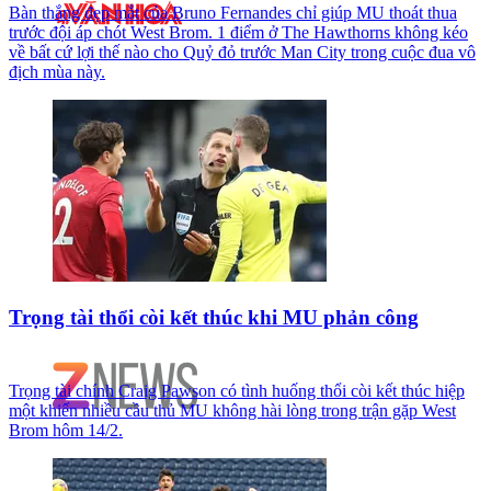
Bàn thắng đẹp mắt của Bruno Fernandes chỉ giúp MU thoát thua
trước đội áp chót West Brom. 1 điểm ở The Hawthorns không kéo
về bất cứ lợi thế nào cho Quỷ đỏ trước Man City trong cuộc đua vô
địch mùa này.
Trọng tài thổi còi kết thúc khi MU phản công
Trọng tài chính Craig Pawson có tình huống thổi còi kết thúc hiệp
một khiến nhiều cầu thủ MU không hài lòng trong trận gặp West
Brom hôm 14/2.