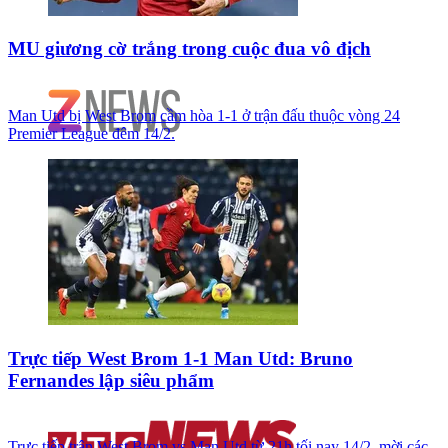
MU giương cờ trắng trong cuộc đua vô địch
Man Utd bị West Brom cầm hòa 1-1 ở trận đấu thuộc vòng 24
Premier League đêm 14/2.
Trực tiếp West Brom 1-1 Man Utd: Bruno
Fernandes lập siêu phẩm
Trực tiếp trận West Brom vs Man Utd từ 21h tối nay 14/2, mời các