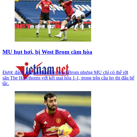
MU hụt hơi, bị West Brom cầm hòa
Được đánh giá cao hơn hẳn West Brom nhưng MU chỉ có thể rời
sân The Hawthorns với kết quả hòa 1-1, trong trận cầu họ thi đấu bế
tắc.