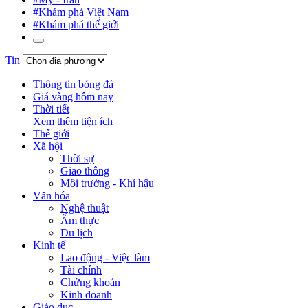
#Khám phá Việt Nam
#Khám phá thế giới
Tin
Thông tin bóng đá
Giá vàng hôm nay
Thời tiết
Xem thêm tiện ích
Thế giới
Xã hội
Thời sự
Giao thông
Môi trường - Khí hậu
Văn hóa
Nghệ thuật
Ẩm thực
Du lịch
Kinh tế
Lao động - Việc làm
Tài chính
Chứng khoán
Kinh doanh
Giáo dục