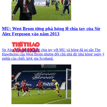
MU: West Brom từng phá hỏng lễ chia tay của Sir
Alex Ferguson vào năm 2013
Sir Alex Ferguson nói lời chia tay với MU và bóng đá tại sân The
Hawthorns của West Brom nhưng đội chủ nhà đã 'phá hỏng' ngày ý
nghĩa của chiếc lược gia Scotland.