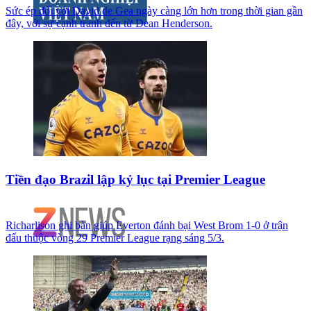
Sức ép đối với David de Gea ngày càng lớn hơn trong thời gian gần
đây, với sự cạnh tranh đến từ Dean Henderson.
Tiền đạo Brazil lập kỷ lục tại Premier League
Richarlison ghi bàn giúp Everton đánh bại West Brom 1-0 ở trận
đấu thuộc vòng 29 Premier League rạng sáng 5/3.