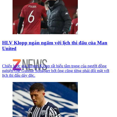
HLV Klopp ngán ngẩm với lịch thi đấu của Man
United
Chiến lược gia Jurgen Klopp rất hiểu tâm trạng của người đồng
nghiệp Ole Gunnar Solskjaer bởi ông cũng từng phải đối mặt với
lịch thi đấu dày đặc.