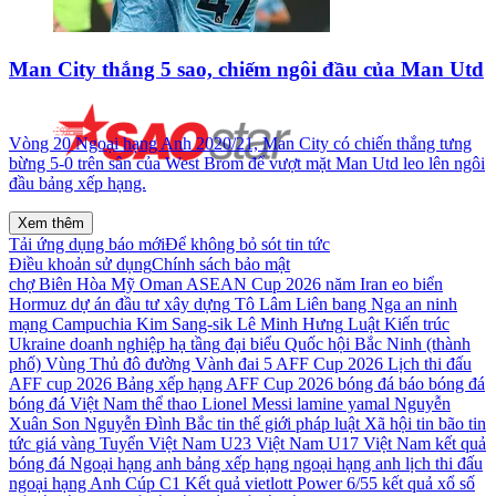
Man City thắng 5 sao, chiếm ngôi đầu của Man Utd
Vòng 20 Ngoại hạng Anh 2020/21, Man City có chiến thắng tưng
bừng 5-0 trên sân của West Brom để vượt mặt Man Utd leo lên ngôi
đầu bảng xếp hạng.
Xem thêm
Tải ứng dụng báo mới
Để không bỏ sót tin tức
Điều khoản sử dụng
Chính sách bảo mật
chợ Biên Hòa
Mỹ
Oman
ASEAN Cup 2026
năm
Iran
eo biển
Hormuz
dự án đầu tư xây dựng
Tô Lâm
Liên bang Nga
an ninh
mạng
Campuchia
Kim Sang-sik
Lê Minh Hưng
Luật Kiến trúc
Ukraine
doanh nghiệp
hạ tầng
đại biểu Quốc hội
Bắc Ninh (thành
phố)
Vùng Thủ đô
đường Vành đai 5
AFF Cup 2026
Lịch thi đấu
AFF cup 2026
Bảng xếp hạng AFF Cup 2026
bóng đá
báo bóng đá
bóng đá Việt Nam
thể thao
Lionel Messi
lamine yamal
Nguyễn
Xuân Son
Nguyễn Đình Bắc
tin thế giới
pháp luật
Xã hội
tin bão
tin
tức
giá vàng
Tuyển Việt Nam
U23 Việt Nam
U17 Việt Nam
kết quả
bóng đá
Ngoại hạng anh
bảng xếp hạng ngoại hạng anh
lịch thi đấu
ngoại hạng Anh
Cúp C1
Kết quả vietlott Power 6/55
kết quả xổ số