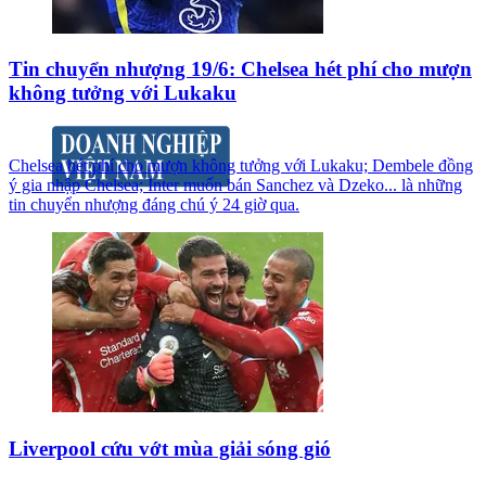
Tin chuyển nhượng 19/6: Chelsea hét phí cho mượn
không tưởng với Lukaku
Chelsea hét phí cho mượn không tưởng với Lukaku; Dembele đồng
ý gia nhập Chelsea; Inter muốn bán Sanchez và Dzeko... là những
tin chuyển nhượng đáng chú ý 24 giờ qua.
Liverpool cứu vớt mùa giải sóng gió