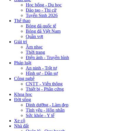
Học bổng - Du học
Đào tạo - Thi cử
Tuyển Sinh 2026
Thể thao
Bóng đá quốc tế
Bóng đá Việt Nam
Quần vợt
Giải trí
Âm nhạc
Thời trang
Điện ảnh - Truyền hình
Pháp luật
An ninh - Trật tự
Hình sự - Dân sự
Công nghệ
CNTT - Viễn thông
Thiết bị - Phần cứng
Khoa học
Đời sống
Dinh dưỡng - Làm đẹp
Tình yêu - Hôn nhân
Sức khỏe - Y tế
Xe cộ
Nhà đất