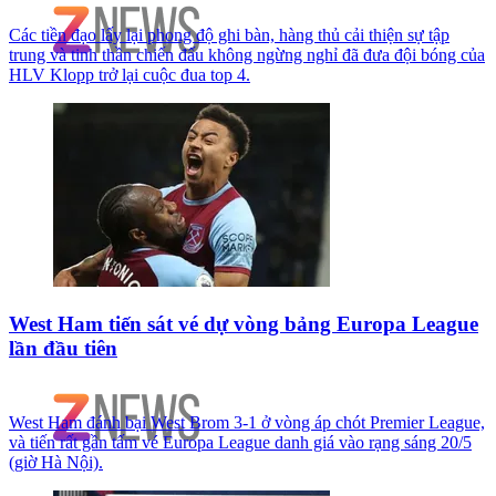
Các tiền đạo lấy lại phong độ ghi bàn, hàng thủ cải thiện sự tập
trung và tinh thần chiến đấu không ngừng nghỉ đã đưa đội bóng của
HLV Klopp trở lại cuộc đua top 4.
West Ham tiến sát vé dự vòng bảng Europa League
lần đầu tiên
West Ham đánh bại West Brom 3-1 ở vòng áp chót Premier League,
và tiến rất gần tấm vé Europa League danh giá vào rạng sáng 20/5
(giờ Hà Nội).