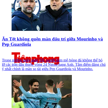
Ăn Tết không quên màn đấu trí giữa Mourinho và
Pep Guardiola
Trong những ngày nghỉ Tết, người hâm mộ bóng đá không thể bỏ
lỡ các trận đấu thuộc vòng 24 Ngoại hạng Anh. Tâm điểm đáng chú
ý nhất chính là màn so tài giữa Pep Guardiola và Mourinho.