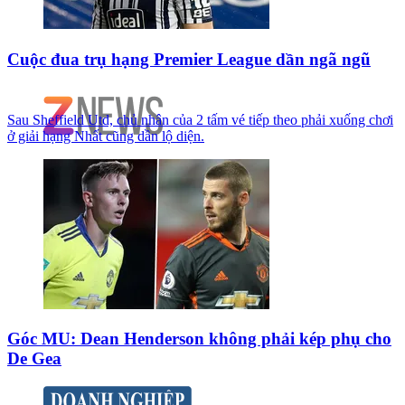
Cuộc đua trụ hạng Premier League dần ngã ngũ
Sau Sheffield Utd, chủ nhân của 2 tấm vé tiếp theo phải xuống chơi
ở giải hạng Nhất cũng dần lộ diện.
Góc MU: Dean Henderson không phải kép phụ cho
De Gea