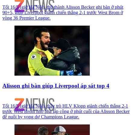
Tối 16/5 (giờ Hà Nội), thủ thành Alisson Becker ghi bàn ở phút
90+5, giúp Liverpool giành chiến thắng 2-1 trước West Brom ở
vòng 36 Premier League.
Alisson ghi bàn giúp Liverpool áp sát top 4
Tối 16/5 (giờ Hà Nội), thầy trò HLV Klopp giành chiến thắng 2-1
trước West Brom nhờ pha lập công ở phút cuối của Alisson Becker
để nuôi hy vọng dự Champions League.