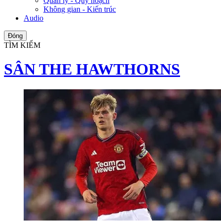
Quản lý - Quy hoạch
Không gian - Kiến trúc
Audio
Đóng
TÌM KIẾM
SÂN THE HAWTHORNS