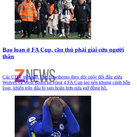
Bạo loạn ở FA Cup, cầu thủ phải giải cứu người
thân
Các CĐV trên sân The Hawthorns theo dõi cuộc đối đầu giữa
Wolves và West Brom tại vòng 4 FA Cup tạo nên khung cảnh hỗn
loạn, khiến trận đấu bị tạm hoãn hơn nửa giờ đồng hồ.