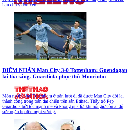
bạn chú ý đón xem.
ĐIỂM NHẤN Man City 3-0 Tottenham: Guendogan
lại tỏa sáng. Guardiola phục thù Mourinho
Món nợ thất bại Tottenham ở trận lượt đi đã được Man City đòi lại
thành công trong trận đại chiến trên sân Etihad. Thầy trò Pep
Guardiola bứt tốc mạnh mẽ và không quá lời khi nói giờ còn ai đủ
sức ngăn họ đến ngôi vương.