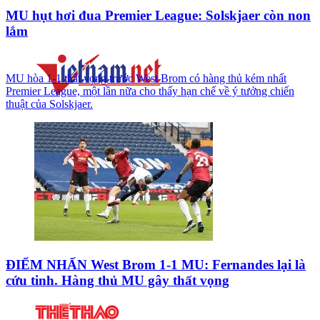
MU hụt hơi đua Premier League: Solskjaer còn non
lắm
MU hòa 1-1 thất vọng trước West Brom có hàng thủ kém nhất
Premier League, một lần nữa cho thấy hạn chế về ý tưởng chiến
thuật của Solskjaer.
ĐIỂM NHẤN West Brom 1-1 MU: Fernandes lại là
cứu tinh. Hàng thủ MU gây thất vọng