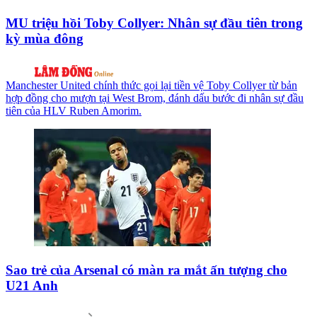
MU triệu hồi Toby Collyer: Nhân sự đầu tiên trong
kỳ mùa đông
Manchester United chính thức gọi lại tiền vệ Toby Collyer từ bản
hợp đồng cho mượn tại West Brom, đánh dấu bước đi nhân sự đầu
tiên của HLV Ruben Amorim.
Sao trẻ của Arsenal có màn ra mắt ấn tượng cho
U21 Anh