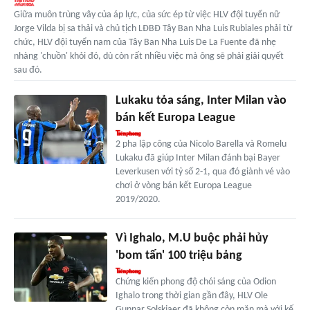
Giữa muôn trùng vây của áp lực, của sức ép từ việc HLV đội tuyển nữ
Jorge Vilda bị sa thải và chủ tịch LĐBĐ Tây Ban Nha Luis Rubiales phải từ
chức, HLV đội tuyển nam của Tây Ban Nha Luis De La Fuente đã nhẹ
nhàng 'chuồn' khỏi đó, dù còn rất nhiều việc mà ông sẽ phải giải quyết
sau đó.
Lukaku tỏa sáng, Inter Milan vào
bán kết Europa League
2 pha lập công của Nicolo Barella và Romelu
Lukaku đã giúp Inter Milan đánh bại Bayer
Leverkusen với tỷ số 2-1, qua đó giành vé vào
chơi ở vòng bán kết Europa League
2019/2020.
Vì Ighalo, M.U buộc phải hủy
'bom tấn' 100 triệu bảng
Chứng kiến phong độ chói sáng của Odion
Ighalo trong thời gian gần đây, HLV Ole
Gunnar Solskjaer đã không còn mặn mà với kế