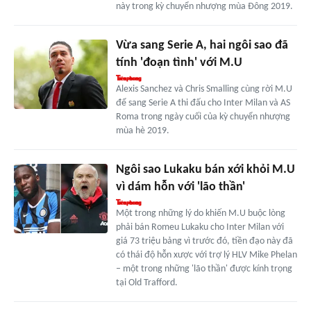
này trong kỳ chuyển nhượng mùa Đông 2019.
Vừa sang Serie A, hai ngôi sao đã
tính 'đoạn tình' với M.U
Alexis Sanchez và Chris Smalling cùng rời M.U
để sang Serie A thi đấu cho Inter Milan và AS
Roma trong ngày cuối của kỳ chuyển nhượng
mùa hè 2019.
Ngôi sao Lukaku bán xới khỏi M.U
vì dám hỗn với 'lão thần'
Một trong những lý do khiến M.U buộc lòng
phải bán Romeu Lukaku cho Inter Milan với
giá 73 triệu bảng vì trước đó, tiền đạo này đã
có thái độ hỗn xược với trợ lý HLV Mike Phelan
– một trong những 'lão thần' được kính trọng
tại Old Trafford.