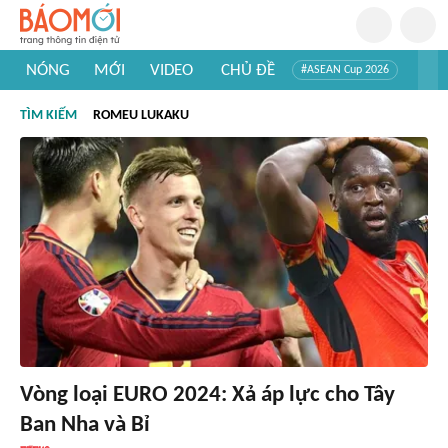
NÓNG
MỚI
VIDEO
CHỦ ĐỀ
#ASEAN Cup 2026
#Trí tuệ nhân tạo
#Mỹ - Iran
#Khám phá Việt Nam
TÌM KIẾM
ROMEU LUKAKU
#Khám phá thế giới
Vòng loại EURO 2024: Xả áp lực cho Tây
Ban Nha và Bỉ