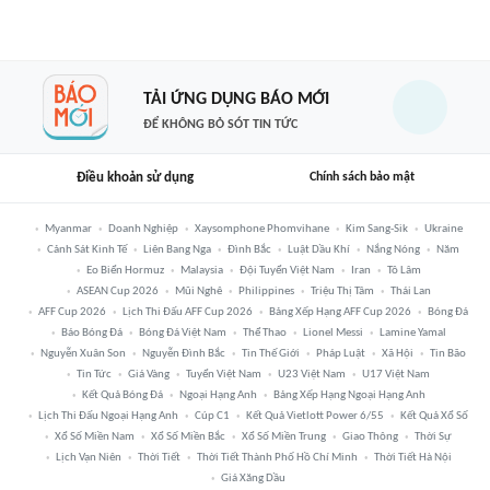
TẢI ỨNG DỤNG BÁO MỚI
ĐỂ KHÔNG BỎ SÓT TIN TỨC
Điều khoản sử dụng
Chính sách bảo mật
Myanmar
Doanh Nghiệp
Xaysomphone Phomvihane
Kim Sang-Sik
Ukraine
Cảnh Sát Kinh Tế
Liên Bang Nga
Đình Bắc
Luật Dầu Khí
Nắng Nóng
Năm
Eo Biển Hormuz
Malaysia
Đội Tuyển Việt Nam
Iran
Tô Lâm
ASEAN Cup 2026
Mũi Nghê
Philippines
Triệu Thị Tâm
Thái Lan
AFF Cup 2026
Lịch Thi Đấu AFF Cup 2026
Bảng Xếp Hạng AFF Cup 2026
Bóng Đá
Báo Bóng Đá
Bóng Đá Việt Nam
Thể Thao
Lionel Messi
Lamine Yamal
Nguyễn Xuân Son
Nguyễn Đình Bắc
Tin Thế Giới
Pháp Luật
Xã Hội
Tin Bão
Tin Tức
Giá Vàng
Tuyển Việt Nam
U23 Việt Nam
U17 Việt Nam
Kết Quả Bóng Đá
Ngoại Hạng Anh
Bảng Xếp Hạng Ngoại Hạng Anh
Lịch Thi Đấu Ngoại Hạng Anh
Cúp C1
Kết Quả Vietlott Power 6/55
Kết Quả Xổ Số
Xổ Số Miền Nam
Xổ Số Miền Bắc
Xổ Số Miền Trung
Giao Thông
Thời Sự
Lịch Vạn Niên
Thời Tiết
Thời Tiết Thành Phố Hồ Chí Minh
Thời Tiết Hà Nội
Giá Xăng Dầu