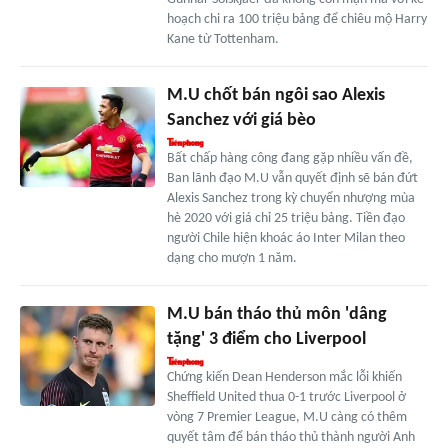
hoạch chi ra 100 triệu bảng để chiêu mộ Harry
Kane từ Tottenham.
M.U chốt bán ngôi sao Alexis
Sanchez với giá bèo
Bất chấp hàng công đang gặp nhiều vấn đề,
Ban lãnh đạo M.U vẫn quyết định sẽ bán đứt
Alexis Sanchez trong kỳ chuyển nhượng mùa
hè 2020 với giá chỉ 25 triệu bảng. Tiền đạo
người Chile hiện khoác áo Inter Milan theo
dạng cho mượn 1 năm.
M.U bán tháo thủ môn 'dâng
tặng' 3 điểm cho Liverpool
Chứng kiến Dean Henderson mắc lỗi khiến
Sheffield United thua 0-1 trước Liverpool ở
vòng 7 Premier League, M.U càng có thêm
quyết tâm để bán tháo thủ thành người Anh