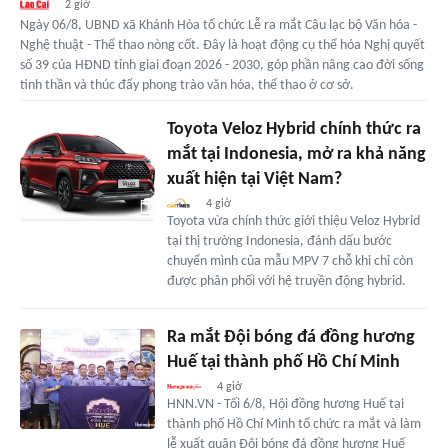
2 giờ
Ngày 06/8, UBND xã Khánh Hòa tổ chức Lễ ra mắt Câu lạc bộ Văn hóa -
Nghệ thuật - Thể thao nòng cốt. Đây là hoạt động cụ thể hóa Nghị quyết
số 39 của HĐND tỉnh giai đoạn 2026 - 2030, góp phần nâng cao đời sống
tinh thần và thúc đẩy phong trào văn hóa, thể thao ở cơ sở.
Toyota Veloz Hybrid chính thức ra
mắt tại Indonesia, mở ra khả năng
xuất hiện tại Việt Nam?
4 giờ
Toyota vừa chính thức giới thiệu Veloz Hybrid
tại thị trường Indonesia, đánh dấu bước
chuyển mình của mẫu MPV 7 chỗ khi chỉ còn
được phân phối với hệ truyền động hybrid.
Ra mắt Đội bóng đá đồng hương
Huế tại thành phố Hồ Chí Minh
4 giờ
HNN.VN - Tối 6/8, Hội đồng hương Huế tại
thành phố Hồ Chí Minh tổ chức ra mắt và làm
lễ xuất quân Đội bóng đá đồng hương Huế