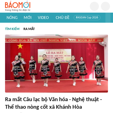
NÓNG
MỚI
VIDEO
CHỦ ĐỀ
#ASEAN Cup 2026
#Trí tuệ nhân tạo
#Mỹ - Iran
#Khám phá Việt Nam
TÌM KIẾM
RA MẮT
#Khám phá thế giới
Ra mắt Câu lạc bộ Văn hóa - Nghệ thuật -
Thể thao nòng cốt xã Khánh Hòa