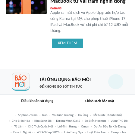
MacBook từ vài trăm nghìn đồng
Apple ra mắt dịch vụ Apple Upgrade hợp tác
cùng Klarna tại Mỹ, cho phép thuê iPhone 17,
iPad và MacBook với chi phí chỉ từ 12 USD mỗi
tháng.
XEM THÊM
TẢI ỨNG DỤNG BÁO MỚI
ĐỂ KHÔNG BỎ SÓT TIN TỨC
Điều khoản sử dụng
Chính sách bảo mật
Sophon Zaram
Iran
Võ Xuân Trường
Hạ Tầng
Bắc Ninh (thành Phố)
Chợ Biên Hòa
Kim Sang-Sik
Đường Vành Đai 5
Eo Biển Hormuz
Vùng Thủ Đô
Tô Lâm
Chủ Tịch Quốc Hội
Lê Minh Hưng
Oman
Dự Án Đầu Tư Xây Dựng
Doanh Nghiệp
ASEAN Cup 2026
Liên Bang Nga
Luật Kiến Trúc
Campuchia