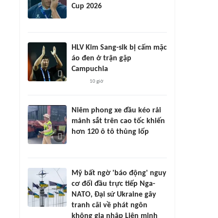
Cup 2026
HLV Kim Sang-sik bị cấm mặc
áo đen ở trận gặp
Campuchia
10 giờ
Niêm phong xe đầu kéo rải
mảnh sắt trên cao tốc khiến
hơn 120 ô tô thủng lốp
Mỹ bất ngờ 'báo động' nguy
cơ đối đầu trực tiếp Nga-
NATO, Đại sứ Ukraine gây
tranh cãi về phát ngôn
không gia nhập Liên minh