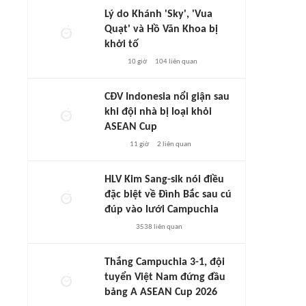
Lý do Khánh 'Sky', 'Vua
Quạt' và Hồ Văn Khoa bị
khởi tố
10 giờ
104
liên quan
CĐV Indonesia nổi giận sau
khi đội nhà bị loại khỏi
ASEAN Cup
11 giờ
2
liên quan
HLV Kim Sang-sik nói điều
đặc biệt về Đình Bắc sau cú
đúp vào lưới Campuchia
3538
liên quan
Thắng Campuchia 3-1, đội
tuyển Việt Nam đứng đầu
bảng A ASEAN Cup 2026