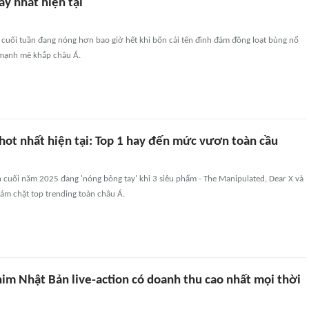
y nhất hiện tại
cuối tuần đang nóng hơn bao giờ hết khi bốn cái tên đình đám đồng loạt bùng nổ
 mạnh mẽ khắp châu Á.
hot nhất hiện tại: Top 1 hay đến mức vươn toàn cầu
 cuối năm 2025 đang 'nóng bỏng tay' khi 3 siêu phẩm - The Manipulated, Dear X và
bám chặt top trending toàn châu Á.
him Nhật Bản live-action có doanh thu cao nhất mọi thời