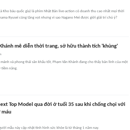
là Kho báu quốc gia) là phim Nhật Bản live-action có doanh thu cao nhất mọi thời
kohama Ryusei cũng tăng vọt nhưng vì sao Nagano Mei được giới giải trí chú ý?
Khánh mê diễn thời trang, sở hữu thành tích 'khủng'
an
 mảnh và phong thái sân khấu tốt, Phạm Vân Khánh đang cho thấy bản lĩnh của một
 tiềm năng.
xt Top Model qua đời ở tuổi 35 sau khi chống chọi với
ư máu
gười mẫu này cập nhật tình hình sức khỏe là từ tháng 1 năm nay.