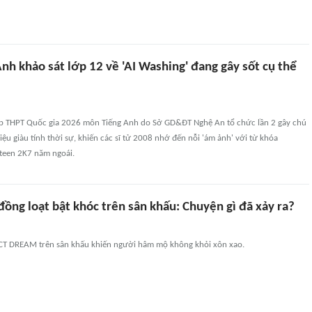
Anh khảo sát lớp 12 về 'AI Washing' đang gây sốt cụ thể
iệp THPT Quốc gia 2026 môn Tiếng Anh do Sở GD&ĐT Nghệ An tổ chức lần 2 gây chú
iệu giàu tính thời sự, khiến các sĩ tử 2008 nhớ đến nỗi 'ám ảnh' với từ khóa
 teen 2K7 năm ngoái.
ng loạt bật khóc trên sân khấu: Chuyện gì đã xảy ra?
CT DREAM trên sân khấu khiến người hâm mộ không khỏi xôn xao.