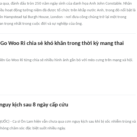
 qua, đánh dấu tròn 250 năm ngày sinh của danh họa Anh John Constable. Nhân
hiều hoạt động tưởng niệm đã được tổ chức trên khắp nước Anh, trong đó nổi bật là
 in Hampstead tại Burgh House, London - nơi đưa công chúng trở lại một trong
n trọng nhất trong cuộc đời và sự nghiệp của ông.
 Go Woo Ri chia sẻ khó khăn trong thời kỳ mang thai
iên Go Woo Ri từng chia sẻ nhiều hình ảnh gắn bó với mèo cưng trên mạng xã hội.
nguy kịch sau 8 ngày cấp cứu
ỐC) - Ca sĩ Ôn Lam hiện vẫn chưa qua cơn nguy kịch sau khi bị sốc nhiễm trùng và
 phòng chăm sóc đặc biệt suốt nhiều ngày.