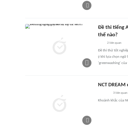
Đề thi tiếng 
thế nào?
2
liên quan
Đề thi thử tốt ngh
ý khi lựa chọn ngữ l
'greenwashing' của
NCT DREAM đồ
3
liên quan
Khoảnh khắc của N