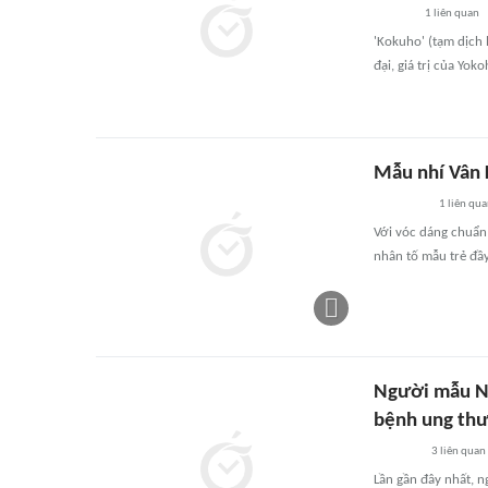
1
liên quan
'Kokuho' (tạm dịch 
đại, giá trị của Yo
Mẫu nhí Vân 
1
liên qu
Với vóc dáng chuẩn
nhân tố mẫu trẻ đầy
Người mẫu Ne
bệnh ung th
3
liên quan
Lần gần đây nhất, n