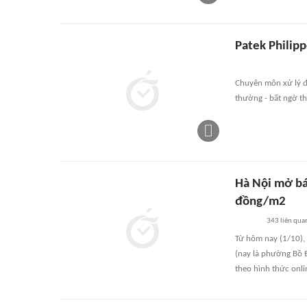
Patek Philipp
Chuyên môn xử lý đ
thường - bất ngờ th
Hà Nội mở bán
đồng/m2
343
liên qua
Từ hôm nay (1/10),
(nay là phường Bồ 
theo hình thức onli