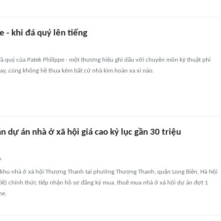
e - khi đá quý lên tiếng
á quý của Patek Philippe - một thương hiệu ghi dấu với chuyên môn kỹ thuật phi
ay, cũng không hề thua kém bất cứ nhà kim hoàn xa xỉ nào.
 dự án nhà ở xã hội giá cao kỷ lục gần 30 triệu
n
 khu nhà ở xã hội Thượng Thanh tại phường Thượng Thanh, quận Long Biên, Hà Nội
Đề) chính thức tiếp nhận hồ sơ đăng ký mua, thuê mua nhà ở xã hội dự án đợt 1
ne.