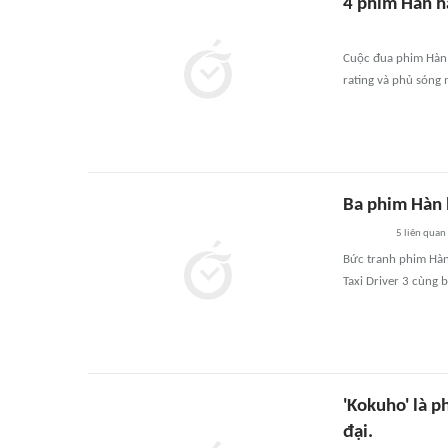
4 phim Hàn ha
Cuộc đua phim Hàn 
rating và phủ sóng
Ba phim Hàn 
5
liên quan
Bức tranh phim Hàn
Taxi Driver 3 cùng 
'Kokuho' là p
đại.