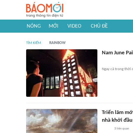
NÓNG
MỚI
VIDEO
CHỦ ĐỀ
TÌM KIẾM
RAINBOW
Nam June Paik
Ngay cả trong thời đ
Triển lãm mới
nhà khởi đầu
3
liên quan