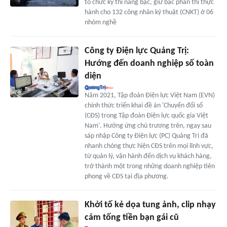
tổ chức kỳ thi nâng bậc, giữ bậc phần thi thực
hành cho 132 công nhân kỹ thuật (CNKT) ở 06
nhóm nghề
Công ty Điện lực Quảng Trị:
Hướng đến doanh nghiệp số toàn
diện
Năm 2021, Tập đoàn Điện lực Việt Nam (EVN)
chính thức triển khai đề án 'Chuyển đổi số
(CĐS) trong Tập đoàn Điện lực quốc gia Việt
Nam'. Hưởng ứng chủ trương trên, ngay sau
sáp nhập Công ty Điện lực (PC) Quảng Trị đã
nhanh chóng thực hiện CĐS trên mọi lĩnh vực,
từ quản lý, vận hành đến dịch vụ khách hàng,
trở thành một trong những doanh nghiệp tiên
phong về CĐS tại địa phương.
Khởi tố kẻ dọa tung ảnh, clip nhạy
cảm tống tiền bạn gái cũ