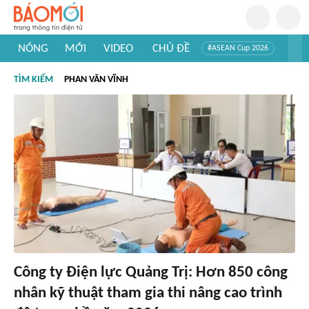
NÓNG
MỚI
VIDEO
CHỦ ĐỀ
#ASEAN Cup 2026
#Trí tuệ nhân tạo
#Mỹ - Iran
#Khám phá Việt Nam
TÌM KIẾM
PHAN VĂN VĨNH
#Khám phá thế giới
Công ty Điện lực Quảng Trị: Hơn 850 công
nhân kỹ thuật tham gia thi nâng cao trình