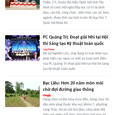
Chiều 7/5, Đoàn đại biểu Quốc hội tỉnh Tây
Ninh tổ chức Hội nghị tiếp xúc cử tri là lãnh
đạo, cán bộ, công chức, viên chức các sở, ban,
ngành, đoàn thể của tỉnh trước Kỳ họp thứ 7,
Quốc hội khóa XV.
PC Quảng Trị: Đoạt giải Nhì tại Hội
thi Sáng tạo Kỹ thuật toàn quốc
Đề tài Nghiên cứu, ứng dụng trí tuệ nhân tạo
phát hiện các nguy cơ mất an toàn lưới điện
của PC Quảng Trị đoạt giải Nhì tại Hội thi Sáng
tạo Kỹ thuật toàn quốc
Bạc Liêu: Hơn 20 năm mòn mỏi
chờ đợi đường giao thông
Hàng năm cứ khi mùa mưa đến, hàng chục hộ
dân sinh sống thuộc khu vực khóm 7, phường
Láng Tròn, thị xã Giá Rai (Bạc Liêu) phải đối
diện với nhiều bất tiện, khó khăn bởi hơn 20