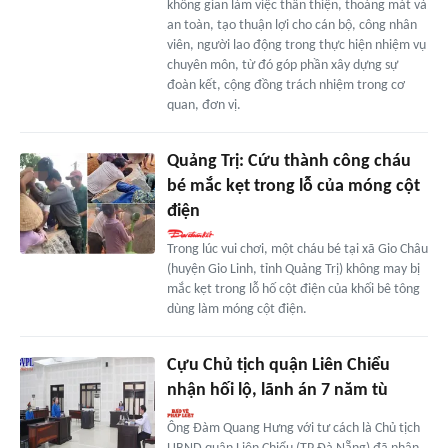
không gian làm việc thân thiện, thoáng mát và
an toàn, tạo thuận lợi cho cán bộ, công nhân
viên, người lao động trong thực hiện nhiệm vụ
chuyên môn, từ đó góp phần xây dựng sự
đoàn kết, cộng đồng trách nhiệm trong cơ
quan, đơn vị.
Quảng Trị: Cứu thành công cháu
bé mắc kẹt trong lỗ của móng cột
điện
Trong lúc vui chơi, một cháu bé tại xã Gio Châu
(huyện Gio Linh, tỉnh Quảng Trị) không may bị
mắc kẹt trong lỗ hố cột điện của khối bê tông
dùng làm móng cột điện.
Cựu Chủ tịch quận Liên Chiểu
nhận hối lộ, lãnh án 7 năm tù
Ông Đàm Quang Hưng với tư cách là Chủ tịch