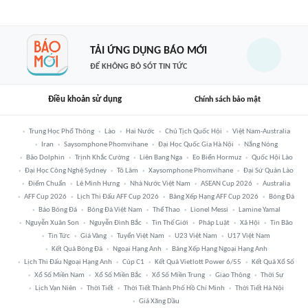
TẢI ỨNG DỤNG BÁO MỚI
ĐỂ KHÔNG BỎ SÓT TIN TỨC
Điều khoản sử dụng
Chính sách bảo mật
Trung Học Phổ Thông
Lào
Hai Nước
Chủ Tịch Quốc Hội
Việt Nam-Australia
Iran
Saysomphone Phomvihane
Đại Học Quốc Gia Hà Nội
Nắng Nóng
Bão Dolphin
Trịnh Khắc Cường
Liên Bang Nga
Eo Biển Hormuz
Quốc Hội Lào
Đại Học Công Nghệ Sydney
Tô Lâm
Xaysomphone Phomvihane
Đại Sứ Quán Lào
Điểm Chuẩn
Lê Minh Hưng
Nhà Nước Việt Nam
ASEAN Cup 2026
Australia
AFF Cup 2026
Lịch Thi Đấu AFF Cup 2026
Bảng Xếp Hạng AFF Cup 2026
Bóng Đá
Báo Bóng Đá
Bóng Đá Việt Nam
Thể Thao
Lionel Messi
Lamine Yamal
Nguyễn Xuân Son
Nguyễn Đình Bắc
Tin Thế Giới
Pháp Luật
Xã Hội
Tin Bão
Tin Tức
Giá Vàng
Tuyển Việt Nam
U23 Việt Nam
U17 Việt Nam
Kết Quả Bóng Đá
Ngoại Hạng Anh
Bảng Xếp Hạng Ngoại Hạng Anh
Lịch Thi Đấu Ngoại Hạng Anh
Cúp C1
Kết Quả Vietlott Power 6/55
Kết Quả Xổ Số
Xổ Số Miền Nam
Xổ Số Miền Bắc
Xổ Số Miền Trung
Giao Thông
Thời Sự
Lịch Vạn Niên
Thời Tiết
Thời Tiết Thành Phố Hồ Chí Minh
Thời Tiết Hà Nội
Giá Xăng Dầu