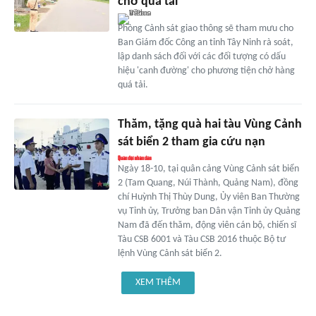
chở quá tải
Phòng Cảnh sát giao thông sẽ tham mưu cho
Ban Giám đốc Công an tỉnh Tây Ninh rà soát,
lập danh sách đối với các đối tượng có dấu
hiệu 'canh đường' cho phương tiện chở hàng
quá tải.
Thăm, tặng quà hai tàu Vùng Cảnh
sát biển 2 tham gia cứu nạn
Ngày 18-10, tại quân cảng Vùng Cảnh sát biển
2 (Tam Quang, Núi Thành, Quảng Nam), đồng
chí Huỳnh Thị Thùy Dung, Ủy viên Ban Thường
vụ Tỉnh ủy, Trưởng ban Dân vận Tỉnh ủy Quảng
Nam đã đến thăm, động viên cán bộ, chiến sĩ
Tàu CSB 6001 và Tàu CSB 2016 thuộc Bộ tư
lệnh Vùng Cảnh sát biển 2.
XEM THÊM