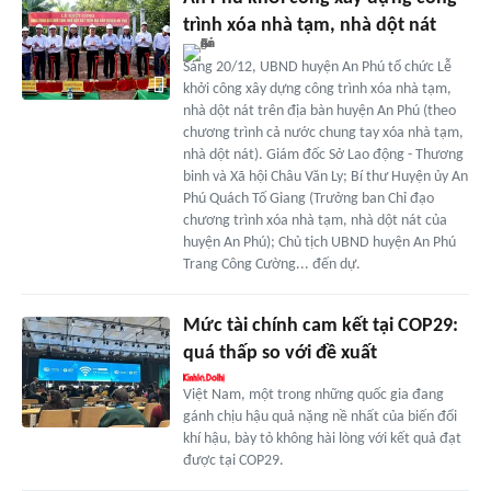
trình xóa nhà tạm, nhà dột nát
Sáng 20/12, UBND huyện An Phú tổ chức Lễ
khởi công xây dựng công trình xóa nhà tạm,
nhà dột nát trên địa bàn huyện An Phú (theo
chương trình cả nước chung tay xóa nhà tạm,
nhà dột nát). Giám đốc Sở Lao động - Thương
binh và Xã hội Châu Văn Ly; Bí thư Huyện ủy An
Phú Quách Tố Giang (Trưởng ban Chỉ đạo
chương trình xóa nhà tạm, nhà dột nát của
huyện An Phú); Chủ tịch UBND huyện An Phú
Trang Công Cường... đến dự.
Mức tài chính cam kết tại COP29:
quá thấp so với đề xuất
Việt Nam, một trong những quốc gia đang
gánh chịu hậu quả nặng nề nhất của biến đổi
khí hậu, bày tỏ không hài lòng với kết quả đạt
được tại COP29.