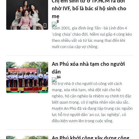
Chị em sinh tư ở TP.HCM ra đời
nhờ IVF, bố là bác sĩ hộ sinh cho
mẹ
Năm 2001, gia đình ông Tấn - bà Linh đón 4
'công chúa' chào đời. Niềm vui gấp 4 cũng kéo
theo nhiều vất vả từ lúc mang thai đến khi
nuôi con của cặp vợ chồng.
An Phú xóa nhà tạm cho người
dân
Hỗ trợ nhà ở cho người có công với cách
mạng, xóa nhà tạm, nhà dột nát cho hộ
nghèo, hộ cận nghèo là nhiệm vụ chính trị đặc
biệt quan trọng, có ý nghĩa nhân văn sâu sắc.
Huyện An Phú đã và đang tập trung các nguồn
lực hỗ trợ người dân 'an cư, lạc nghiệp', có
điều kiện vươn lên trong cuộc sống.
An Phú khởi công xây dựng công