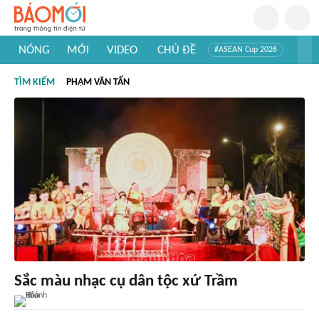
NÓNG
MỚI
VIDEO
CHỦ ĐỀ
#ASEAN Cup 2026
#Tuyển sinh đại học 2026
#Trí tuệ nhân tạo
#Mỹ - Iran
TÌM KIẾM
PHẠM VĂN TẤN
#Khám phá Việt Nam
#Khám phá thế giới
Sắc màu nhạc cụ dân tộc xứ Trầm