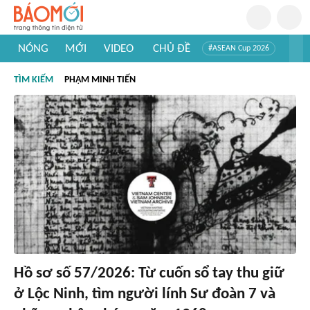
NÓNG
MỚI
VIDEO
CHỦ ĐỀ
#ASEAN Cup 2026
#Trí tuệ nhân tạo
#Mỹ - Iran
#Khám phá Việt Nam
TÌM KIẾM
PHẠM MINH TIẾN
#Khám phá thế giới
Hồ sơ số 57/2026: Từ cuốn sổ tay thu giữ
ở Lộc Ninh, tìm người lính Sư đoàn 7 và