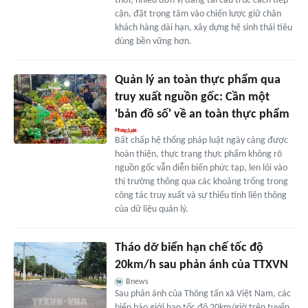
thời, nhiều đơn vị đang tái cấu trúc cách tiếp
cận, đặt trọng tâm vào chiến lược giữ chân
khách hàng dài hạn, xây dựng hệ sinh thái tiêu
dùng bền vững hơn.
Quản lý an toàn thực phẩm qua
truy xuất nguồn gốc: Cần một
'bản đồ số' về an toàn thực phẩm
Bất chấp hệ thống pháp luật ngày càng được
hoàn thiện, thực trạng thực phẩm không rõ
nguồn gốc vẫn diễn biến phức tạp, len lỏi vào
thị trường thông qua các khoảng trống trong
công tác truy xuất và sự thiếu tính liên thông
của dữ liệu quản lý.
Tháo dỡ biển hạn chế tốc độ
20km/h sau phản ánh của TTXVN
Bnews
Sau phản ánh của Thông tấn xã Việt Nam, các
biển báo giới hạn tốc độ 20km/giờ trên tuyến