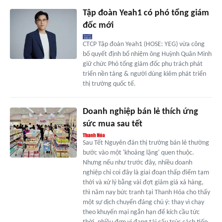
Tập đoàn Yeah1 có phó tổng giám
đốc mới
CTCP Tập đoàn Yeah1 (HOSE: YEG) vừa công
bố quyết định bổ nhiệm ông Huỳnh Quân Minh
giữ chức Phó tổng giám đốc phụ trách phát
triển nền tảng & người dùng kiêm phát triển
thị trường quốc tế.
Doanh nghiệp bán lẻ thích ứng
sức mua sau tết
Sau Tết Nguyên đán thị trường bán lẻ thường
bước vào một 'khoảng lặng' quen thuộc.
Nhưng nếu như trước đây, nhiều doanh
nghiệp chỉ coi đây là giai đoạn thấp điểm tạm
thời và xử lý bằng vài đợt giảm giá xả hàng,
thì năm nay bức tranh tại Thanh Hóa cho thấy
một sự dịch chuyển đáng chú ý: thay vì chạy
theo khuyến mại ngắn hạn để kích cầu tức