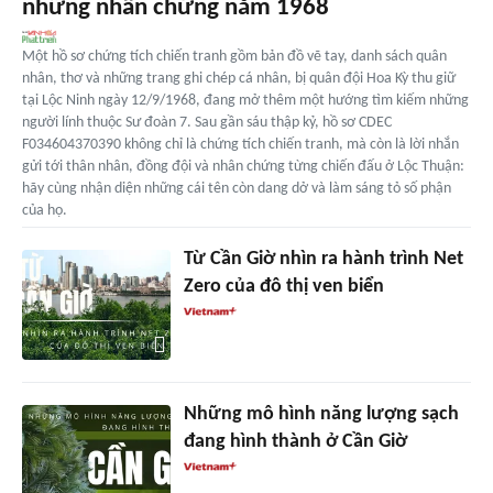
những nhân chứng năm 1968
Một hồ sơ chứng tích chiến tranh gồm bản đồ vẽ tay, danh sách quân
nhân, thơ và những trang ghi chép cá nhân, bị quân đội Hoa Kỳ thu giữ
tại Lộc Ninh ngày 12/9/1968, đang mở thêm một hướng tìm kiếm những
người lính thuộc Sư đoàn 7. Sau gần sáu thập kỷ, hồ sơ CDEC
F034604370390 không chỉ là chứng tích chiến tranh, mà còn là lời nhắn
gửi tới thân nhân, đồng đội và nhân chứng từng chiến đấu ở Lộc Thuận:
hãy cùng nhận diện những cái tên còn dang dở và làm sáng tỏ số phận
của họ.
Từ Cần Giờ nhìn ra hành trình Net
Zero của đô thị ven biển
Những mô hình năng lượng sạch
đang hình thành ở Cần Giờ