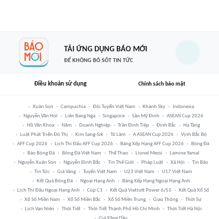
TẢI ỨNG DỤNG BÁO MỚI
ĐỂ KHÔNG BỎ SÓT TIN TỨC
Điều khoản sử dụng
Chính sách bảo mật
Xuân Son
Campuchia
Đội Tuyển Việt Nam
Khánh Sky
Indonesia
Nguyễn Văn Hợi
Liên Bang Nga
Singapore
Sân Mỹ Đình
ASEAN Cup 2026
Hồ Văn Khoa
Năm
Doanh Nghiệp
Trần Đình Tiệp
Đình Bắc
Hạ Tầng
Luật Phát Triển Đô Thị
Kim Sang-Sik
Tô Lâm
A ASEAN Cup 2026
Vịnh Bắc Bộ
AFF Cup 2026
Lịch Thi Đấu AFF Cup 2026
Bảng Xếp Hạng AFF Cup 2026
Bóng Đá
Báo Bóng Đá
Bóng Đá Việt Nam
Thể Thao
Lionel Messi
Lamine Yamal
Nguyễn Xuân Son
Nguyễn Đình Bắc
Tin Thế Giới
Pháp Luật
Xã Hội
Tin Bão
Tin Tức
Giá Vàng
Tuyển Việt Nam
U23 Việt Nam
U17 Việt Nam
Kết Quả Bóng Đá
Ngoại Hạng Anh
Bảng Xếp Hạng Ngoại Hạng Anh
Lịch Thi Đấu Ngoại Hạng Anh
Cúp C1
Kết Quả Vietlott Power 6/55
Kết Quả Xổ Số
Xổ Số Miền Nam
Xổ Số Miền Bắc
Xổ Số Miền Trung
Giao Thông
Thời Sự
Lịch Vạn Niên
Thời Tiết
Thời Tiết Thành Phố Hồ Chí Minh
Thời Tiết Hà Nội
Giá Xăng Dầu