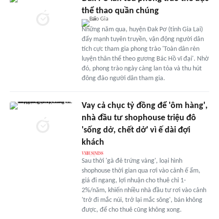
thể thao quần chúng
Những năm qua, huyện Đak Pơ (tỉnh Gia Lai)
đẩy mạnh tuyên truyền, vận động người dân
tích cực tham gia phong trào 'Toàn dân rèn
luyện thân thể theo gương Bác Hồ vĩ đại'. Nhờ
đó, phong trào ngày càng lan tỏa và thu hút
đông đảo người dân tham gia.
Vay cả chục tỷ đồng để 'ôm hàng',
nhà đầu tư shophouse triệu đô
'sống dở, chết dở' vì ế dài đợi
khách
Sau thời 'gà đẻ trứng vàng', loại hình
shophouse thời gian qua rơi vào cảnh ế ẩm,
giá đi ngang, lợi nhuận cho thuê chỉ 1-
2%/năm, khiến nhiều nhà đầu tư rơi vào cảnh
'trở đi mắc núi, trở lại mắc sông', bán không
được, để cho thuê cũng không xong.