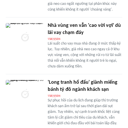
giá neo cao ngất ngưởng tại phân khúc này
cũng khiến không ít người 'choáng váng'.
Nhà vùng ven vẫn 'cao vời vợi' dù
lãi vay chạm đáy
Lãi suất cho vay mua nhà đang ở mức thấp kỷ
lục. Tuy nhiên, giá nhà neo cao ngay cả ở khu
vực vùng ven, cộng với những rủi ro từ lãi suất
thả nổi vẫn khiến không ít người trẻ lo ngại,
chưa dám xuống tiền.
'Long tranh hổ đấu' giành miếng
bánh tỷ đô ngành khách sạn
Sự phục hồi của du lịch đang giúp thị trường
khách sạn ấm trở lại sau thời gian dài sụt
giảm. Tuy nhiên, sự cạnh tranh khốc liệt cùng
tâm lý cắt giảm chi tiêu của du khách, vẫn
khiến giới chủ đau đầu với bài toán lấp đầy.