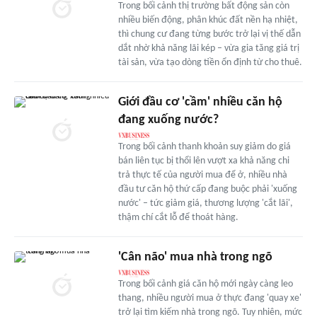
Trong bối cảnh thị trường bất động sản còn
nhiều biến động, phân khúc đất nền hạ nhiệt,
thì chung cư đang từng bước trở lại vị thế dẫn
dắt nhờ khả năng lãi kép – vừa gia tăng giá trị
tài sản, vừa tạo dòng tiền ổn định từ cho thuê.
Giới đầu cơ 'cầm' nhiều căn hộ
đang xuống nước?
Trong bối cảnh thanh khoản suy giảm do giá
bán liên tục bị thổi lên vượt xa khả năng chi
trả thực tế của người mua để ở, nhiều nhà
đầu tư căn hộ thứ cấp đang buộc phải 'xuống
nước' – tức giảm giá, thương lượng 'cắt lãi',
thậm chí cắt lỗ để thoát hàng.
'Cân não' mua nhà trong ngõ
Trong bối cảnh giá căn hộ mới ngày càng leo
thang, nhiều người mua ở thực đang 'quay xe'
trở lại tìm kiếm nhà trong ngõ. Tuy nhiên, mức