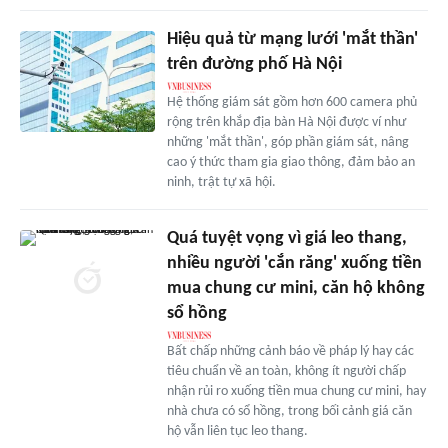
Hiệu quả từ mạng lưới 'mắt thần'
trên đường phố Hà Nội
Hệ thống giám sát gồm hơn 600 camera phủ
rộng trên khắp địa bàn Hà Nội được ví như
những 'mắt thần', góp phần giám sát, nâng
cao ý thức tham gia giao thông, đảm bảo an
ninh, trật tự xã hội.
Quá tuyệt vọng vì giá leo thang,
nhiều người 'cắn răng' xuống tiền
mua chung cư mini, căn hộ không
sổ hồng
Bất chấp những cảnh báo về pháp lý hay các
tiêu chuẩn về an toàn, không ít người chấp
nhận rủi ro xuống tiền mua chung cư mini, hay
nhà chưa có sổ hồng, trong bối cảnh giá căn
hộ vẫn liên tục leo thang.