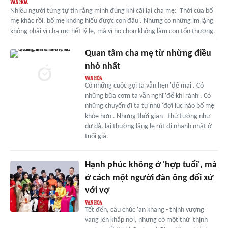
Nhiều người từng tự tin rằng mình đúng khi cãi lại cha mẹ: 'Thời của bố
mẹ khác rồi, bố mẹ không hiểu được con đâu'. Nhưng có những im lặng
không phải vì cha mẹ hết lý lẽ, mà vì họ chọn không làm con tổn thương.
Quan tâm cha mẹ từ những điều
nhỏ nhất
Có những cuộc gọi ta vẫn hẹn 'để mai'. Có
những bữa cơm ta vẫn nghĩ 'để khi rảnh'. Có
những chuyến đi ta tự nhủ 'đợi lúc nào bố mẹ
khỏe hơn'. Nhưng thời gian - thứ tưởng như
dư dả, lại thường lặng lẽ rút đi nhanh nhất ở
tuổi già.
Hạnh phúc không ở 'hợp tuổi', mà
ở cách một người đàn ông đối xử
với vợ
Tết đến, câu chúc 'an khang - thịnh vượng'
vang lên khắp nơi, nhưng có một thứ 'thịnh