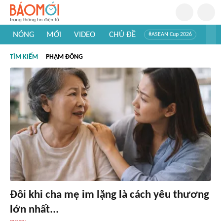
NÓNG
MỚI
VIDEO
CHỦ ĐỀ
#ASEAN Cup 2026
#Trí tuệ nhân tạo
#Mỹ - Iran
#Khám phá Việt Nam
TÌM KIẾM
PHẠM ĐÔNG
#Khám phá thế giới
Đôi khi cha mẹ im lặng là cách yêu thương
lớn nhất...