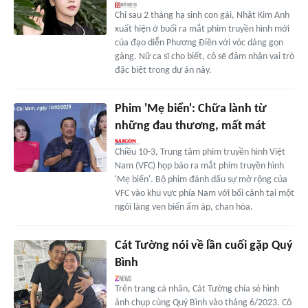
Chỉ sau 2 tháng hạ sinh con gái, Nhật Kim Anh
xuất hiện ở buổi ra mắt phim truyền hình mới
của đạo diễn Phương Điền với vóc dáng gọn
gàng. Nữ ca sĩ cho biết, cô sẽ đảm nhận vai trò
đặc biệt trong dự án này.
Phim 'Mẹ biển': Chữa lành từ
những đau thương, mất mát
Chiều 10-3, Trung tâm phim truyền hình Việt
Nam (VFC) họp báo ra mắt phim truyền hình
'Mẹ biển'. Bộ phim đánh dấu sự mở rộng của
VFC vào khu vực phía Nam với bối cảnh tại một
ngôi làng ven biển ấm áp, chan hòa.
Cát Tường nói về lần cuối gặp Quý
Bình
Trên trang cá nhân, Cát Tường chia sẻ hình
ảnh chụp cùng Quý Bình vào tháng 6/2023. Cô