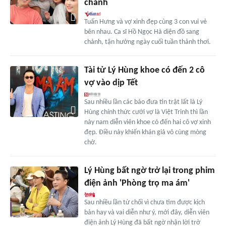
chảnh
Tuấn Hưng và vợ xinh đẹp cùng 3 con vui vẻ
bên nhau. Ca sĩ Hồ Ngọc Hà diện đồ sang
chảnh, tận hưởng ngày cuối tuần thảnh thơi.
Tài tử Lý Hùng khoe có đến 2 cô
vợ vào dịp Tết
Sau nhiều lần các báo đưa tin trật lất là Lý
Hùng chính thức cưới vợ là Việt Trinh thì lần
này nam diễn viên khoe có đến hai cô vợ xinh
đẹp. Điều này khiến khán giả vô cùng mòng
chờ.
Lý Hùng bất ngờ trở lại trong phim
điện ảnh 'Phòng trọ ma ám'
Sau nhiều lần từ chối vì chưa tìm được kịch
bản hay và vai diễn như ý, mới đây, diễn viên
điện ảnh Lý Hùng đã bất ngờ nhận lời trở