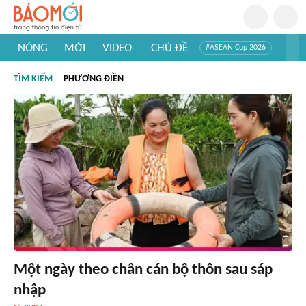
NÓNG
MỚI
VIDEO
CHỦ ĐỀ
#ASEAN Cup 2026
#Trí tuệ nhân tạo
#Mỹ - Iran
#Khám phá Việt Nam
TÌM KIẾM
PHƯƠNG ĐIỀN
#Khám phá thế giới
Một ngày theo chân cán bộ thôn sau sáp
nhập