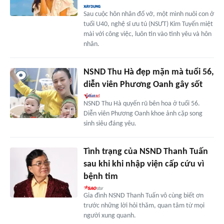
Sau cuộc hôn nhân đổ vỡ, một mình nuôi con ở
tuổi U40, nghệ sĩ ưu tú (NSƯT) Kim Tuyến miệt
mài với công việc, luôn tin vào tình yêu và hôn
nhân.
NSND Thu Hà đẹp mặn mà tuổi 56,
diễn viên Phương Oanh gây sốt
NSND Thu Hà quyến rũ bên hoa ở tuổi 56.
Diễn viên Phương Oanh khoe ảnh cặp song
sinh siêu đáng yêu.
Tình trạng của NSND Thanh Tuấn
sau khi khi nhập viện cấp cứu vì
bệnh tim
Gia đình NSND Thanh Tuấn vô cùng biết ơn
trước những lời hỏi thăm, quan tâm từ mọi
người xung quanh.