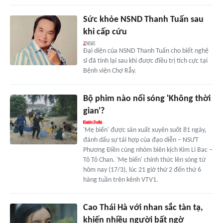
Sức khỏe NSND Thanh Tuấn sau
khi cấp cứu
Đại diện của NSND Thanh Tuấn cho biết nghệ
sĩ đã tỉnh lại sau khi được điều trị tích cực tại
Bệnh viện Chợ Rẫy.
Bộ phim nào nối sóng 'Không thời
gian'?
'Mẹ biển' được sản xuất xuyên suốt 81 ngày,
đánh dấu sự tái hợp của đạo diễn – NSƯT
Phương Điền cùng nhóm biên kịch Kim Li Bac –
Tô Tô Chan. 'Mẹ biển' chính thức lên sóng từ
hôm nay (17/3), lúc 21 giờ thứ 2 đến thứ 6
hàng tuần trên kênh VTV1.
Cao Thái Hà với nhan sắc tàn tạ,
khiến nhiều người bất ngờ