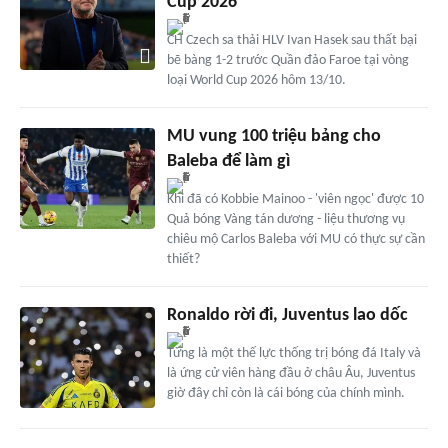
Cup 2026
CH Czech sa thải HLV Ivan Hasek sau thất bại
bẽ bàng 1-2 trước Quần đảo Faroe tại vòng
loại World Cup 2026 hôm 13/10.
MU vung 100 triệu bảng cho
Baleba để làm gì
Khi đã có Kobbie Mainoo - 'viên ngọc' được 10
Quả bóng Vàng tán dương - liệu thương vụ
chiêu mộ Carlos Baleba với MU có thực sự cần
thiết?
Ronaldo rời đi, Juventus lao dốc
Từng là một thế lực thống trị bóng đá Italy và
là ứng cử viên hàng đầu ở châu Âu, Juventus
giờ đây chỉ còn là cái bóng của chính mình.