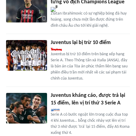
từng vô địch Champions League
Zlatan Ibrahimovic có sự nghiệp bóng đá huy
hoàng, song chưa một lần được đứng trên
đỉnh châu Âu cho tới khi giải nghệ.
Juventus lại bị trừ 10 điểm
Juventus bị trừ 10 điểm trên bảng xếp hạng
Serie A. Theo Thông tấn xã Italia (ANSA), đây
là bản án của Tòa án phúc thẩm liên bang sau
phiên điều trần mới nhất về các sai phạm tài
chính của Juventus.
Juventus kháng cáo, được trả lại
15 điểm, lên vị trí thứ 3 Serie A
Serie A có bước ngoặt lớn trong cuộc đua top
4 khi Juventus… bỗng chốc nhảy vọt lên vị trí
thứ 3 nhờ được 'trả' lại 15 điểm, đẩy AS Roma
xuống thứ 4.