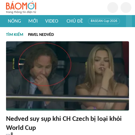
NÓNG
MỚI
VIDEO
CHỦ ĐỀ
#ASEAN Cup 2026
#Trí tuệ nhân tạo
#Mỹ - Iran
#Khám phá Việt Nam
TÌM KIẾM
PAVEL NEDVĚD
#Khám phá thế giới
Nedved suy sụp khi CH Czech bị loại khỏi
World Cup