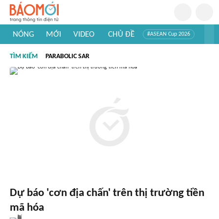
NÓNG
MỚI
VIDEO
CHỦ ĐỀ
#ASEAN Cup 2026
#Trí tuệ nhân tạo
#Mỹ - Iran
#Khám phá Việt Nam
TÌM KIẾM
PARABOLIC SAR
#Khám phá thế giới
Dự báo 'cơn địa chấn' trên thị trường tiền
mã hóa