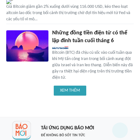
Giá Bitcoin giảm gần 2% xuống dưới vùng 116.000 USD, kéo theo loạt
altcoin lao dốc trong bối cảnh thị trường chờ đợi tín hiệu mới từ Fed và
các yếu tố vĩ mô…
Những đồng tiền điện tử có thể
lập đỉnh tuần cuối tháng 6
Bitcoin (BTC) đã chịu cú sốc vào cuối tuần qua
khi Mỹ tấn công Iran trong bối cảnh xung đột
giữa Israel và Iran leo thang. Diễn biến này đã
gây ra thiệt hại diện rộng trên thị trường tiền
điện tử.
XEM THÊM
TẢI ỨNG DỤNG BÁO MỚI
ĐỂ KHÔNG BỎ SÓT TIN TỨC