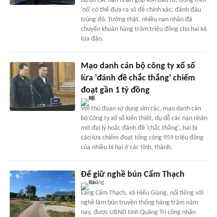
dụ dỗ các nạn nhân góp vốn đầu tư, đồng thời
'nổ' có thể đưa ra số đề chính xác, đánh đâu
trúng đó. Tưởng thật, nhiều nạn nhân đã
chuyển khoản hàng trăm triệu đồng cho hai kẻ
lừa đảo.
Mạo danh cán bộ công ty xổ số
lừa 'đánh đề chắc thắng' chiếm
đoạt gần 1 tỷ đồng
Với thủ đoạn sử dụng sim rác, mạo danh cán
bộ Công ty xổ số kiến thiết, dụ dỗ các nạn nhân
mở đại lý hoặc đánh đề 'chắc thắng', hai bị
cáo lừa chiếm đoạt tổng cộng 959 triệu đồng
của nhiều bị hại ở các tỉnh, thành.
Để giữ nghề bún Cẩm Thạch
Làng Cẩm Thạch, xã Hiếu Giang, nổi tiếng với
nghề làm bún truyền thống hàng trăm năm
nay, được UBND tỉnh Quảng Trị công nhận