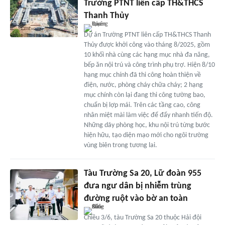
Trường PTNT liên cấp TH&THCS
Thanh Thủy
Dự án Trường PTNT liên cấp TH&THCS Thanh
Thủy được khởi công vào tháng 8/2025, gồm
10 khối nhà cùng các hạng mục nhà đa năng,
bếp ăn nội trú và công trình phụ trợ. Hiện 8/10
hạng mục chính đã thi công hoàn thiện về
điện, nước, phòng cháy chữa cháy; 2 hạng
mục chính còn lại đang thi công tường bao,
chuẩn bị lợp mái. Trên các tầng cao, công
nhân miệt mài làm việc để đẩy nhanh tiến độ.
Những dãy phòng học, khu nội trú từng bước
hiện hữu, tạo diện mạo mới cho ngôi trường
vùng biên trong tương lai.
Tàu Trường Sa 20, Lữ đoàn 955
đưa ngư dân bị nhiễm trùng
đường ruột vào bờ an toàn
Chiều 3/6, tàu Trường Sa 20 thuộc Hải đội