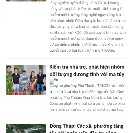
làng nghề truyền thống năm 2014. Nhưng
cùng với sự phát triển sản xuất, tình trạng ô
nhiễm môi trường làng nghề ngày càng trở
nên nhức nhối. Điều đáng lo hơn là hành trình
đưa làng nghề ra khu sản xuất bún tập trung
xa khu dân cư (KDC) để giải quyết tình trạng ô
nhiễm môi trường lại đang đối mặt với nguy
cơ tái diễn ô nhiễm nơi ở mới, nếu không giải
quyết căn cơ bài toán xử lý môi trường.
Kiểm tra nhà trọ, phát hiện nhóm
đối tượng dương tính với ma túy
Công an phường Phú Thuận, TP.HCM vừa kiểm
tra cư trú tại nhà trọ số 304 Nguyễn Văn Quỳ,
phường Phú Thuận. Qua kiểm tra, lực lượng
Công an phát hiện một số trường hợp có biểu
hiện nghi vấn sử dụng trái phép chất ma túy.
Đồng Tháp: Các xã, phường tăng