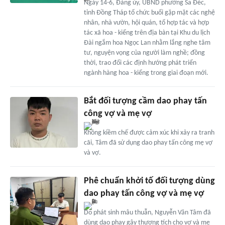
Ngày 14-6, Đảng ủy, UBND phường Sa Đéc,
tỉnh Đồng Tháp tổ chức buổi gặp mặt các nghệ
nhân, nhà vườn, hội quán, tổ hợp tác và hợp
tác xã hoa - kiểng trên địa bàn tại Khu du lịch
Đài ngắm hoa Ngọc Lan nhằm lắng nghe tâm
tư, nguyện vọng của người làm nghề; đồng
thời, trao đổi các định hướng phát triển
ngành hàng hoa - kiểng trong giai đoạn mới.
Bắt đối tượng cầm dao phay tấn
công vợ và mẹ vợ
Không kiềm chế được cảm xúc khi xảy ra tranh
cãi, Tâm đã sử dụng dao phay tấn công mẹ vợ
và vợ.
Phê chuẩn khởi tố đối tượng dùng
dao phay tấn công vợ và mẹ vợ
Do phát sinh mâu thuẫn, Nguyễn Văn Tâm đã
dùng dao phay gây thương tích cho vợ và mẹ