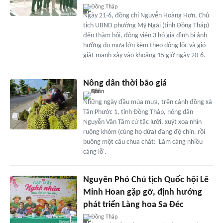
Đồng Tháp
Ngày 21-6, đồng chí Nguyễn Hoàng Hơn, Chủ
tịch UBND phường Mỹ Ngãi (tỉnh Đồng Tháp)
đến thăm hỏi, động viên 3 hộ gia đình bị ảnh
hưởng do mưa lớn kèm theo dông lốc và gió
giật mạnh xảy vào khoảng 15 giờ ngày 20-6.
Nông dân thời bão giá
Những ngày đầu mùa mưa, trên cánh đồng xã
Tân Phước 1, tỉnh Đồng Tháp, nông dân
Nguyễn Văn Tâm cứ tặc lưỡi, xuýt xoa nhìn
ruộng khóm (cùng họ dứa) đang độ chín, rồi
buông một câu chua chát: 'Làm càng nhiều
càng lỗ'.
Nguyên Phó Chủ tịch Quốc hội Lê
Minh Hoan gặp gỡ, định hướng
phát triển Làng hoa Sa Đéc
Đồng Tháp