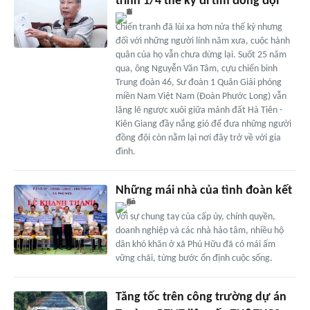
trình 1/4 thế kỷ đi tìm đồng đội
Chiến tranh đã lùi xa hơn nửa thế kỷ nhưng
đối với những người lính năm xưa, cuộc hành
quân của họ vẫn chưa dừng lại. Suốt 25 năm
qua, ông Nguyễn Văn Tâm, cựu chiến binh
Trung đoàn 46, Sư đoàn 1 Quân Giải phóng
miền Nam Việt Nam (Đoàn Phước Long) vẫn
lặng lẽ ngược xuôi giữa mảnh đất Hà Tiên -
Kiên Giang đầy nắng gió để đưa những người
đồng đội còn nằm lại nơi đây trở về với gia
đình.
Những mái nhà của tình đoàn kết
Với sự chung tay của cấp ủy, chính quyền,
doanh nghiệp và các nhà hảo tâm, nhiều hộ
dân khó khăn ở xã Phú Hữu đã có mái ấm
vững chãi, từng bước ổn định cuộc sống.
Tăng tốc trên công trường dự án