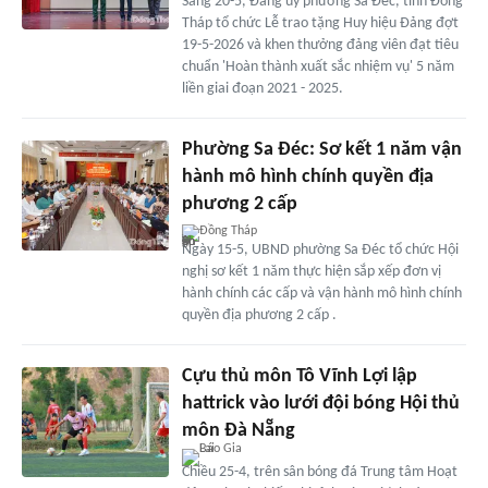
Sáng 20-5, Đảng ủy phường Sa Đéc, tỉnh Đồng
Tháp tổ chức Lễ trao tặng Huy hiệu Đảng đợt
19-5-2026 và khen thưởng đảng viên đạt tiêu
chuẩn 'Hoàn thành xuất sắc nhiệm vụ' 5 năm
liền giai đoạn 2021 - 2025.
Phường Sa Đéc: Sơ kết 1 năm vận
hành mô hình chính quyền địa
phương 2 cấp
Đồng Tháp
Ngày 15-5, UBND phường Sa Đéc tổ chức Hội
nghị sơ kết 1 năm thực hiện sắp xếp đơn vị
hành chính các cấp và vận hành mô hình chính
quyền địa phương 2 cấp .
Cựu thủ môn Tô Vĩnh Lợi lập
hattrick vào lưới đội bóng Hội thủ
môn Đà Nẵng
Chiều 25-4, trên sân bóng đá Trung tâm Hoạt