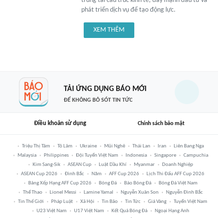
trung tái cấu trúc kinh tế, đẩy mạnh đầu tư và
phát triển dịch vụ để tạo động lực.
XEM THÊM
TẢI ỨNG DỤNG BÁO MỚI
ĐỂ KHÔNG BỎ SÓT TIN TỨC
Điều khoản sử dụng
Chính sách bảo mật
Triệu Thị Tâm
Tô Lâm
Ukraine
Mũi Nghê
Thái Lan
Iran
Liên Bang Nga
Malaysia
Philippines
Đội Tuyển Việt Nam
Indonesia
Singapore
Campuchia
Kim Sang-Sik
ASEAN Cup
Luật Dầu Khí
Myanmar
Doanh Nghiệp
ASEAN Cup 2026
Đình Bắc
Năm
AFF Cup 2026
Lịch Thi Đấu AFF Cup 2026
Bảng Xếp Hạng AFF Cup 2026
Bóng Đá
Báo Bóng Đá
Bóng Đá Việt Nam
Thể Thao
Lionel Messi
Lamine Yamal
Nguyễn Xuân Son
Nguyễn Đình Bắc
Tin Thế Giới
Pháp Luật
Xã Hội
Tin Bão
Tin Tức
Giá Vàng
Tuyển Việt Nam
U23 Việt Nam
U17 Việt Nam
Kết Quả Bóng Đá
Ngoại Hạng Anh