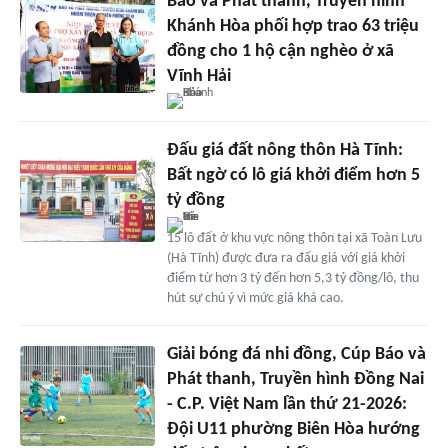
Báo và Phát thanh, Truyền hình
Khánh Hòa phối hợp trao 63 triệu
đồng cho 1 hộ cận nghèo ở xã
Vĩnh Hải
Đấu giá đất nông thôn Hà Tĩnh:
Bất ngờ có lô giá khởi điểm hơn 5
tỷ đồng
15 lô đất ở khu vực nông thôn tại xã Toàn Lưu
(Hà Tĩnh) được đưa ra đấu giá với giá khởi
điểm từ hơn 3 tỷ đến hơn 5,3 tỷ đồng/lô, thu
hút sự chú ý vì mức giá khá cao.
Giải bóng đá nhi đồng, Cúp Báo và
Phát thanh, Truyền hình Đồng Nai
- C.P. Việt Nam lần thứ 21-2026:
Ðội U11 phường Biên Hòa hướng