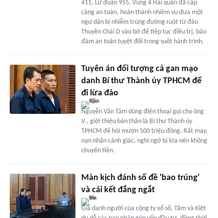
411, Lữ đoàn 955, Vùng 4 Hải quân đã cập
cảng an toàn, hoàn thành nhiệm vụ đưa một
ngư dân bị nhiễm trùng đường ruột từ đảo
Thuyền Chài D vào bờ để tiếp tục điều trị, bảo
đảm an toàn tuyệt đối trong suốt hành trình.
Tuyên án đối tượng cả gan mạo
danh Bí thư Thành ủy TPHCM để
đi lừa đảo
Nguyễn Văn Tâm dùng điện thoại gọi cho ông
V., giới thiệu bản thân là Bí thư Thành ủy
TPHCM để hỏi mượn 500 triệu đồng. Rất may,
nạn nhân cảnh giác, nghi ngờ bị lừa nên không
chuyển tiền.
Màn kịch đánh số đề 'bao trúng'
và cái kết đắng ngắt
Giả danh người của công ty xổ số, Tâm và Kiệt