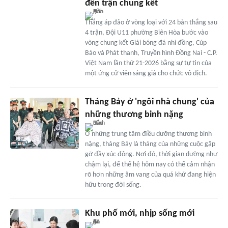
đến trận chung kết
Thắng áp đảo ở vòng loại với 24 bàn thắng sau
4 trận, Ðội U11 phường Biên Hòa bước vào
vòng chung kết Giải bóng đá nhi đồng, Cúp
Báo và Phát thanh, Truyền hình Ðồng Nai - C.P.
Việt Nam lần thứ 21-2026 bằng sự tự tin của
một ứng cử viên sáng giá cho chức vô địch.
Tháng Bảy ở 'ngôi nhà chung' của
những thương binh nặng
Ở những trung tâm điều dưỡng thương binh
nặng, tháng Bảy là tháng của những cuộc gặp
gỡ đầy xúc động. Nơi đó, thời gian dường như
chậm lại, để thế hệ hôm nay có thể cảm nhận
rõ hơn những âm vang của quá khứ đang hiện
hữu trong đời sống.
Khu phố mới, nhịp sống mới