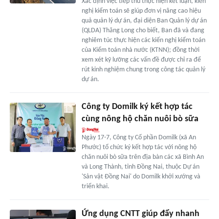
Xác định việc tiếp thu thực hiện kết luận, kiến
nghị kiểm toán sẽ giúp đơn vị nâng cao hiệu
quả quản lý dự án, đại diện Ban Quản lý dự án
(QLDA) Thăng Long cho biết, Ban đã và đang
nghiêm túc thực hiện các kiến nghị kiểm toán
của Kiểm toán nhà nước (KTNN); đồng thời
xem xét kỹ lưỡng các vấn đề được chỉ ra để
rút kinh nghiệm chung trong công tác quản lý
dự án.
Công ty Domilk ký kết hợp tác
cùng nông hộ chăn nuôi bò sữa
Ngày 17-7, Công ty Cổ phần Domilk (xã An
Phước) tổ chức ký kết hợp tác với nông hộ
chăn nuôi bò sữa trên địa bàn các xã Bình An
và Long Thành, tỉnh Đồng Nai, thuộc Dự án
'Sản vật Đồng Nai' do Domilk khởi xướng và
triển khai.
Ứng dụng CNTT giúp đẩy nhanh