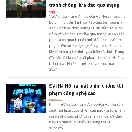
tranh chống 'lừa đảo qua mạng'
'Tường lửa Tràng An' do Đài Hà Nội sản xuất là
bộ phim truyền hình dài tập đầu tiên của màn
ảnh Việt khai thác những vụ án 'tiền ảo' đình
đám và vấn nạn lừa đảo qua mạng. 40-45 tập
phim xoay quanh quá trình đấu tranh với tội
phạm tiền ảo của lực lực Công an Nhân dân,
lấy cảm hứng từ những sự kiện có thật. Trong
đó, nổi bật là vụ án tội phạm 'tiền ảo' Mr Pips
bị Công an Hà Nội triệt phá vào cuối năm
2024.
Đài Hà Nội ra mắt phim chống tội
phạm công nghệ cao
Phim 'Tường lửa Tràng An' do Đài Hà Nội sản
xuất, tái hiện cuộc chiến cân não với tội phạm
công nghệ cao, phơi bày mánh khóe lừa đảo
tiền ảo tinh vi, dự kiến lên sóng tháng
10/2025.