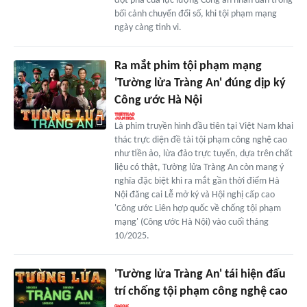
đột phá của lực lượng Công an nhân dân trong
bối cảnh chuyển đổi số, khi tội phạm mạng
ngày càng tinh vi.
Ra mắt phim tội phạm mạng
'Tường lửa Tràng An' đúng dịp ký
Công ước Hà Nội
Là phim truyền hình đầu tiên tại Việt Nam khai
thác trực diện đề tài tội phạm công nghệ cao
như tiền ảo, lừa đảo trực tuyến, dựa trên chất
liệu có thật, Tường lửa Tràng An còn mang ý
nghĩa đặc biệt khi ra mắt gần thời điểm Hà
Nội đăng cai Lễ mở ký và Hội nghị cấp cao
'Công ước Liên hợp quốc về chống tội phạm
mạng' (Công ước Hà Nội) vào cuối tháng
10/2025.
'Tường lửa Tràng An' tái hiện đấu
trí chống tội phạm công nghệ cao