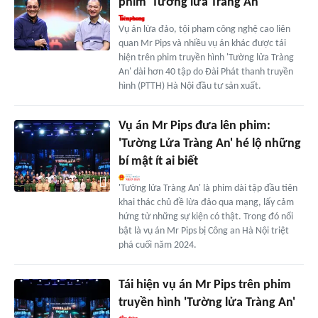
phim 'Tường lửa Tràng An'
Vụ án lừa đảo, tội phạm công nghệ cao liên
quan Mr Pips và nhiều vụ án khác được tái
hiện trên phim truyền hình 'Tường lửa Tràng
An' dài hơn 40 tập do Đài Phát thanh truyền
hình (PTTH) Hà Nội đầu tư sản xuất.
Vụ án Mr Pips đưa lên phim:
'Tường Lửa Tràng An' hé lộ những
bí mật ít ai biết
'Tường lửa Tràng An' là phim dài tập đầu tiên
khai thác chủ đề lừa đảo qua mạng, lấy cảm
hứng từ những sự kiện có thật. Trong đó nổi
bật là vụ án Mr Pips bị Công an Hà Nội triệt
phá cuối năm 2024.
Tái hiện vụ án Mr Pips trên phim
truyền hình 'Tường lửa Tràng An'