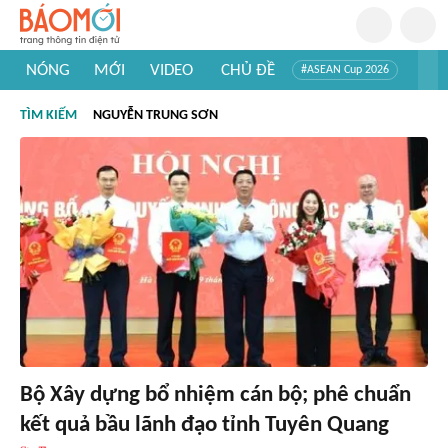
NÓNG
MỚI
VIDEO
CHỦ ĐỀ
#ASEAN Cup 2026
#Trí tuệ nhân tạo
#Mỹ - Iran
#Khám phá Việt Nam
TÌM KIẾM
NGUYỄN TRUNG SƠN
#Khám phá thế giới
Bộ Xây dựng bổ nhiệm cán bộ; phê chuẩn
kết quả bầu lãnh đạo tỉnh Tuyên Quang