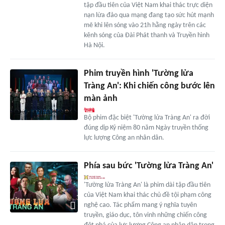
tập đầu tiên của Việt Nam khai thác trực diện
nạn lừa đảo qua mạng đang tạo sức hút mạnh
mẽ khi lên sóng vào 21h hằng ngày trên các
kênh sóng của Đài Phát thanh và Truyền hình
Hà Nội.
Phim truyền hình 'Tường lửa
Tràng An': Khi chiến công bước lên
màn ảnh
Bộ phim đặc biệt 'Tường lửa Tràng An' ra đời
đúng dịp Kỷ niệm 80 năm Ngày truyền thống
lực lượng Công an nhân dân.
Phía sau bức 'Tường lửa Tràng An'
'Tường lửa Tràng An' là phim dài tập đầu tiên
của Việt Nam khai thác chủ đề tội phạm công
nghệ cao. Tác phẩm mang ý nghĩa tuyên
truyền, giáo dục, tôn vinh những chiến công