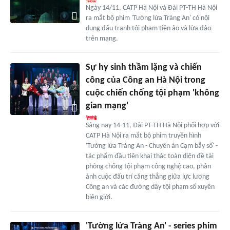
Ngày 14/11, CATP Hà Nội và Đài PT-TH Hà Nội
ra mắt bộ phim 'Tường lửa Tràng An' có nội
dung đấu tranh tội phạm tiền ảo và lừa đảo
trên mạng.
Sự hy sinh thầm lặng và chiến
công của Công an Hà Nội trong
cuộc chiến chống tội phạm 'không
gian mạng'
Sáng nay 14-11, Đài PT-TH Hà Nội phối hợp với
CATP Hà Nội ra mắt bộ phim truyền hình
'Tường lửa Tràng An - Chuyên án Cạm bẫy số' -
tác phẩm đầu tiên khai thác toàn diện đề tài
phòng chống tội phạm công nghệ cao, phản
ánh cuộc đấu trí căng thẳng giữa lực lượng
Công an và các đường dây tội phạm số xuyên
biên giới.
'Tường lửa Tràng An' - series phim