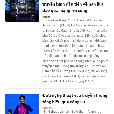
truyền hình đầu tiên về nạn lừa
đảo qua mạng lên sóng
'Tường lửa Tràng An' do Đài Phát thanh và
Truyền hình (PT-TH) Hà Nội đầu tư sản xuất, là
phim dài tập đầu tiên của Việt Nam khai thác
chủ đề lừa đảo qua mạng, tái hiện cuộc chiến
cân não với tội phạm sử dụng công nghệ cao,
phơi bày mánh khóe lừa đảo tiền ảo tinh vi.
Được xây dựng dựa trên những chuyên án lừa
đảo tiền ảo đình đám do lực lượng Công an
Nhân dân triệt phá vào thời gian qua, bộ phim
truyền hình 'Tường lửa Tràng An - Chuyên án
Cạm bẫy số' (Tường lửa Tràng An) đã lên sóng
lúc 21 giờ trên kênh 1 (H1) và các nền tảng số
của Đài PT-TH Hà Nội từ ngày 07/11.
Đưa nghệ thuật vào truyền thông,
tăng hiệu quả công vụ
Nghệ thuật và giải trí trở thành 'cánh tay