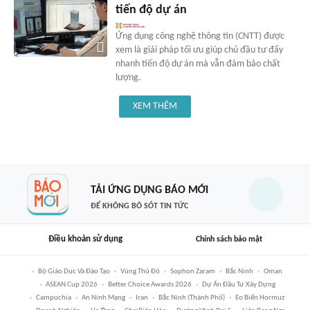
tiến độ dự án
Ứng dụng công nghệ thông tin (CNTT) được
xem là giải pháp tối ưu giúp chủ đầu tư đẩy
nhanh tiến độ dự án mà vẫn đảm bảo chất
lượng.
XEM THÊM
TẢI ỨNG DỤNG BÁO MỚI
ĐỂ KHÔNG BỎ SÓT TIN TỨC
Điều khoản sử dụng
Chính sách bảo mật
Bộ Giáo Dục Và Đào Tạo
Vùng Thủ Đô
Sophon Zaram
Bắc Ninh
Oman
ASEAN Cup 2026
Better Choice Awards 2026
Dự Án Đầu Tư Xây Dựng
Campuchia
An Ninh Mạng
Iran
Bắc Ninh (thành Phố)
Eo Biển Hormuz