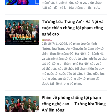
mềm' của truyền thông công vụ, giúp pháp
luật gần dân và lan tỏa thông tin tích cực.
'Tường Lửa Tràng An' - Hà Nội và
cuộc chiến chống tội phạm công
nghệ cao
21h tối 7/11/2025, bộ phim truyền hình
'Tường lửa Tràng An - Chuyên án Cạm bẫy số'
chính thức lên sóng Đài Hà Nội trên kênh H1
và các nền tảng số. Được tư vấn nghiệp vụ sâu
sát bởi Công an thành phố Hà Nội, các vụ án
có thật của các tổ chức tội phạm tiền ảo quy
mô quốc tế, cuộc đấu trí căng thẳng giữa lực
lượng công an và đường dây tội phạm đã
được tái hiện trong bộ phim.
Phim về phòng chống tội phạm
công nghệ cao – 'Tường lửa Tràng
An' lên sóng