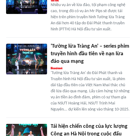
Nhiều vụ án về lừa đảo, tội phạm công nghệ
cao, trong đó có vụ án Mr Pips sẽ được tái
hiện trên phim truyền hình Tường lửa Tràng
An dài hơn 40 tập do Đài Phát thanh truyền
hình (PTTH) Hà Nội đầu tư sản xuất.
'Tường lửa Tràng An' – series phim
truyền hình đầu tiên về nạn lừa
đảo qua mạng
'Tường lửa Tràng An' do Đài Phát thanh và
Truyền hình Hà Nội đầu tư sản xuất, là phim
dài tập đầu tiên của Việt Nam khai thác chủ
đề lừa đảo qua mạng. Lấy cảm hứng từ những
vụ án tiền ảo đình đám, phim có sự tham gia
của NSƯT Hoàng Hải, NSƯT Trịnh Mai
Nguyên... dự kiến lên sóng vào tháng 10-2025.
Tái hiện chiến công của lực lượng
Công an Hà Nội trong cuộc đấu