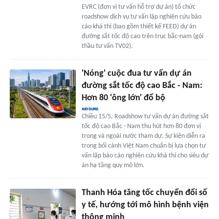
EVRC (đơn vị tư vấn hỗ trợ dự án) tổ chức
roadshow dịch vụ tư vấn lập nghiên cứu báo
cáo khả thi (bao gồm thiết kế FEED) dự án
đường sắt tốc độ cao trên trục bắc-nam (gói
thầu tư vấn TV02).
'Nóng' cuộc đua tư vấn dự án
đường sắt tốc độ cao Bắc - Nam:
Hơn 80 'ông lớn' đổ bộ
Chiều 15/5, Roadshow tư vấn dự án đường sắt
tốc độ cao Bắc - Nam thu hút hơn 80 đơn vị
trong và ngoài nước tham dự. Sự kiện diễn ra
trong bối cảnh Việt Nam chuẩn bị lựa chọn tư
vấn lập báo cáo nghiên cứu khả thi cho siêu dự
án hạ tầng quy mô lớn.
Thanh Hóa tăng tốc chuyển đổi số
y tế, hướng tới mô hình bệnh viện
thông minh