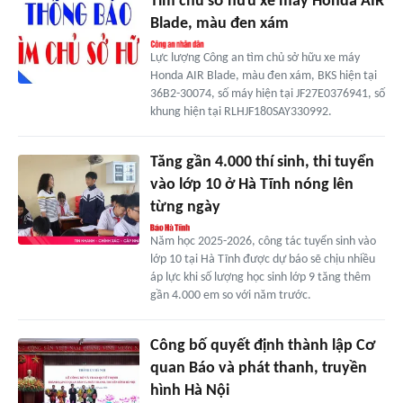
Tìm chủ sở hữu xe máy Honda AIR
Blade, màu đen xám
Lực lượng Công an tìm chủ sở hữu xe máy
Honda AIR Blade, màu đen xám, BKS hiện tại
36B2-30074, số máy hiện tại JF27E0376941, số
khung hiện tại RLHJF180SAY330992.
Tăng gần 4.000 thí sinh, thi tuyển
vào lớp 10 ở Hà Tĩnh nóng lên
từng ngày
Năm học 2025-2026, công tác tuyển sinh vào
lớp 10 tại Hà Tĩnh được dự báo sẽ chịu nhiều
áp lực khi số lượng học sinh lớp 9 tăng thêm
gần 4.000 em so với năm trước.
Công bố quyết định thành lập Cơ
quan Báo và phát thanh, truyền
hình Hà Nội