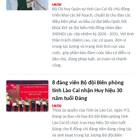
Bộ Chỉ huy Quân sự tỉnh Lào Cai đã chủ động
triển khai các kế hoạch, chuẩn bị chu đáo các
điều kiện phục vụ bầu cử đại biểu Quốc hội
khóa XVI và đại biểu Hội đồng nhân dân
(HĐND) các cấp nhiệm kỳ 2026 - 2031. Với tinh
thần trách nhiệm cao, các cơ quan, đơn vị
trong lực lượng vũ trang tỉnh tích cực vào
cuộc, góp phần bảo đảm cuộc bầu cử diễn ra
dân chủ, đúng pháp luật, an toàn và thành
công.
8 đảng viên Bộ đội Biên phòng
tỉnh Lào Cai nhận Huy hiệu 30
năm tuổi Đảng
Thừa ủy quyền của Tỉnh ủy Lào Cai, ngày 9/2,
Đảng ủy Ban chỉ huy Bộ đội Biên phòng tỉnh
Lào Cai tổ chức trao Huy hiệu 30 năm tuổi
Đảng cho 8 đồng chí đảng viên đang công tác
và sinh hoạt trong lực lượng Bộ đội Biên