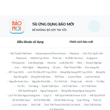
TẢI ỨNG DỤNG BÁO MỚI
ĐỂ KHÔNG BỎ SÓT TIN TỨC
Điều khoản sử dụng
Chính sách bảo mật
Đội Tuyển Việt Nam
Xaysomphone Phomvihane
Malaysia
Chủ Tịch Quốc Hội
Myanmar
ASEAN Cup 2026
Thái Lan
Eo Biển Hormuz
Singapore
Philippines
Liên Bang Nga
Ukraine
Luật Dầu Khí
Năm
Doanh Nghiệp
Iran
Mũi Nghê
Nắng Nóng
Tô Lâm
Trần Thanh Mẫn
Kim Sang-Sik
AFF Cup 2026
Lịch Thi Đấu AFF Cup 2026
Bảng Xếp Hạng AFF Cup 2026
Bóng Đá
Báo Bóng Đá
Bóng Đá Việt Nam
Thể Thao
Lionel Messi
Lamine Yamal
Nguyễn Xuân Son
Nguyễn Đình Bắc
Tin Thế Giới
Pháp Luật
Xã Hội
Tin Bão
Tin Tức
Giá Vàng
Tuyển Việt Nam
U23 Việt Nam
U17 Việt Nam
Kết Quả Bóng Đá
Ngoại Hạng Anh
Bảng Xếp Hạng Ngoại Hạng Anh
Lịch Thi Đấu Ngoại Hạng Anh
Cúp C1
Kết Quả Vietlott Power 6/55
Kết Quả Xổ Số
Xổ Số Miền Nam
Xổ Số Miền Bắc
Xổ Số Miền Trung
Giao Thông
Thời Sự
Lịch Vạn Niên
Thời Tiết
Thời Tiết Thành Phố Hồ Chí Minh
Thời Tiết Hà Nội
Giá Xăng Dầu