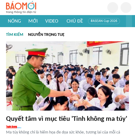
NÓNG
MỚI
VIDEO
CHỦ ĐỀ
#ASEAN Cup 2026
#Trí tuệ nhân tạo
#Mỹ - Iran
#Khám phá Việt Nam
TÌM KIẾM
NGUYỄN TRỌNG TUỆ
#Khám phá thế giới
Quyết tâm vì mục tiêu 'Tỉnh không ma túy'
Ma túy không chỉ là hiểm họa đe dọa sức khỏe, tương lai của mỗi cá