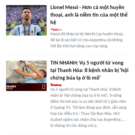
Lionel Messi - Hơn cả một huyền
thoại, anh là niềm tin của một thế
hệ
Messi đã khép lại kỳ World Cup huyền thoại,
để lại di sản bất tử cho Argentina dù không
thể lần thứ hai nâng cao cúp vàng.
TIN NHANH: Vụ 5 người tử vong
tại Thanh Hóa: 8 bệnh nhân bị 'hội
chứng búa tạ ở lò mổ'
Vụ 5 người tử vong tại Thanh Hóa: 8 bệnh
nhân bị 'hội chứng búa tạ ở lò mổ'; Trưởng
điểm thi nơi xảy ra vụ việc khởi tố 2 giáo viên
ở Quảng Trị: 'Tôi làm đúng quy định, sẵn sàng
hợp tác điều tra'; Thua Tây Ban Nha, HLV
Scaloni ngầm xác nhận chia tay Argentina;...
là những tin tức đáng chú ý.