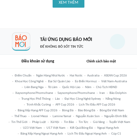
XEM THÊM
TẢI ỨNG DỤNG BÁO MỚI
ĐỂ KHÔNG BỎ SÓT TIN TỨC
Điều khoản sử dụng
Chính sách bảo mật
Điểm Chuẩn
Ngân Hàng Nhà Nước
Hai Nước
Australia
ASEAN Cup 2026
Khoa Học Công Nghệ
Đại Sứ Quán Lào
Eo Biển Hormuz
Việt Nam-Australia
Liên Bang Nga
Tô Lâm
Quốc Hội Lào
Năm
Chủ Tịch HĐND
Xaysomphone Phomvihane
Saysomphone Phomvihane
Iran
Bão Dolphin
Trung Học Phổ Thông
Lào
Đại Học Công Nghệ Sydney
Nắng Nóng
Trịnh Khắc Cường
AFF Cup 2026
Lịch Thi Đấu AFF Cup 2026
Bảng Xếp Hạng AFF Cup 2026
Bóng Đá
Báo Bóng Đá
Bóng Đá Việt Nam
Thể Thao
Lionel Messi
Lamine Yamal
Nguyễn Xuân Son
Nguyễn Đình Bắc
Tin Thế Giới
Pháp Luật
Xã Hội
Tin Bão
Tin Tức
Giá Vàng
Tuyển Việt Nam
U23 Việt Nam
U17 Việt Nam
Kết Quả Bóng Đá
Ngoại Hạng Anh
Bảng Xếp Hạng Ngoại Hạng Anh
Lịch Thi Đấu Ngoại Hạng Anh
Cúp C1