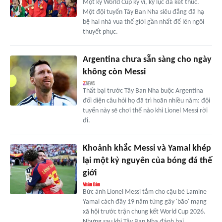
Một kỳ World Cup kỳ vĩ, kỷ lục đã kết thúc.
Một đội tuyển Tây Ban Nha siêu đẳng đã hạ
bệ hai nhà vua thế giới gần nhất để lên ngôi
thuyết phục.
Argentina chưa sẵn sàng cho ngày
không còn Messi
Thất bại trước Tây Ban Nha buộc Argentina
đối diện câu hỏi họ đã trì hoãn nhiều năm: đội
tuyển này sẽ chơi thế nào khi Lionel Messi rời
đi.
Khoảnh khắc Messi và Yamal khép
lại một kỷ nguyên của bóng đá thế
giới
Bức ảnh Lionel Messi tắm cho cậu bé Lamine
Yamal cách đây 19 năm từng gây 'bão' mạng
xã hội trước trận chung kết World Cup 2026.
Nhưng sau khi Tây Ban Nha đánh bại