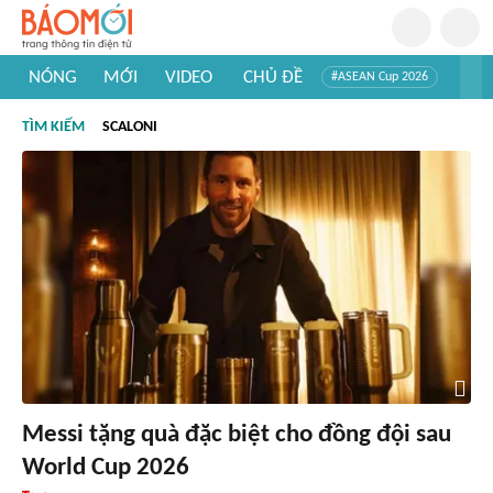
NÓNG
MỚI
VIDEO
CHỦ ĐỀ
#ASEAN Cup 2026
#Tuyển sinh đại học 2026
#Trí tuệ nhân tạo
#Mỹ - Iran
TÌM KIẾM
SCALONI
#Khám phá Việt Nam
#Khám phá thế giới
Messi tặng quà đặc biệt cho đồng đội sau
World Cup 2026