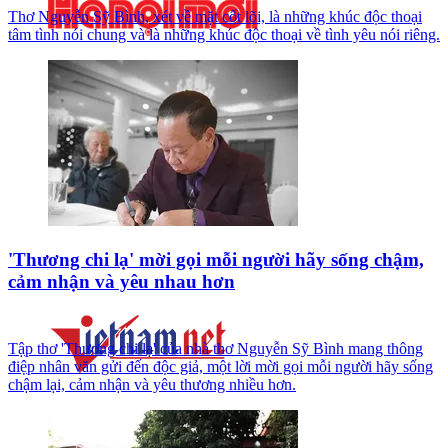
Thơ Nguyễn Sỹ Bình, xét về mặt cốt lõi, là những khúc độc thoại
tâm tình nói chung và là những khúc độc thoại về tình yêu nói riêng.
'Thương chi lạ' mời gọi mỗi người hãy sống chậm,
cảm nhận và yêu nhau hơn
Tập thơ 'Thương chi lạ' của nhà thơ Nguyễn Sỹ Bình mang thông
điệp nhân văn gửi đến độc giả, một lời mời gọi mỗi người hãy sống
chậm lại, cảm nhận và yêu thương nhiều hơn.