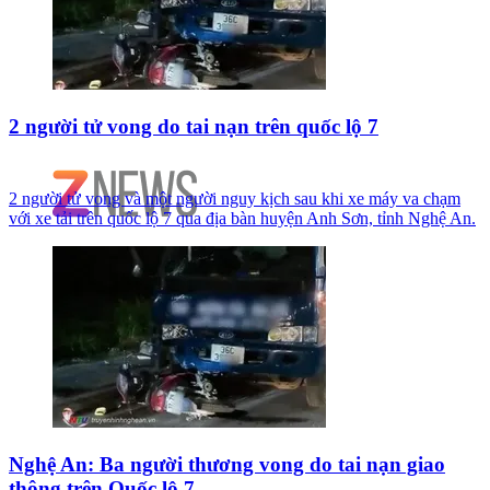
2 người tử vong do tai nạn trên quốc lộ 7
2 người tử vong và một người nguy kịch sau khi xe máy va chạm
với xe tải trên quốc lộ 7 qua địa bàn huyện Anh Sơn, tỉnh Nghệ An.
Nghệ An: Ba người thương vong do tai nạn giao
thông trên Quốc lộ 7