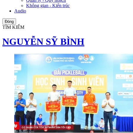
Quản lý - Quy hoạch
Không gian - Kiến trúc
Audio
Đóng
TÌM KIẾM
NGUYỄN SỸ BÌNH