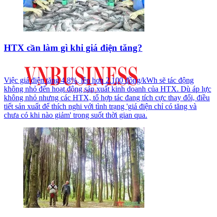
HTX cần làm gì khi giá điện tăng?
Việc giá điện tăng 4,8%, lên hơn 2.100 đồng/kWh sẽ tác động
không nhỏ đến hoạt động sản xuất kinh doanh của HTX. Dù áp lực
không nhỏ nhưng các HTX, tổ hợp tác đang tích cực thay đổi, điều
tiết sản xuất để thích nghi với tình trạng 'giá điện chỉ có tăng và
chưa có khi nào giảm' trong suốt thời gian qua.