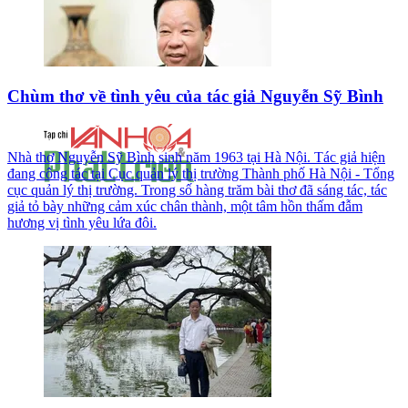
Chùm thơ về tình yêu của tác giả Nguyễn Sỹ Bình
Nhà thơ Nguyễn Sỹ Bình sinh năm 1963 tại Hà Nội. Tác giả hiện
đang công tác tại Cục quản lý thị trường Thành phố Hà Nội - Tổng
cục quản lý thị trường. Trong số hàng trăm bài thơ đã sáng tác, tác
giả tỏ bày những cảm xúc chân thành, một tâm hồn thấm đẫm
hương vị tình yêu lứa đôi.