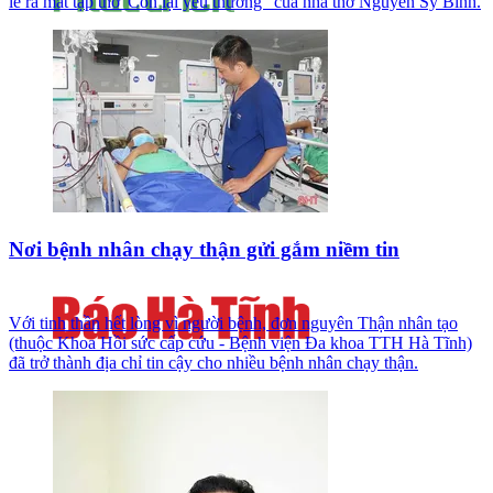
lễ ra mắt tập thơ 'Còn lại yêu thương ' của nhà thơ Nguyễn Sỹ Bình.
Nơi bệnh nhân chạy thận gửi gắm niềm tin
Với tinh thần hết lòng vì người bệnh, đơn nguyên Thận nhân tạo
(thuộc Khoa Hồi sức cấp cứu - Bệnh viện Đa khoa TTH Hà Tĩnh)
đã trở thành địa chỉ tin cậy cho nhiều bệnh nhân chạy thận.