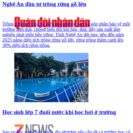
Nghệ An đầu tư trồng rừng gỗ lớn
Trồng rừng gỗ lớn cho hiệu quả kinh tế cao và góp phần bảo vệ môi
trường sinh thái, chống biến đổi khí hậu, thúc đẩy sản xuất lâm
nghiệp phát triển bền vững. Tỉnh Nghệ An đặt mục tiêu đến năm
2025 nâng diện tích trồng rừng gỗ lớn, rừng trồng thâm canh lên
30% diện tích rừng trồng.
Học sinh lớp 7 đuối nước khi học bơi ở trường
Sau vụ học sinh đuối nước, địa phương yêu cầu tất cả trường học có