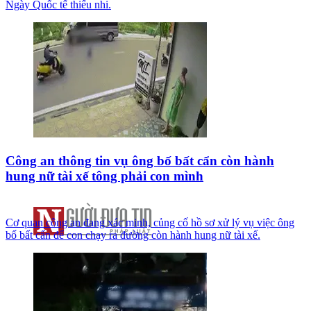
Ngày Quốc tế thiếu nhi.
Công an thông tin vụ ông bố bất cẩn còn hành
hung nữ tài xế tông phải con mình
Cơ quan công an đang xác minh, củng cố hồ sơ xử lý vụ việc ông
bố bất cẩn để con chạy ra đường còn hành hung nữ tài xế.