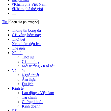
#Khám phá Việt Nam
#Khám phá thế giới
Tin
Thông tin bóng đá
Giá vàng hôm nay
Thời tiết
Xem thêm tiện ích
Thế giới
Xã hội
Thời sự
Giao thông
Môi trường - Khí hậu
Văn hóa
Nghệ thuật
Ẩm thực
Du lịch
Kinh tế
Lao động - Việc làm
Tài chính
Chứng khoán
Kinh doanh
Giáo dục