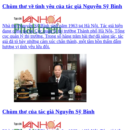
Chùm thơ về tình yêu của tác giả Nguyễn Sỹ Bình
Nhà thơ Nguyễn Sỹ Bình sinh năm 1963 tại Hà Nội. Tác giả hiện
đang công tác tại Cục quản lý thị trường Thành phố Hà Nội- Tổng
cục quản lý thị trường. Trong số hàng trăm bài thơ đã sáng tác, tác
giả đã tỏ bày những cảm xúc chân thành, một tâm hồn thấm đẫm
hương vị tình yêu lứa đôi.
Chùm thơ của tác giả Nguyễn Sỹ Bình