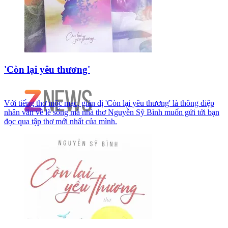
'Còn lại yêu thương'
Với tiếng thơ mộc mạc, giản dị 'Còn lại yêu thương' là thông điệp
nhân văn về lẽ sống mà nhà thơ Nguyễn Sỹ Bình muốn gửi tới bạn
đọc qua tập thơ mới nhất của mình.