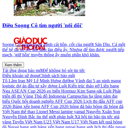
Điệu Soọng Cô tìm người 'nối dõi'
Soọng Cô mang trong mình cái hồn, cốt của người Sán Dìu. Cả một
thế hệ đã nỗ lực hồi sinh làn điệu ấy. Nhưng để tìm được người tiếp
mạch, 'giữ hồn' truyền thống ấy muôn phần khó khăn.
Xem thêm
Tải ứng dụng báo mới
Để không bỏ sót tin tức
Điều khoản sử dụng
Chính sách bảo mật
Tô Lâm
Iran
Mỹ
Lê Minh Hưng
đường Vành đai 5
an ninh mạng
logistic
dự án đầu tư xây dựng
Luật Kiến trúc
tháo gỡ
Liên bang
Nga
ASEAN Cup 2026
eo biển Hormuz
Kim Sang-sik
Luật Phát
triển đô thị
Vùng Thủ đô
Indonesia
Campuchia
hạ tầng
năm
đại
biểu Quốc hội
doanh nghiệp
AFF Cup 2026
Lịch thi đấu AFF cup
2026
Bảng xếp hạng AFF Cup 2026
bóng đá
báo bóng đá
bóng đá
Việt Nam
thể thao
Lionel Messi
lamine yamal
Nguyễn Xuân Son
Nguyễn Đình Bắc
tin thế giới
pháp luật
Xã hội
tin bão
tin tức
giá
vàng
Tuyển Việt Nam
U23 Việt Nam
U17 Việt Nam
kết quả bóng
đá
Ngoại hạng anh
bảng xếp hạng ngoại hạng anh
lịch thi đấu ngoại