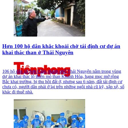
Hơn 100 hộ dân khắc khoải chờ tái định cư dự án
khai thác than ở Thái Nguyên
106 hộ dân xã Sơn Cẩm, thành phố Thái Nguyên nằm trong vùng
dự án khai thác lộ thiên mỏ than Khánh Hòa, hạng mục mở rộng
Bắc khai trường, bị thu hồi đất ở, nhưng sau 6 năm, đất tái định cư
chưa có, người dân phải ở lại trên những ngôi nhà cũ kỹ, xập xệ, số
khác đi thuê nhà.