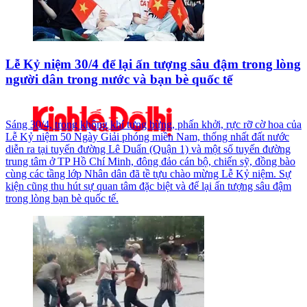
Lễ Kỷ niệm 30/4 để lại ấn tượng sâu đậm trong lòng
người dân trong nước và bạn bè quốc tế
Sáng 30/4, trong không khí tưng bừng, phấn khởi, rực rỡ cờ hoa của
Lễ Kỷ niệm 50 Ngày Giải phóng miền Nam, thống nhất đất nước
diễn ra tại tuyến đường Lê Duẩn (Quận 1) và một số tuyến đường
trung tâm ở TP Hồ Chí Minh, đông đảo cán bộ, chiến sỹ, đồng bào
cùng các tầng lớp Nhân dân đã tề tựu chào mừng Lễ Kỷ niệm. Sự
kiện cũng thu hút sự quan tâm đặc biệt và để lại ấn tượng sâu đậm
trong lòng bạn bè quốc tế.