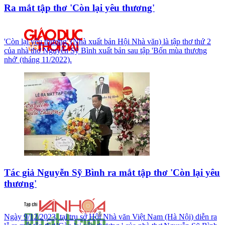
Ra mắt tập thơ 'Còn lại yêu thương'
'Còn lại yêu thương' (Nhà xuất bản Hội Nhà văn) là tập thơ thứ 2
của nhà thơ Nguyễn Sỹ Bình xuất bản sau tập 'Bốn mùa thương
nhớ' (tháng 11/2022).
Tác giả Nguyễn Sỹ Bình ra mắt tập thơ 'Còn lại yêu
thương'
Ngày 9/12/2023, tại trụ sở Hội Nhà văn Việt Nam (Hà Nội) diễn ra