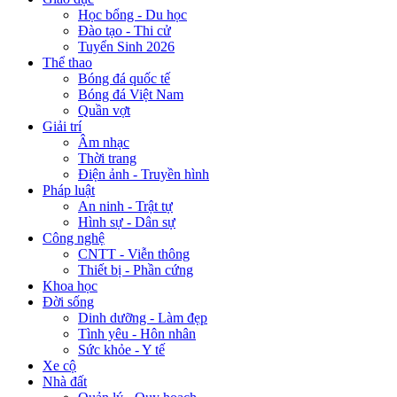
Học bổng - Du học
Đào tạo - Thi cử
Tuyển Sinh 2026
Thể thao
Bóng đá quốc tế
Bóng đá Việt Nam
Quần vợt
Giải trí
Âm nhạc
Thời trang
Điện ảnh - Truyền hình
Pháp luật
An ninh - Trật tự
Hình sự - Dân sự
Công nghệ
CNTT - Viễn thông
Thiết bị - Phần cứng
Khoa học
Đời sống
Dinh dưỡng - Làm đẹp
Tình yêu - Hôn nhân
Sức khỏe - Y tế
Xe cộ
Nhà đất