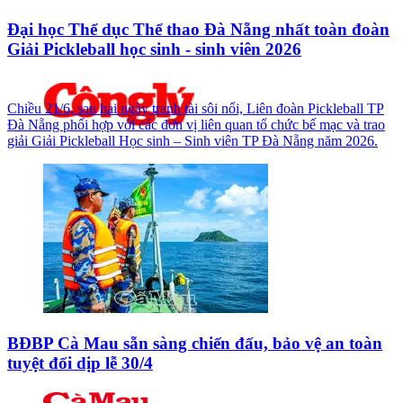
Đại học Thể dục Thể thao Đà Nẵng nhất toàn đoàn
Giải Pickleball học sinh - sinh viên 2026
Chiều 21/6, sau hai ngày tranh tài sôi nổi, Liên đoàn Pickleball TP
Đà Nẵng phối hợp với các đơn vị liên quan tổ chức bế mạc và trao
giải Giải Pickleball Học sinh – Sinh viên TP Đà Nẵng năm 2026.
BĐBP Cà Mau sẵn sàng chiến đấu, bảo vệ an toàn
tuyệt đối dịp lễ 30/4