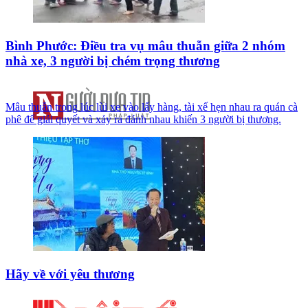
Bình Phước: Điều tra vụ mâu thuẫn giữa 2 nhóm
nhà xe, 3 người bị chém trọng thương
Mâu thuẫn trong lúc lùi xe vào lấy hàng, tài xế hẹn nhau ra quán cà
phê để giải quyết và xảy ra đánh nhau khiến 3 người bị thương.
Hãy về với yêu thương