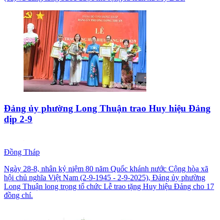
Đảng ủy phường Long Thuận trao Huy hiệu Đảng
dịp 2-9
Đồng Tháp
Ngày 28-8, nhân kỷ niệm 80 năm Quốc khánh nước Cộng hòa xã
hội chủ nghĩa Việt Nam (2-9-1945 - 2-9-2025), Đảng ủy phường
Long Thuận long trọng tổ chức Lễ trao tặng Huy hiệu Đảng cho 17
đồng chí.