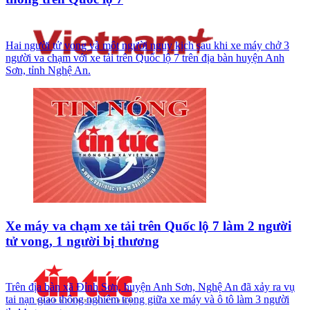
Hai người tử vong và một người nguy kịch sau khi xe máy chở 3
người va chạm với xe tải trên Quốc lộ 7 trên địa bàn huyện Anh
Sơn, tỉnh Nghệ An.
Xe máy va chạm xe tải trên Quốc lộ 7 làm 2 người
tử vong, 1 người bị thương
Trên địa bàn xã Đỉnh Sơn, huyện Anh Sơn, Nghệ An đã xảy ra vụ
tai nạn giao thông nghiêm trọng giữa xe máy và ô tô làm 3 người