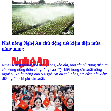
Nhà nông Nghệ An chủ động tiết kiệm điện mùa
nắng nóng
Mùa Hè với những đợt nắng nóng kéo dài, nhu cầu sử dụng điện tại
các vùng nông thôn cũng tăng cao, đặc biệt trong sản xuất nông
nghiệp. Nhiều nông dân ở Nghệ An đã chủ động tìm cách tiết kiệm
điện, giảm chi phí sản xuất.