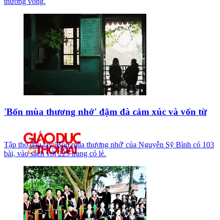
thương vong.
'Bốn mùa thương nhớ' đậm đà cảm xúc và vốn từ
Tập thơ đầu tay 'Bốn mùa thương nhớ' của Nguyễn Sỹ Bình có 103
bài, vào sách với 225 trang có lẻ.