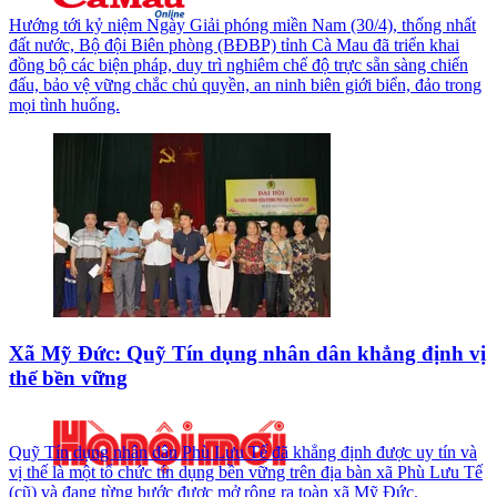
Hướng tới kỷ niệm Ngày Giải phóng miền Nam (30/4), thống nhất
đất nước, Bộ đội Biên phòng (BĐBP) tỉnh Cà Mau đã triển khai
đồng bộ các biện pháp, duy trì nghiêm chế độ trực sẵn sàng chiến
đấu, bảo vệ vững chắc chủ quyền, an ninh biên giới biển, đảo trong
mọi tình huống.
Xã Mỹ Đức: Quỹ Tín dụng nhân dân khẳng định vị
thế bền vững
Quỹ Tín dụng nhân dân Phù Lưu Tế đã khẳng định được uy tín và
vị thế là một tổ chức tín dụng bền vững trên địa bàn xã Phù Lưu Tế
(cũ) và đang từng bước được mở rộng ra toàn xã Mỹ Đức.