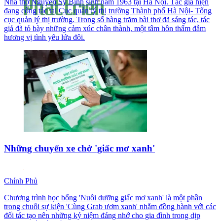
Nhà thơ Nguyễn Sỹ Bình sinh năm 1963 tại Hà Nội. Tác giả hiện
đang công tác tại Cục quản lý thị trường Thành phố Hà Nội- Tổng
cục quản lý thị trường. Trong số hàng trăm bài thơ đã sáng tác, tác
giả đã tỏ bày những cảm xúc chân thành, một tâm hồn thấm đẫm
hương vị tình yêu lứa đôi.
Những chuyến xe chở 'giấc mơ xanh'
Chính Phủ
Chương trình học bổng 'Nuôi dưỡng giấc mơ xanh' là một phần
trong chuỗi sự kiện 'Cùng Grab ươm xanh' nhằm đồng hành với các
đối tác tạo nên những kỷ niệm đáng nhớ cho gia đình trong dịp