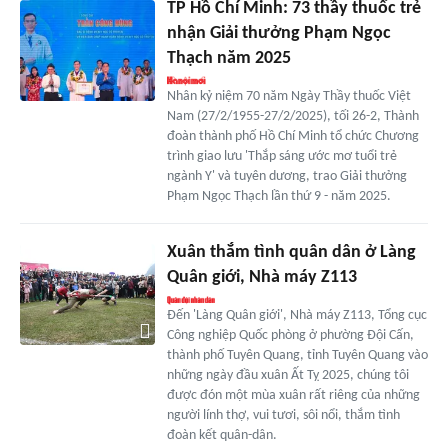
TP Hồ Chí Minh: 73 thầy thuốc trẻ
nhận Giải thưởng Phạm Ngọc
Thạch năm 2025
Nhân kỷ niệm 70 năm Ngày Thầy thuốc Việt
Nam (27/2/1955-27/2/2025), tối 26-2, Thành
đoàn thành phố Hồ Chí Minh tổ chức Chương
trình giao lưu 'Thắp sáng ước mơ tuổi trẻ
ngành Y' và tuyên dương, trao Giải thưởng
Phạm Ngọc Thạch lần thứ 9 - năm 2025.
Xuân thắm tình quân dân ở Làng
Quân giới, Nhà máy Z113
Đến 'Làng Quân giới', Nhà máy Z113, Tổng cục
Công nghiệp Quốc phòng ở phường Đội Cấn,
thành phố Tuyên Quang, tỉnh Tuyên Quang vào
những ngày đầu xuân Ất Tỵ 2025, chúng tôi
được đón một mùa xuân rất riêng của những
người lính thợ, vui tươi, sôi nổi, thắm tình
đoàn kết quân-dân.