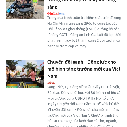
tượng trộm cắp xe máy lúc rạng
sáng
Trong quá trình tuần tra kiểm soát trên đường
Hồ Chí Minh rạng sáng 29-5, tổ công tác của
Đội Cảnh sát giao thông (CSGT) đường bộ số 1
(Phòng CSGT - Công an tỉnh Gia Lai) đã kịp thời
phát hiện, truy bắt thành công 2 đối tượng có
hành vi trộm cắp xe máy.
Chuyển đổi xanh - Động lực cho
mô hình tăng trưởng mới của Việt
Nam
Sáng 16/5, tại Công viên Cầu Giấy (TP Hà Nội),
Báo Lao Động phối hợp với Bộ Nông nghiệp và
Môi trường cùng UBND TP Hà Nội tổ chức
'Ngày Chuyển đổi xanh năm 2026' với chủ đề:
'Chuyển đổi xanh - Động lực cho mô hình tăng
trưởng mới của Việt Nam'. Chương trình thu
hút sự tham dự của lãnh đạo các bộ, ngành,
chuyên gia, doanh nghiệp cùng đông đảo