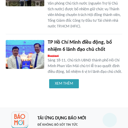
Văn phòng Chủ tịch nước (nguyên Trợ lý Chủ
tịch nước) được bổ nhiệm giữ chức vụ Thành
viên không chuyên trách Hội đồng thành viên,
Tổng Giám đốc Công ty Đầu tư Tài chính nhà
nước TP.HCM (HFIC).
TP Hồ Chí Minh điều động, bổ
nhiệm 6 lãnh đạo chủ chốt
Sáng 18-11, Chủ tịch UBND thành phố Hồ Chí
Minh Phan Văn Mãi chủ trì lễ trao quyết định
điều động, bổ nhiệm 6 vị trí lãnh đạo chủ chốt.
XEM THÊM
TẢI ỨNG DỤNG BÁO MỚI
ĐỂ KHÔNG BỎ SÓT TIN TỨC