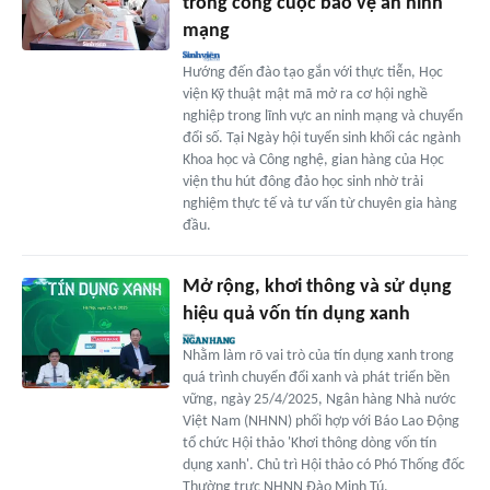
trong công cuộc bảo vệ an ninh
mạng
Hướng đến đào tạo gắn với thực tiễn, Học
viện Kỹ thuật mật mã mở ra cơ hội nghề
nghiệp trong lĩnh vực an ninh mạng và chuyển
đổi số. Tại Ngày hội tuyển sinh khối các ngành
Khoa học và Công nghệ, gian hàng của Học
viện thu hút đông đảo học sinh nhờ trải
nghiệm thực tế và tư vấn từ chuyên gia hàng
đầu.
Mở rộng, khơi thông và sử dụng
hiệu quả vốn tín dụng xanh
Nhằm làm rõ vai trò của tín dụng xanh trong
quá trình chuyển đổi xanh và phát triển bền
vững, ngày 25/4/2025, Ngân hàng Nhà nước
Việt Nam (NHNN) phối hợp với Báo Lao Động
tổ chức Hội thảo 'Khơi thông dòng vốn tín
dụng xanh'. Chủ trì Hội thảo có Phó Thống đốc
Thường trực NHNN Đào Minh Tú.