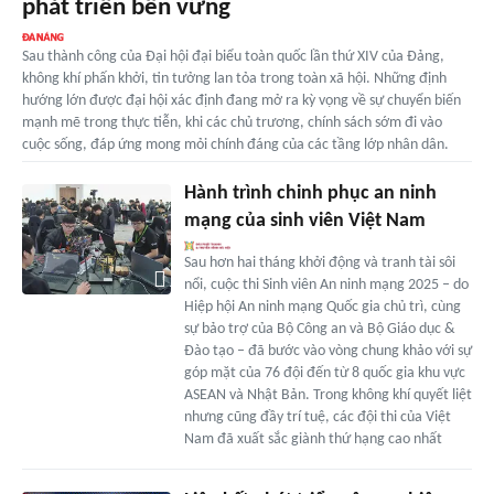
phát triển bền vững
Sau thành công của Đại hội đại biểu toàn quốc lần thứ XIV của Đảng,
không khí phấn khởi, tin tưởng lan tỏa trong toàn xã hội. Những định
hướng lớn được đại hội xác định đang mở ra kỳ vọng về sự chuyển biến
mạnh mẽ trong thực tiễn, khi các chủ trương, chính sách sớm đi vào
cuộc sống, đáp ứng mong mỏi chính đáng của các tầng lớp nhân dân.
Hành trình chinh phục an ninh
mạng của sinh viên Việt Nam
Sau hơn hai tháng khởi động và tranh tài sôi
nổi, cuộc thi Sinh viên An ninh mạng 2025 – do
Hiệp hội An ninh mạng Quốc gia chủ trì, cùng
sự bảo trợ của Bộ Công an và Bộ Giáo dục &
Đào tạo – đã bước vào vòng chung khảo với sự
góp mặt của 76 đội đến từ 8 quốc gia khu vực
ASEAN và Nhật Bản. Trong không khí quyết liệt
nhưng cũng đầy trí tuệ, các đội thi của Việt
Nam đã xuất sắc giành thứ hạng cao nhất