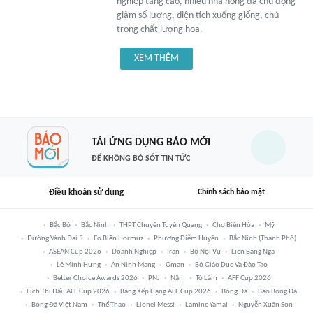
nghiệp tăng cao, nhiều nhà nông đã chủ động
giảm số lượng, diện tích xuống giống, chú
trọng chất lượng hoa.
XEM THÊM
TẢI ỨNG DỤNG BÁO MỚI
ĐỂ KHÔNG BỎ SÓT TIN TỨC
Điều khoản sử dụng
Chính sách bảo mật
Bắc Bộ
Bắc Ninh
THPT Chuyên Tuyên Quang
Chợ Biên Hòa
Mỹ
Đường Vành Đai 5
Eo Biển Hormuz
Phương Diễm Huyền
Bắc Ninh (thành Phố)
ASEAN Cup 2026
Doanh Nghiệp
Iran
Bộ Nội Vụ
Liên Bang Nga
Lê Minh Hưng
An Ninh Mạng
Oman
Bộ Giáo Dục Và Đào Tạo
Better Choice Awards 2026
PNJ
Năm
Tô Lâm
AFF Cup 2026
Lịch Thi Đấu AFF Cup 2026
Bảng Xếp Hạng AFF Cup 2026
Bóng Đá
Báo Bóng Đá
Bóng Đá Việt Nam
Thể Thao
Lionel Messi
Lamine Yamal
Nguyễn Xuân Son