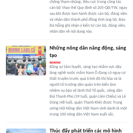
chống tham nhũng, tiêu cực trong công tác
cán bộ' thay thế Quy định số 205-QĐ/TW, ngay
sau khi được ban hành được cán bộ, đảng viên
và nhân dân thành phố đồng tình ủng hộ. Báo
Đà Nẵng ghi nhận ý kiến từ cán bộ, đảng viên,
nhân dân về nội dung này.
Những nông dân năng động, sáng
tạo
Bằng sự tâm huyết, sáng tạo nhằm vực dậy
làng nghề nước mắm Nam Ô đang có nguy cơ
thất truyền trước quá trình đô thị hóa và là
người tổ trưởng dân quân trên biển làm
nhiệm vụ bảo vệ lãnh thổ Tổ quốc, nông dân
Bùi Thanh Phú (39 tuổi, quận Liên Chiểu) và Lê
Dũng (48 tuổi, quận Thanh Khê) được Trung
ương Hội Nông dân Việt Nam vinh danh là một
trong 100 nông dân Việt Nam xuất sắc.
Thúc đẩy phát triển các mô hình