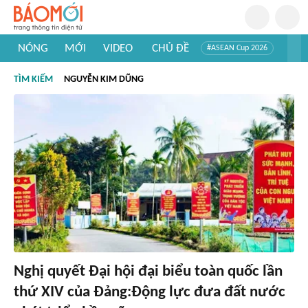
NÓNG
MỚI
VIDEO
CHỦ ĐỀ
#ASEAN Cup 2026
#Trí tuệ nhân tạo
#Mỹ - Iran
#Khám phá Việt Nam
TÌM KIẾM
NGUYỄN KIM DŨNG
#Khám phá thế giới
Nghị quyết Đại hội đại biểu toàn quốc lần
thứ XIV của Đảng:Động lực đưa đất nước