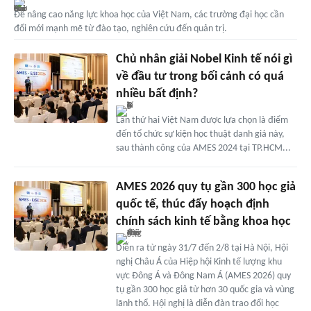
Để nâng cao năng lực khoa học của Việt Nam, các trường đại học cần
đổi mới mạnh mẽ từ đào tạo, nghiên cứu đến quản trị.
Chủ nhân giải Nobel Kinh tế nói gì
về đầu tư trong bối cảnh có quá
nhiều bất định?
Lần thứ hai Việt Nam được lựa chọn là điểm
đến tổ chức sự kiện học thuật danh giá này,
sau thành công của AMES 2024 tại TP.HCM...
AMES 2026 quy tụ gần 300 học giả
quốc tế, thúc đẩy hoạch định
chính sách kinh tế bằng khoa học
Diễn ra từ ngày 31/7 đến 2/8 tại Hà Nội, Hội
nghị Châu Á của Hiệp hội Kinh tế lượng khu
vực Đông Á và Đông Nam Á (AMES 2026) quy
tụ gần 300 học giả từ hơn 30 quốc gia và vùng
lãnh thổ. Hội nghị là diễn đàn trao đổi học