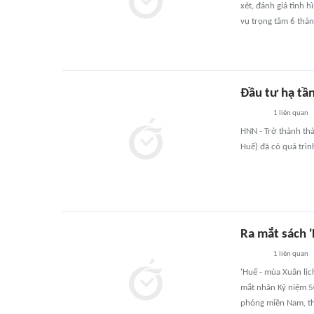
xét, đánh giá tình 
vụ trọng tâm 6 thá
Đầu tư hạ tần
1
liên quan
HNN - Trở thành th
Huế) đã có quá trìn
Ra mắt sách '
1
liên quan
'Huế - mùa Xuân lị
mắt nhân Kỷ niệm 50
phóng miền Nam, th