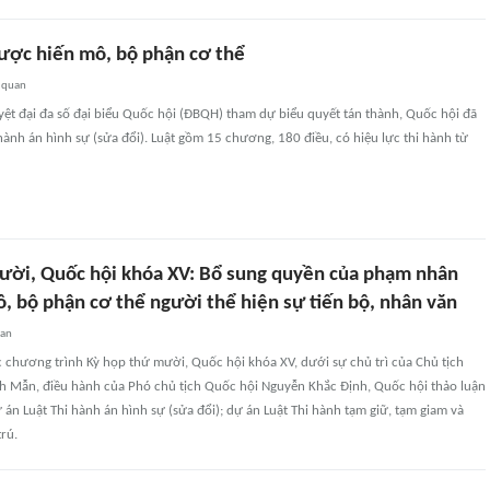
ợc hiến mô, bộ phận cơ thể
 quan
yệt đại đa số đại biểu Quốc hội (ĐBQH) tham dự biểu quyết tán thành, Quốc hội đã
hành án hình sự (sửa đổi). Luật gồm 15 chương, 180 điều, có hiệu lực thi hành từ
ười, Quốc hội khóa XV: Bổ sung quyền của phạm nhân
, bộ phận cơ thể người thể hiện sự tiến bộ, nhân văn
uan
c chương trình Kỳ họp thứ mười, Quốc hội khóa XV, dưới sự chủ trì của Chủ tịch
h Mẫn, điều hành của Phó chủ tịch Quốc hội Nguyễn Khắc Định, Quốc hội thảo luận
ự án Luật Thi hành án hình sự (sửa đổi); dự án Luật Thi hành tạm giữ, tạm giam và
trú.