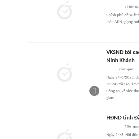
17
liên qu
Chính phủ đề xuất 
mắt, ADN, giọng nói
VKSND tối cao
Ninh Khánh
2
liên quan
Ngày 24/6/2025, đo
VKSND tối cao làm t
Công an, về việc th
giam.
HĐND tỉnh Đắ
7
liên qua
Ngày 24/6, Hội đồn