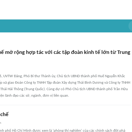
ế mở rộng hợp tác với các tập đoàn kinh tế lớn từ Trung
6, UVTW Đảng, Phó Bí thư Thành ủy, Chủ tịch UBND thành phố Huế Nguyễn Khắc
tiếp xã giao Đoàn Công ty TNHH Tập đoàn Xây dựng Thái Bình Dương và Công ty TNHH
hái Hải Thông (Trung Quốc). Cùng dự có Phó Chủ tịch UBND thành phố Trần Hữu
iện lãnh đạo các sở, ngành, đơn vị liên quan.
 chế
n
nh phố Hồ Chí Minh được xem là 'phòng thí nghiệm' của các chính sách đột phá