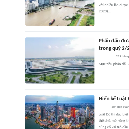
với nhiều lần được 
2023)...
Phấn đấu đưa
trong quý 2/
219
liên 
Mục tiêu phấn đấu 
Hiến kế Luật 
384
liên qua
Luật Đô thị đặc biệ
thể chế, mở rộng kh
củng cố vai trò đầu 