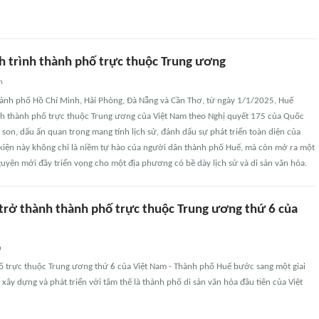
h trình thành phố trực thuộc Trung ương
n
hành phố Hồ Chí Minh, Hải Phòng, Đà Nẵng và Cần Thơ, từ ngày 1/1/2025, Huế
nh thành phố trực thuộc Trung ương của Việt Nam theo Nghị quyết 175 của Quốc
 son, dấu ấn quan trọng mang tính lịch sử, đánh dấu sự phát triển toàn diện của
 kiện này không chỉ là niềm tự hào của người dân thành phố Huế, mà còn mở ra một
guyên mới đầy triển vọng cho một địa phương có bề dày lịch sử và di sản văn hóa.
trở thành thành phố trực thuộc Trung ương thứ 6 của
n
ố trực thuộc Trung ương thứ 6 của Việt Nam - Thành phố Huế bước sang một giai
 xây dựng và phát triển với tâm thế là thành phố di sản văn hóa đầu tiên của Việt