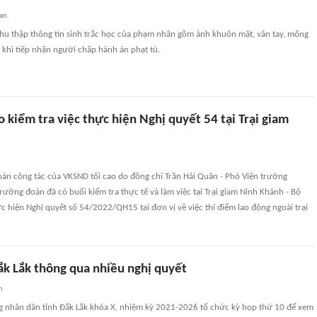
an
thu thập thông tin sinh trắc học của phạm nhân gồm ảnh khuôn mặt, vân tay, mống
 khi tiếp nhận người chấp hành án phạt tù.
 kiểm tra việc thực hiện Nghị quyết 54 tại Trại giam
àn công tác của VKSND tối cao do đồng chí Trần Hải Quân - Phó Viện trưởng
rưởng đoàn đã có buổi kiểm tra thực tế và làm việc tại Trại giam Ninh Khánh - Bộ
ực hiện Nghị quyết số 54/2022/QH15 tại đơn vị về việc thí điểm lao động ngoài trại
k Lắk thông qua nhiều nghị quyết
n
g nhân dân tỉnh Đắk Lắk khóa X, nhiệm kỳ 2021-2026 tổ chức kỳ họp thứ 10 để xem