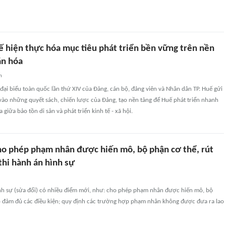
ế hiện thực hóa mục tiêu phát triển bền vững trên nền
ăn hóa
n
đại biểu toàn quốc lần thứ XIV của Đảng, cán bộ, đảng viên và Nhân dân TP. Huế gửi
vào những quyết sách, chiến lược của Đảng, tạo nền tảng để Huế phát triển nhanh
 giữa bảo tồn di sản và phát triển kinh tế - xã hội.
ho phép phạm nhân được hiến mô, bộ phận cơ thể, rút
thi hành án hình sự
ình sự (sửa đổi) có nhiều điểm mới, như: cho phép phạm nhân được hiến mô, bộ
o đảm đủ các điều kiện; quy định các trường hợp phạm nhân không được đưa ra lao