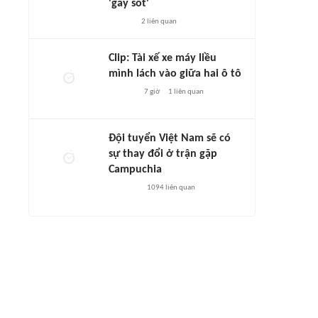
'gây sốt'
2
liên quan
Clip: Tài xế xe máy liều
mình lách vào giữa hai ô tô
7 giờ
1
liên quan
Đội tuyển Việt Nam sẽ có
sự thay đổi ở trận gặp
Campuchia
1094
liên quan