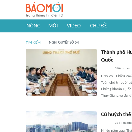
NÓNG
MỚI
VIDEO
CHỦ ĐỀ
TÌM KIẾM
NGHỊ QUYẾT SỐ 54
Thành phố Hu
Quốc
3
liên quan
HNN.VN - Chiều 24/
Toàn chủ trì buổi 
Chứng khoán Quốc T
Thùy Giang và đại d
Cú huých thể
384
liên qua
Nhiều năm qua, Thà