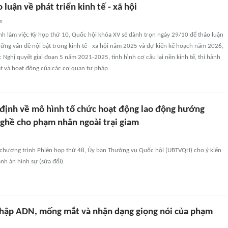
 luận về phát triển kinh tế - xã hội
an
nh làm việc Kỳ họp thứ 10, Quốc hội khóa XV sẽ dành trọn ngày 29/10 để thảo luận
hững vấn đề nội bật trong kinh tế - xã hội năm 2025 và dự kiến kế hoạch năm 2026,
c Nghị quyết giai đoạn 5 năm 2021-2025, tình hình cơ cấu lại nền kinh tế, thi hành
t và hoạt động của các cơ quan tư pháp.
 định về mô hình tổ chức hoạt động lao động hướng
nghề cho phạm nhân ngoài trại giam
c chương trình Phiên họp thứ 48, Ủy ban Thường vụ Quốc hội (UBTVQH) cho ý kiến
ành án hình sự (sửa đổi).
thập ADN, mống mắt và nhận dạng giọng nói của phạm