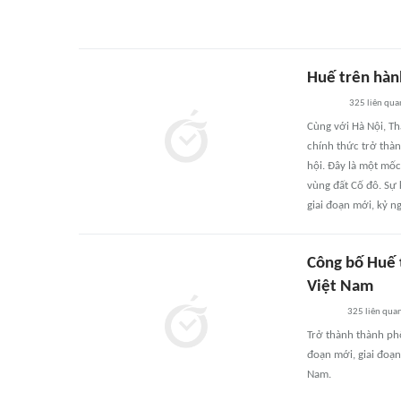
Huế trên hàn
325
liên qua
Cùng với Hà Nội, T
chính thức trở thà
hội. Đây là một mốc
vùng đất Cố đô. Sự
giai đoạn mới, kỷ n
Công bố Huế 
Việt Nam
325
liên qua
Trở thành thành ph
đoạn mới, giai đoạn
Nam.