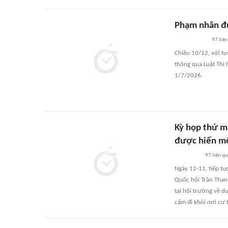
Phạm nhân đư
97
liên
Chiều 10/12, với tu
thông qua Luật Thi 
1/7/2026.
Kỳ họp thứ m
được hiến mô
97
liên q
Ngày 12-11, tiếp tụ
Quốc hội Trần Than
tại hội trường về d
cấm đi khỏi nơi cư 