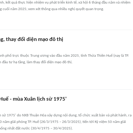
hình, kết quả thực hiện nhiệm vụ phát triển kinh tế, xã hội 6 tháng đầu năm và nhiệm
ng cuối năm 2025; xem xét thông qua nhiều nghị quyết quan trọng.
g, thay đổi diện mạo đô thị
ành phố trực thuộc Trung ương vào đầu năm 2025, tỉnh Thừa Thiên Huế (nay là TP.
h đầu tư hạ tầng, làm thay đổi diện mạo đô thị.
Huế - mùa Xuân lịch sử 1975'
ch sử 1975' do NXB Thuận Hóa xây dựng nội dung, tổ chức xuất bản và phát hành, ra
 năm giải phóng TP. Huế (26/3/1975 – 26/3/2025), tiến tới Kỷ niệm 50 năm giải
ống nhất đất nước (30/4/1975 – 30/4/2025).