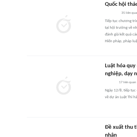
Quốc hội thảo
35
liên qu
Tiếp tục chương trì
tại hội trường về n
đánh giá kết quả cá
Hiến pháp, pháp luậ
Luật hóa quy
nghiệp, dạy 
17
liên quan
Ngày 12/8, tiếp tụ
về dự án Luật Thi h
Đề xuất thu 
nhân