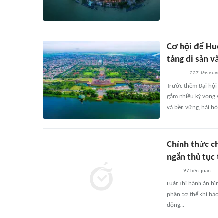
Cơ hội để Hu
tảng di sản v
237
liên qua
Trước thềm Đại hội 
gắm nhiều kỳ vọng 
và bền vững, hài hòa
Chính thức c
ngắn thủ tục 
97
liên quan
Luật Thi hành án h
phận cơ thể khi bả
động…