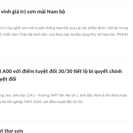
 vinh giá trị sơn mài Nam bộ
á trị của nghề sơn mài truyền thống Nam bộ qua các tác phẩm được chế tác trong
, triển lãm 'Châu tất bình dân' vừa khai mạc tại Bảo tàng Phụ nữ Nam bộ, TPHCM.
 A00 với điểm tuyệt đối 30/30 tiết lộ bí quyết chinh
yệt đối
, học sinh lớp 12A1 - Trường THPT Tân Yên số 1, tỉnh Bắc Ninh là thủ khoa toàn
ỳ thi tốt nghiệp THPT 2026, với điểm tuyệt đối 30/30.
i thợ sơn