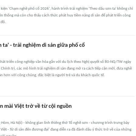
kiện 'Chạm nghề phố cổ 2026', hành trình trải nghiệm 'Theo dấu sơn ta' không chỉ
uyền thống mà còn cho thấy cách thức phát huy tiềm năng di sản để phát triển công
 đô.
 ta' - trải nghiệm di sản giữa phố cổ
hát triển công nghiệp văn hóa gắn với du lịch theo Nghị quyết số 80-NQ/TW ngày
hính trị, các mô hình trải nghiệm di sản đang mở ra cách tiếp cận mới, đưa nghề
n hơn với công chúng, đặc biệt là người trẻ và du khách quốc tế.
n mài Việt trở về từ cội nguồn
g Hòm, Hà Nội) - không gian linh thiêng thờ Tổ nghề sơn - chương trình trưng bày
Việt - Từ di sản đến đương đại' đang diễn ra đã đánh dấu ý thức trở về của những