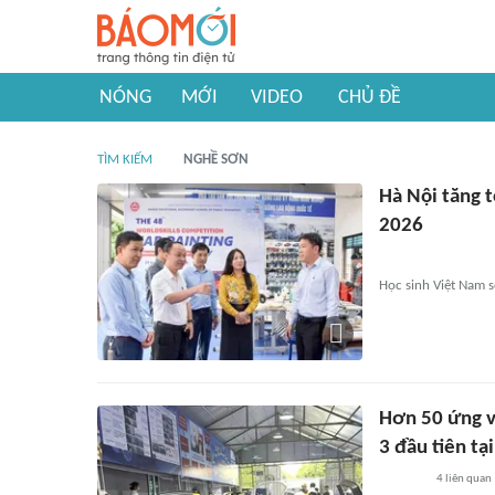
NÓNG
MỚI
VIDEO
CHỦ ĐỀ
TÌM KIẾM
NGHỀ SƠN
Hà Nội tăng t
2026
Học sinh Việt Nam s
Hơn 50 ứng v
3 đầu tiên tạ
4
liên quan