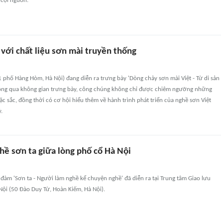
 cội nguồn.
với chất liệu sơn mài truyền thống
11 phố Hàng Hòm, Hà Nội) đang diễn ra trưng bày 'Dòng chảy sơn mài Việt - Từ di sản
ông qua không gian trưng bày, công chúng không chỉ được chiêm ngưỡng những
c sắc, đồng thời có cơ hội hiểu thêm về hành trình phát triển của nghề sơn Việt
.
hề sơn ta giữa lòng phố cổ Hà Nội
 đàm 'Sơn ta - Người làm nghề kể chuyện nghề' đã diễn ra tại Trung tâm Giao lưu
Nội (50 Đào Duy Từ, Hoàn Kiếm, Hà Nội).