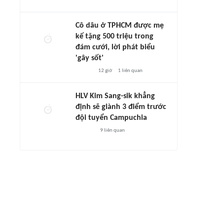
Cô dâu ở TPHCM được mẹ
kế tặng 500 triệu trong
đám cưới, lời phát biểu
'gây sốt'
12 giờ
1
liên quan
HLV Kim Sang-sik khẳng
định sẽ giành 3 điểm trước
đội tuyển Campuchia
9
liên quan