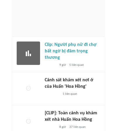
Clip: Người phụ nữ đi chợ
bất ngờ bị đâm trọng
thương
9 giờ
5
liên quan
Cảnh sát khám xét nơi ở
của Huấn 'Hoa Hồng'
1
liên quan
[CLIP]: Toàn cảnh vụ khám
xét nhà Huấn Hoa Hồng
8 giờ
37
liên quan