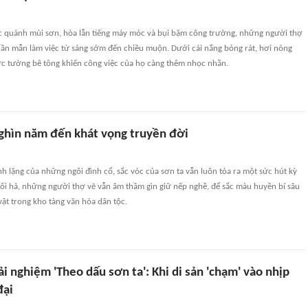
c quánh mùi sơn, hòa lẫn tiếng máy móc và bụi bặm công trường, những người thợ
cần mẫn làm việc từ sáng sớm đến chiều muộn. Dưới cái nắng bỏng rát, hơi nóng
ức tường bê tông khiến công việc của họ càng thêm nhọc nhằn.
nghìn năm đến khát vọng truyền đời
nh lặng của những ngôi đình cổ, sắc vóc của sơn ta vẫn luôn tỏa ra một sức hút kỳ
hối hả, những người thợ vẽ vẫn âm thầm gìn giữ nếp nghề, để sắc màu huyền bí sâu
vật trong kho tàng văn hóa dân tộc.
ải nghiệm 'Theo dấu sơn ta': Khi di sản 'chạm' vào nhịp
đại