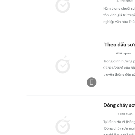
17
liên quan
Nằm trong chuỗi sự 
tôn vinh giá trị tr
nghiệp văn hóa Thủ
'Theo dấu sơn
4
liên quan
Trong định hướng p
07/01/2026 của Bộ C
truyền thống đến gầ
Dòng chảy sơ
4
liên quan
Tại đình Hà Vĩ (Hàn
'Dòng chảy sơn mài 