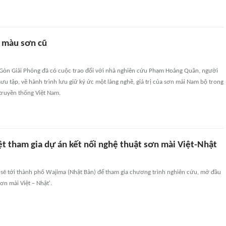
 màu sơn cũ
 Gòn Giải Phóng đã có cuộc trao đổi với nhà nghiên cứu Phạm Hoàng Quân, người
ưu tập, về hành trình lưu giữ ký ức một làng nghề, giá trị của sơn mài Nam bộ trong
truyền thống Việt Nam.
ệt tham gia dự án kết nối nghệ thuật sơn mài Việt-Nhật
m sẽ tới thành phố Wajima (Nhật Bản) để tham gia chương trình nghiên cứu, mở đầu
n mài Việt – Nhật'.