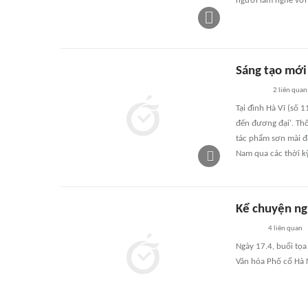
người làm nghề với
Sáng tạo mới 
2
liên quan
Tại đình Hà Vĩ (số 
đến đương đại'. Th
tác phẩm sơn mài đặ
Nam qua các thời kỳ
Kể chuyện ng
4
liên quan
Ngày 17.4, buổi tọa
Văn hóa Phố cổ Hà 