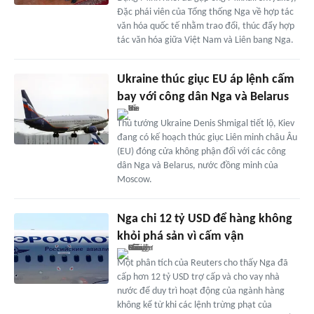
Đặc phái viên của Tổng thống Nga về hợp tác
văn hóa quốc tế nhằm trao đổi, thúc đẩy hợp
tác văn hóa giữa Việt Nam và Liên bang Nga.
Ukraine thúc giục EU áp lệnh cấm
bay với công dân Nga và Belarus
Thủ tướng Ukraine Denis Shmigal tiết lộ, Kiev
đang có kế hoạch thúc giục Liên minh châu Âu
(EU) đóng cửa không phận đối với các công
dân Nga và Belarus, nước đồng minh của
Moscow.
Nga chi 12 tỷ USD để hàng không
khỏi phá sản vì cấm vận
Một phân tích của Reuters cho thấy Nga đã
cấp hơn 12 tỷ USD trợ cấp và cho vay nhà
nước để duy trì hoạt động của ngành hàng
không kể từ khi các lệnh trừng phạt của