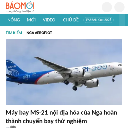
NÓNG
MỚI
VIDEO
CHỦ ĐỀ
#ASEAN Cup 2026
#Trí tuệ nhân tạo
#Mỹ - Iran
#Khám phá Việt Nam
TÌM KIẾM
NGA AEROFLOT
#Khám phá thế giới
Máy bay MS-21 nội địa hóa của Nga hoàn
thành chuyến bay thử nghiệm