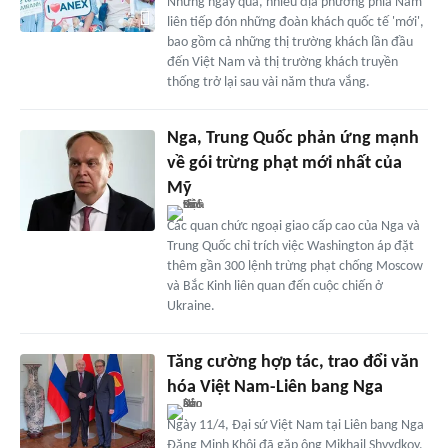
Những ngày qua, nhiều địa phương phía Nam
liên tiếp đón những đoàn khách quốc tế 'mới',
bao gồm cả những thị trường khách lần đầu
đến Việt Nam và thị trường khách truyền
thống trở lại sau vài năm thưa vắng.
Nga, Trung Quốc phản ứng mạnh
về gói trừng phạt mới nhất của
Mỹ
Các quan chức ngoại giao cấp cao của Nga và
Trung Quốc chỉ trích việc Washington áp đặt
thêm gần 300 lệnh trừng phạt chống Moscow
và Bắc Kinh liên quan đến cuộc chiến ở
Ukraine.
Tăng cường hợp tác, trao đổi văn
hóa Việt Nam-Liên bang Nga
Ngày 11/4, Đại sứ Việt Nam tại Liên bang Nga
Đặng Minh Khôi đã gặp ông Mikhail Shvydkoy,