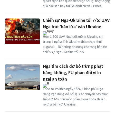
quyết định liên quan đến việc nối lại hoạt động
của các sân bay tại Gelendzhik và Crimea.
Chiến sự Nga-Ukraine tối 7/5: UAV
Nga trút 'bão lửa' vào Ukraine
Hơn 1.300 UAV Nga dội xuống Ukraine chỉ
trong 1 ngày; lính Ukraine tháo chạy khỏi
Lugansk... là những tin nóng có trong bản tin
chiến sự Nga-Ukraine tối 7/5.
Nga tìm cách dỡ bỏ trừng phạt
hàng không, EU phản đối vì lo
ngại an toàn
Theo tờ Politico ngày 18/4, Chính phủ Nga
đang vận động để nối lại các chuyến bay trực
tiếp tới Mỹ như một phần trong thỏa thuận
ngừng bắn với Ukraine.