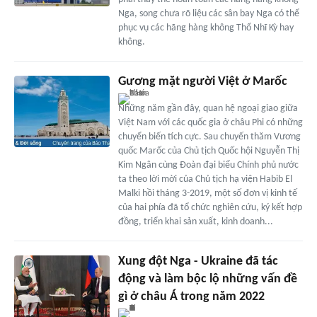
Nga, song chưa rõ liệu các sân bay Nga có thể
phục vụ các hãng hàng không Thổ Nhĩ Kỳ hay
không.
Gương mặt người Việt ở Marốc
Những năm gần đây, quan hệ ngoại giao giữa
Việt Nam với các quốc gia ở châu Phi có những
chuyển biến tích cực. Sau chuyến thăm Vương
quốc Marốc của Chủ tịch Quốc hội Nguyễn Thị
Kim Ngân cùng Đoàn đại biểu Chính phủ nước
ta theo lời mời của Chủ tịch hạ viện Habib El
Malki hồi tháng 3-2019, một số đơn vị kinh tế
của hai phía đã tổ chức nghiên cứu, ký kết hợp
đồng, triển khai sản xuất, kinh doanh...
Xung đột Nga - Ukraine đã tác
động và làm bộc lộ những vấn đề
gì ở châu Á trong năm 2022