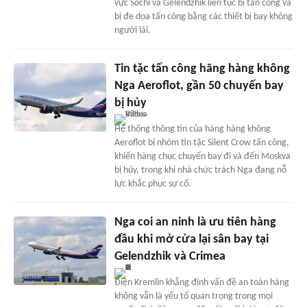
vực Sochi và Gelendzhik liên tục bị tấn công và
bị đe dọa tấn công bằng các thiết bị bay không
người lái.
Tin tặc tấn công hãng hàng không
Nga Aeroflot, gần 50 chuyến bay
bị hủy
Hệ thống thông tin của hàng hàng không
Aeroflot bị nhóm tin tặc Silent Crow tấn công,
khiến hàng chục chuyến bay đi và đến Moskva
bị hủy, trong khi nhà chức trách Nga đang nỗ
lực khắc phục sự cố.
Nga coi an ninh là ưu tiên hàng
đầu khi mở cửa lại sân bay tại
Gelendzhik và Crimea
Điện Kremlin khẳng định vấn đề an toàn hàng
không vẫn là yếu tố quan trọng trong mọi