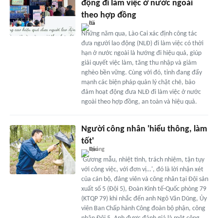
động đi làm việc ở nước ngoài
theo hợp đồng
Những năm qua, Lào Cai xác định công tác
đưa người lao động (NLĐ) đi làm việc có thời
hạn ở nước ngoài là hướng đi hiệu quả, giúp
giải quyết việc làm, tăng thu nhập và giảm
nghèo bền vững. Cùng với đó, tỉnh đang đẩy
mạnh các biện pháp quản lý chặt chẽ, bảo
đảm hoạt động đưa NLĐ đi làm việc ở nước
ngoài theo hợp đồng, an toàn và hiệu quả.
Người công nhân 'hiểu thông, làm
tốt'
'Gương mẫu, nhiệt tình, trách nhiệm, tận tụy
với công việc, với đơn vị…', đó là lời nhận xét
của cán bộ, đảng viên và công nhân tại Đội sản
xuất số 5 (Đội 5), Đoàn Kinh tế-Quốc phòng 79
(KTQP 79) khi nhắc đến anh Ngô Văn Dũng, Ủy
viên Ban Chấp hành Công đoàn bộ phận, công