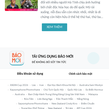
đối với nhiều người Hà Tĩnh chịu ảnh hưởng
bởi chất độc hóa học do đế quốc Mỹ rải
xuống, nỗi đau vẫn còn nhức nhối, nhất là di
chứng còn hiện hữu ở thế hệ thứ hai, thứ ba…
XEM THÊM
TẢI ỨNG DỤNG BÁO MỚI
ĐỂ KHÔNG BỎ SÓT TIN TỨC
Điều khoản sử dụng
Chính sách bảo mật
ASEAN Cup 2026
Lào
Iran
Đại Học Bách Khoa Hà Nội
Australia Sam Mostyn
Xaysomphone Phomvihane
Chủ Tịch Quốc Hội
Quốc Hội Lào
Eo Biển Hormuz
Australia
Ban Chấp Hành Trung Ương Đảng Cộng Sản Việt Nam
Malaysia
Rửa Tiền
Liên Bang Nga
Trần Thanh Mẫn
Nắng Nóng
Saysomphone Phomvihane
New Zealand Cindy Kiro
Điểm Chuẩn
Trung Học Phổ Thông
New Zealand
Tô Lâm
AFF Cup 2026