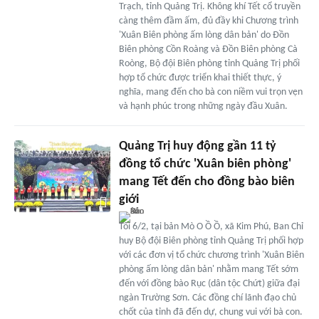
Trạch, tỉnh Quảng Trị. Không khí Tết cổ truyền
càng thêm đầm ấm, đủ đầy khi Chương trình
'Xuân Biên phòng ấm lòng dân bản' do Đồn
Biên phòng Cồn Roàng và Đồn Biên phòng Cà
Roòng, Bộ đội Biên phòng tỉnh Quảng Trị phối
hợp tổ chức được triển khai thiết thực, ý
nghĩa, mang đến cho bà con niềm vui trọn vẹn
và hạnh phúc trong những ngày đầu Xuân.
Quảng Trị huy động gần 11 tỷ
đồng tổ chức 'Xuân biên phòng'
mang Tết đến cho đồng bào biên
giới
Tối 6/2, tại bản Mò O Ồ Ồ, xã Kim Phú, Ban Chỉ
huy Bộ đội Biên phòng tỉnh Quảng Trị phối hợp
với các đơn vị tổ chức chương trình 'Xuân Biên
phòng ấm lòng dân bản' nhằm mang Tết sớm
đến với đồng bào Rục (dân tộc Chứt) giữa đại
ngàn Trường Sơn. Các đồng chí lãnh đạo chủ
chốt của tỉnh đã đến dự, chung vui với bà con.