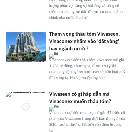
hình, sáng kiến riêng nhằm nâng cao chất
lượng phục vụ, tăng sự hài lòng và củng cố
niềm tin của người dân đối với cơ quan hành
chính nhà nước ở cơ sở.
Tham vọng thâu tóm Viwaseen,
Vinaconex nhắm vào 'đất vàng'
hay ngành nước?
Vinaconex dự kiến thâu tóm Viwaseen với giá
1.231 tỷ đồng, thương vụ được chú ý khi
doanh nghiệp ngành nước này sở hữu loạt quỹ
đất vàng tại Hà Nội và Quảng Ninh.
Viwaseen có gì hấp dẫn mà
Vinaconex muốn thâu tóm?
Vinaconex dự kiến mua trọn lô gần 57 triệu cổ
phần của Viwaseen trong đợt bán đấu giá của
SCIC, tương đương 98,16% vốn điều lệ công
ty.