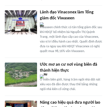
Lãnh đạo Vinaconex làm Tổng
giám đốc Viwaseen
Viwaseen chính thức có tân tổng giám đốc sau
khi HĐQT bổ nhiệm bà Nguyễn Thị Quỳnh
Trang, một lãnh đạo cấp cao của Vinaconex,
vào vị trí điều hành cao nhất. Quyết định được
đưa ra ngay sau khi HĐQT Vinaconex có nghị
quyết mua 98,16% vốn Viwaseen.
Ước mơ an cư nơi vùng biên đã
thành hiện thực
Ở miền biên giới, hàng trăm ngôi nhà dột nát
xiêu vẹo đã dần được thay thế bằng những
ngôi nhà kiên cố vững chãi.
Nâng cao hiệu quả đưa người lao