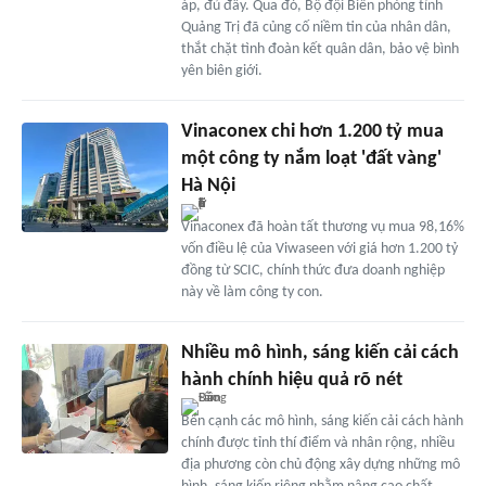
áp, đủ đầy. Qua đó, Bộ đội Biên phòng tỉnh
Quảng Trị đã củng cố niềm tin của nhân dân,
thắt chặt tình đoàn kết quân dân, bảo vệ bình
yên biên giới.
Vinaconex chi hơn 1.200 tỷ mua
một công ty nắm loạt 'đất vàng'
Hà Nội
Vinaconex đã hoàn tất thương vụ mua 98,16%
vốn điều lệ của Viwaseen với giá hơn 1.200 tỷ
đồng từ SCIC, chính thức đưa doanh nghiệp
này về làm công ty con.
Nhiều mô hình, sáng kiến cải cách
hành chính hiệu quả rõ nét
Bên cạnh các mô hình, sáng kiến cải cách hành
chính được tỉnh thí điểm và nhân rộng, nhiều
địa phương còn chủ động xây dựng những mô