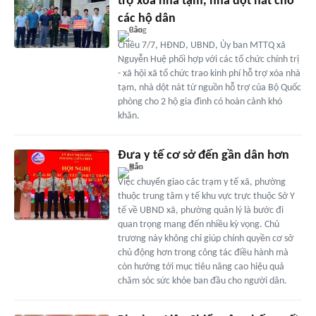
trợ xóa nhà tạm, nhà dột nát cho
các hộ dân
Chiều 7/7, HĐND, UBND, Ủy ban MTTQ xã
Nguyễn Huệ phối hợp với các tổ chức chính trị
- xã hội xã tổ chức trao kinh phí hỗ trợ xóa nhà
tạm, nhà dột nát từ nguồn hỗ trợ của Bộ Quốc
phòng cho 2 hộ gia đình có hoàn cảnh khó
khăn.
Đưa y tế cơ sở đến gần dân hơn
Việc chuyển giao các trạm y tế xã, phường
thuộc trung tâm y tế khu vực trực thuộc Sở Y
tế về UBND xã, phường quản lý là bước đi
quan trọng mang đến nhiều kỳ vọng. Chủ
trương này không chỉ giúp chính quyền cơ sở
chủ động hơn trong công tác điều hành mà
còn hướng tới mục tiêu nâng cao hiệu quả
chăm sóc sức khỏe ban đầu cho người dân.