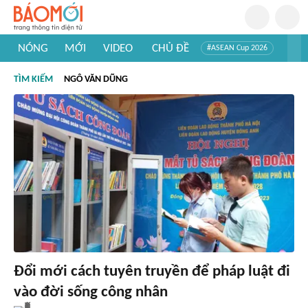
NÓNG
MỚI
VIDEO
CHỦ ĐỀ
#ASEAN Cup 2026
#Trí tuệ nhân tạo
#Mỹ - Iran
#Khám phá Việt Nam
TÌM KIẾM
NGÔ VĂN DŨNG
#Khám phá thế giới
Đổi mới cách tuyên truyền để pháp luật đi
vào đời sống công nhân