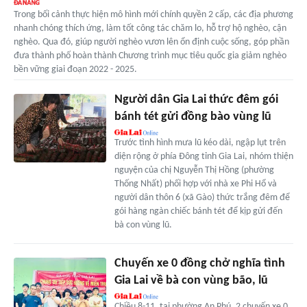
Trong bối cảnh thực hiện mô hình mới chính quyền 2 cấp, các địa phương
nhanh chóng thích ứng, làm tốt công tác chăm lo, hỗ trợ hộ nghèo, cận
nghèo. Qua đó, giúp người nghèo vươn lên ổn định cuộc sống, góp phần
đưa thành phố hoàn thành Chương trình mục tiêu quốc gia giảm nghèo
bền vững giai đoạn 2022 - 2025.
Người dân Gia Lai thức đêm gói
bánh tét gửi đồng bào vùng lũ
Trước tình hình mưa lũ kéo dài, ngập lụt trên
diện rộng ở phía Đông tỉnh Gia Lai, nhóm thiện
nguyện của chị Nguyễn Thị Hồng (phường
Thống Nhất) phối hợp với nhà xe Phi Hổ và
người dân thôn 6 (xã Gào) thức trắng đêm để
gói hàng ngàn chiếc bánh tét để kịp gửi đến
bà con vùng lũ.
Chuyến xe 0 đồng chở nghĩa tình
Gia Lai về bà con vùng bão, lũ
Chiều 8-11, tại phường An Phú, 2 chuyến xe 0