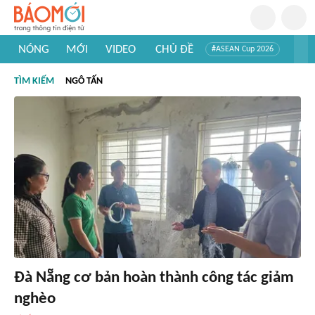
NÓNG
MỚI
VIDEO
CHỦ ĐỀ
#ASEAN Cup 2026
#Trí tuệ nhân tạo
#Mỹ - Iran
#Khám phá Việt Nam
TÌM KIẾM
NGÔ TẤN
#Khám phá thế giới
Đà Nẵng cơ bản hoàn thành công tác giảm
nghèo