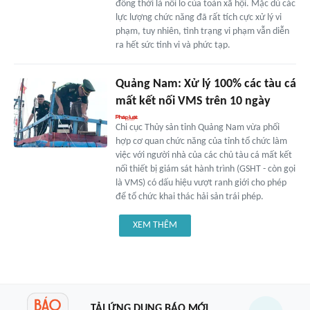
đồng thời là nỗi lo của toàn xã hội. Mặc dù các
lực lượng chức năng đã rất tích cực xử lý vi
phạm, tuy nhiên, tình trạng vi phạm vẫn diễn
ra hết sức tinh vi và phức tạp.
Quảng Nam: Xử lý 100% các tàu cá
mất kết nối VMS trên 10 ngày
Chi cục Thủy sản tỉnh Quảng Nam vừa phối
hợp cơ quan chức năng của tỉnh tổ chức làm
việc với người nhà của các chủ tàu cá mất kết
nối thiết bị giám sát hành trình (GSHT - còn gọi
là VMS) có dấu hiệu vượt ranh giới cho phép
để tổ chức khai thác hải sản trái phép.
XEM THÊM
TẢI ỨNG DỤNG BÁO MỚI