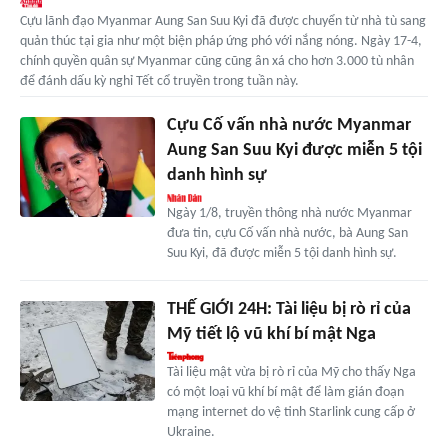
Cựu lãnh đạo Myanmar Aung San Suu Kyi đã được chuyển từ nhà tù sang
quản thúc tại gia như một biện pháp ứng phó với nắng nóng. Ngày 17-4,
chính quyền quân sự Myanmar cũng cũng ân xá cho hơn 3.000 tù nhân
để đánh dấu kỳ nghỉ Tết cổ truyền trong tuần này.
Cựu Cố vấn nhà nước Myanmar
Aung San Suu Kyi được miễn 5 tội
danh hình sự
Ngày 1/8, truyền thông nhà nước Myanmar
đưa tin, cựu Cố vấn nhà nước, bà Aung San
Suu Kyi, đã được miễn 5 tội danh hình sự.
THẾ GIỚI 24H: Tài liệu bị rò rỉ của
Mỹ tiết lộ vũ khí bí mật Nga
Tài liệu mật vừa bị rò rỉ của Mỹ cho thấy Nga
có một loại vũ khí bí mật để làm gián đoạn
mạng internet do vệ tinh Starlink cung cấp ở
Ukraine.