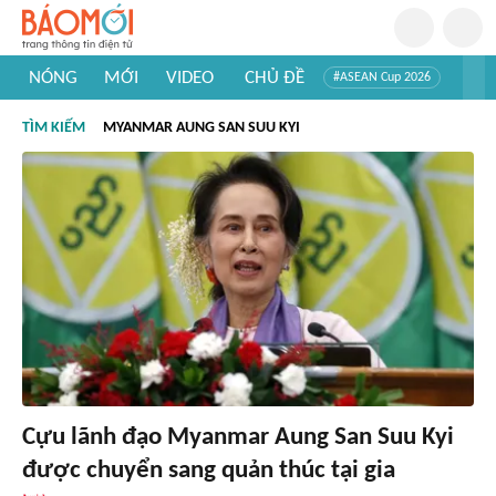
NÓNG
MỚI
VIDEO
CHỦ ĐỀ
#ASEAN Cup 2026
#Trí tuệ nhân tạo
#Mỹ - Iran
#Khám phá Việt Nam
TÌM KIẾM
MYANMAR AUNG SAN SUU KYI
#Khám phá thế giới
Cựu lãnh đạo Myanmar Aung San Suu Kyi
được chuyển sang quản thúc tại gia