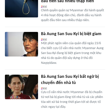
đầu tiên sau nhiều thập niên
Chính quyền quân sự Myanmar đã hành quyết
4 nhà hoạt động dân chủ, đánh dấu vụ hành
quyết đầu tiên sau nhiều thập niên.
Bà Aung San Suu Kyi bị biệt giam
Một phát ngôn viên của quân đội ngày 23/6
cho biết cựu Cố vấn nhà nước Myanmar Aung
San Suu Kyi đang bị biệt giam trong một khu
nhà tù do quân đội xây dựng ở thủ đô
Naypyidaw.
Bà Aung San Suu Kyi bất ngờ bị
chuyển đến nhà tù
Cựu cố vấn nhà nước Myanmar đã bị chuyển
từ nơi bà bị giam lỏng tới nhà tù và các phiên
tòa xét xử bà trong thời gian tới sẽ được tổ
chức ngay tại đây.