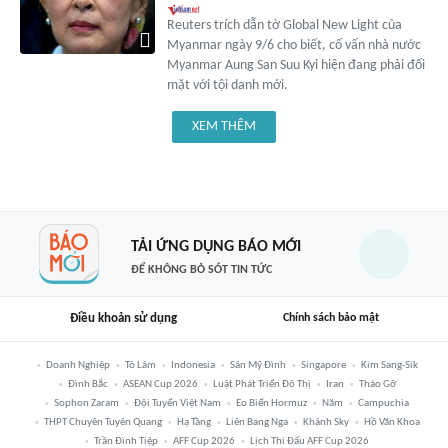
Reuters trích dẫn tờ Global New Light của
Myanmar ngày 9/6 cho biết, cố vấn nhà nước
Myanmar Aung San Suu Kyi hiện đang phải đối
mặt với tội danh mới.
XEM THÊM
TẢI ỨNG DỤNG BÁO MỚI
ĐỂ KHÔNG BỎ SÓT TIN TỨC
Điều khoản sử dụng
Chính sách bảo mật
Doanh Nghiệp
Tô Lâm
Indonesia
Sân Mỹ Đình
Singapore
Kim Sang-Sik
Đình Bắc
ASEAN Cup 2026
Luật Phát Triển Đô Thị
Iran
Tháo Gỡ
Sophon Zaram
Đội Tuyển Việt Nam
Eo Biển Hormuz
Năm
Campuchia
THPT Chuyên Tuyên Quang
Hạ Tầng
Liên Bang Nga
Khánh Sky
Hồ Văn Khoa
Trần Đình Tiệp
AFF Cup 2026
Lịch Thi Đấu AFF Cup 2026