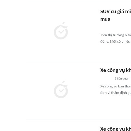
SUV cũ giá m
mua
Trên thị trường ô t
đồng. Một số chiếc 
Xe công vụ kh
2
liên quan
Xe công vụ bán than
đơn vị thẩm định gi
Xe công vụ kh