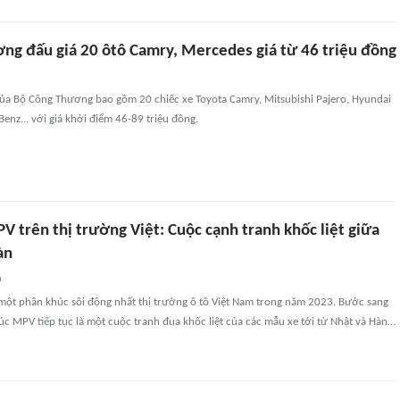
ng đấu giá 20 ôtô Camry, Mercedes giá từ 46 triệu đồng
 của Bộ Công Thương bao gồm 20 chiếc xe Toyota Camry, Mitsubishi Pajero, Hyundai
enz... với giá khởi điểm 46-89 triệu đồng.
 trên thị trường Việt: Cuộc cạnh tranh khốc liệt giữa
àn
n
một phân khúc sôi động nhất thị trường ô tô Việt Nam trong năm 2023. Bước sang
c MPV tiếp tục là một cuộc tranh đua khốc liệt của các mẫu xe tới từ Nhật và Hàn…