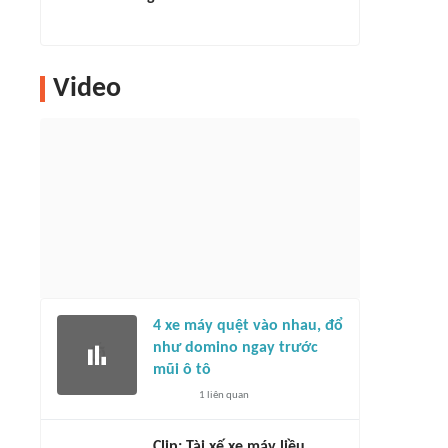
Video
4 xe máy quệt vào nhau, đổ
như domino ngay trước
mũi ô tô
1
liên quan
Clip: Tài xế xe máy liều