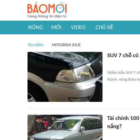
NÓNG
MỚI
VIDEO
CHỦ ĐỀ
TÌM KIẾM
MITSUBISHI JOLIE
SUV 7 chỗ cũ
Nhiều mẫu SUV 7 chỗ
thành, nông thôn ho
Tài chính 10
nắng?