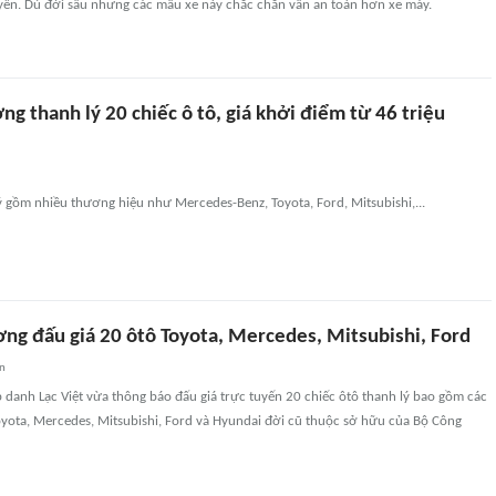
yển. Dù đời sâu nhưng các mẫu xe này chắc chắn vẫn an toàn hơn xe máy.
g thanh lý 20 chiếc ô tô, giá khởi điểm từ 46 triệu
lý gồm nhiều thương hiệu như Mercedes-Benz, Toyota, Ford, Mitsubishi,...
ng đấu giá 20 ôtô Toyota, Mercedes, Mitsubishi, Ford
an
 danh Lạc Việt vừa thông báo đấu giá trực tuyến 20 chiếc ôtô thanh lý bao gồm các
yota, Mercedes, Mitsubishi, Ford và Hyundai đời cũ thuộc sở hữu của Bộ Công