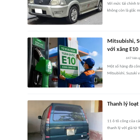
Với mức tài chính t
không còn là giấc m
Mitsubishi, 
với xăng E10
647
liên 
Một số hãng đã côn
Mitsubishi, Suzuki 
Thanh lý loạt
11 ô tô công của c
thanh lý với giá từ