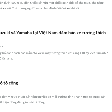
rên dưới 100 triệu đồng, việc sở hữu một chiếc xe 7 chỗ để che mưa, che nắng
ơ xa vời. Thế nhưng người mua phải đánh đổi đời xe khá sâu.
Suzuki và Yamaha tại Việt Nam đảm bảo xe tương thích
quan
g bố danh sách các mẫu ôtô và xe máy tương thích với xăng E10 tại Việt Nam như
và Yamaha.
 ô tô công
ác đơn vị trực thuộc Sở Nông nghiệp và Môi trường tỉnh Thanh Hóa sẽ được bán
 90 triệu đồng đến gần một tỷ đồng.