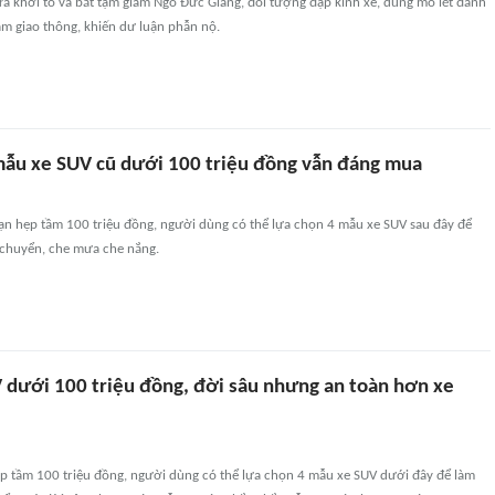
a khởi tố và bắt tạm giam Ngô Đức Giang, đối tượng đập kính xe, dùng mỏ lết đánh
ạm giao thông, khiến dư luận phẫn nộ.
ẫu xe SUV cũ dưới 100 triệu đồng vẫn đáng mua
hạn hẹp tầm 100 triệu đồng, người dùng có thể lựa chọn 4 mẫu xe SUV sau đây để
 chuyển, che mưa che nắng.
 dưới 100 triệu đồng, đời sâu nhưng an toàn hơn xe
ẹp tầm 100 triệu đồng, người dùng có thể lựa chọn 4 mẫu xe SUV dưới đây để làm