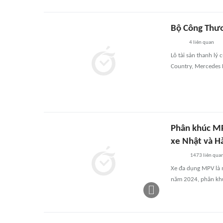
Bộ Công Thươ
4
liên quan
Lô tài sản thanh lý
Country, Mercedes B
Phân khúc MPV
xe Nhật và H
1473
liên qua
Xe đa dụng MPV là 
năm 2024, phân khú