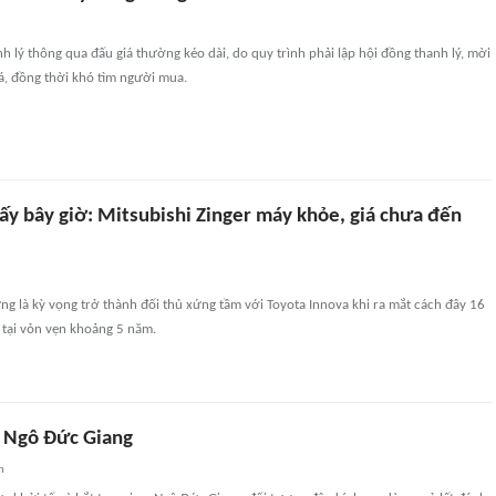
h lý thông qua đấu giá thường kéo dài, do quy trình phải lập hội đồng thanh lý, mời
á, đồng thời khó tìm người mua.
 ấy bây giờ: Mitsubishi Zinger máy khỏe, giá chưa đến
ừng là kỳ vọng trở thành đối thủ xứng tầm với Toyota Innova khi ra mắt cách đây 16
 tại vỏn vẹn khoảng 5 năm.
 Ngô Đức Giang
n