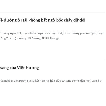
lề đường ở Hải Phòng bất ngờ bốc cháy dữ dội
út, sáng ngày 9/4, một ôtô bất ngờ bốc cháy dữ dội trên đường gom An Định, đoạn
ường Thành (phường Hải Dương, TP.Hải Phòng).
 sang của Việt Hương
a nghệ sĩ Việt Hương là sự kết hợp hài hòa giữa sự sang trọng, tiện nghi và giá trị