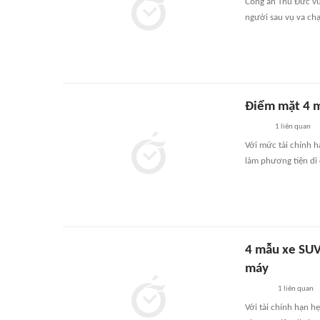
Công an Thủ Đức vừ
người sau vụ va ch
Điểm mặt 4 m
1
liên quan
Với mức tài chính 
làm phương tiện di
4 mẫu xe SUV
máy
1
liên quan
Với tài chính hạn h