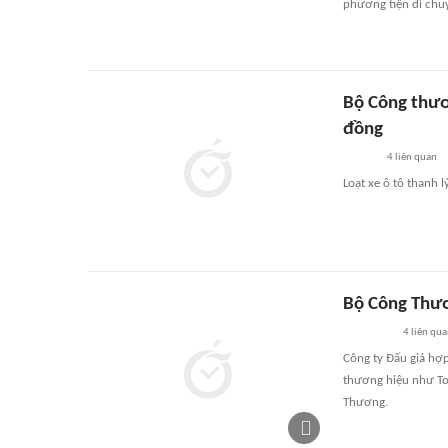
phương tiện di chu
Bộ Công thươn
đồng
4
liên quan
Loạt xe ô tô thanh 
Bộ Công Thươ
4
liên qu
Công ty Đấu giá hợp
thương hiệu như To
Thương.