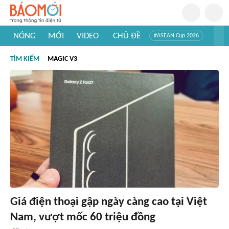
NÓNG
MỚI
VIDEO
CHỦ ĐỀ
#ASEAN Cup 2026
#Trí tuệ nhân tạo
#Mỹ - Iran
#Khám phá Việt Nam
TÌM KIẾM
MAGIC V3
#Khám phá thế giới
Giá điện thoại gập ngày càng cao tại Việt
Nam, vượt mốc 60 triệu đồng