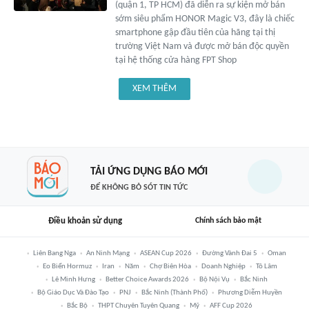
(quận 1, TP HCM) đã diễn ra sự kiện mở bán
sớm siêu phẩm HONOR Magic V3, đây là chiếc
smartphone gập đầu tiên của hãng tại thị
trường Việt Nam và được mở bán độc quyền
tại hệ thống cửa hàng FPT Shop
XEM THÊM
TẢI ỨNG DỤNG BÁO MỚI
ĐỂ KHÔNG BỎ SÓT TIN TỨC
Điều khoản sử dụng
Chính sách bảo mật
Liên Bang Nga
An Ninh Mạng
ASEAN Cup 2026
Đường Vành Đai 5
Oman
Eo Biển Hormuz
Iran
Năm
Chợ Biên Hòa
Doanh Nghiệp
Tô Lâm
Lê Minh Hưng
Better Choice Awards 2026
Bộ Nội Vụ
Bắc Ninh
Bộ Giáo Dục Và Đào Tạo
PNJ
Bắc Ninh (thành Phố)
Phương Diễm Huyền
Bắc Bộ
THPT Chuyên Tuyên Quang
Mỹ
AFF Cup 2026