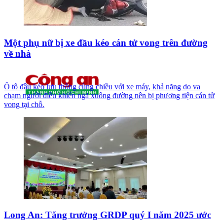
Một phụ nữ bị xe đầu kéo cán tử vong trên đường
về nhà
Ô tô đầu kéo lưu thông cùng chiều với xe máy, khả năng do va
chạm người điều khiển ngã xuống đường nên bị phương tiện cán tử
vong tại chỗ.
Long An: Tăng trưởng GRDP quý I năm 2025 ước