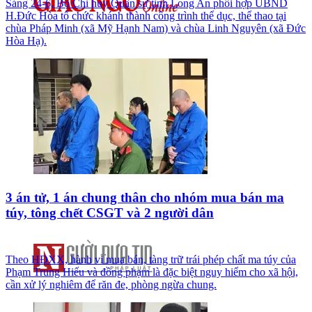
Sáng 24-6, Bộ Chỉ huy Quân sự tỉnh Long An phối hợp UBND
H.Đức Hòa tổ chức khánh thành công trình thể dục, thể thao tại
chùa Pháp Minh (xã Mỹ Hạnh Nam) và chùa Linh Nguyên (xã Đức
Hòa Hạ).
3 án tử, 1 án chung thân cho nhóm mua bán ma
túy, tông chết CSGT và 2 người dân
Theo HĐXX, hành vi mua bán, tàng trữ trái phép chất ma túy của
Phạm Trung Hiếu và đồng phạm là đặc biệt nguy hiểm cho xã hội,
cần xử lý nghiêm để răn đe, phòng ngừa chung.