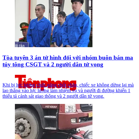
Tòa tuyên 3 án tử hình đối với nhóm buôn bán ma
túy tông CSGT và 2 người dân tử vong
Khi bị lực lượng chức năng chốt chặn, chiếc xe không dừng lại mà
lao thẳng vào lực lượng làm nhiệm vụ và người đi đường khiến 1
thiếu tá cảnh sát giao thông và 2 người dân tử vong.