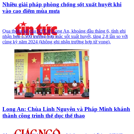
Nhiều giải pháp phòng chống sốt xuất huyết khi
vào cao điểm mùa mưa
Qua thống kê của Sở Y tế Long An, khoảng đầu tháng 6, tỉnh ghi
nhận hơn 1.500 trường hợp mắc sốt xuất huyết, tăng 2,8 lần so với
cùng kỳ năm 2024 (không ghi nhận trường hợp tử vong).
Long An: Chùa Linh Nguyên và Pháp Minh khánh
thành công trình thể dục thể thao