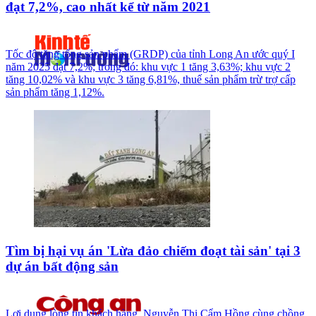
đạt 7,2%, cao nhất kể từ năm 2021
Tốc độ tăng tổng sản phẩm (GRDP) của tỉnh Long An ước quý I
năm 2025 đạt 7,2%; trong đó: khu vực 1 tăng 3,63%; khu vực 2
tăng 10,02% và khu vực 3 tăng 6,81%, thuế sản phẩm trừ trợ cấp
sản phẩm tăng 1,12%.
Tìm bị hại vụ án 'Lừa đảo chiếm đoạt tài sản' tại 3
dự án bất động sản
Lợi dụng lòng tin khách hàng, Nguyễn Thị Cẩm Hồng cùng chồng