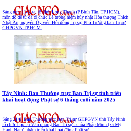
Sáng nay, 11-3, tại tổ đình Long Thạnh (P.Bình Tân, TP.HCM),
môn đồ đệ tử đã tổ chức Lễ tưởng niệm húy nhật Hòa thượng Thích
Nhật Ấn, nguyên Ủy viên Hội đồng Trị sự, Phó Trưởng ban Trị sự
GHPGVN TP.HCM.
Tây Ninh: Ban Thường trực Ban Trị sự tỉnh triển
khai hoạt động Phật sự 6 tháng cuối năm 2025
Sáng 21-8, Ban Thường trực Ban Trị sự GHPGVN tỉnh Tây Ninh
tổ chức họp tại Văn phòng Ban Trị sự - chùa Pháp Minh (xã Mỹ
Hạnh Nam) nhằm triển khai hoạt động Phật sự.