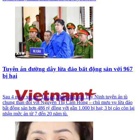
Tuyên án đường dây lừa đảo bất động sản với 967
bị hại
Sau 4 ngày xét xử, Tòa án Nhân dân tỉnh Tây Ninh tuyên án tù
chung thân đối với Nguyễn Thị Cẩm Hồng – chủ mưu vụ lừa đảo
bất động sản hơn 486 tỷ đồng với gần 1.000 bị hại; 3 bị cáo còn lại
nhận mức án từ 7 đến 20 năm tù.