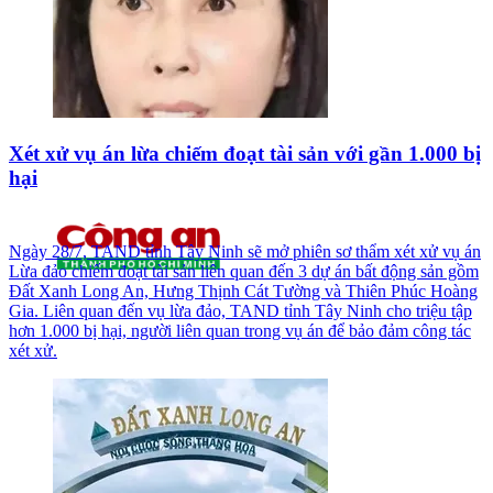
Xét xử vụ án lừa chiếm đoạt tài sản với gần 1.000 bị
hại
Ngày 28/7, TAND tỉnh Tây Ninh sẽ mở phiên sơ thẩm xét xử vụ án
Lừa đảo chiếm đoạt tài sản liên quan đến 3 dự án bất động sản gồm
Đất Xanh Long An, Hưng Thịnh Cát Tường và Thiên Phúc Hoàng
Gia. Liên quan đến vụ lừa đảo, TAND tỉnh Tây Ninh cho triệu tập
hơn 1.000 bị hại, người liên quan trong vụ án để bảo đảm công tác
xét xử.