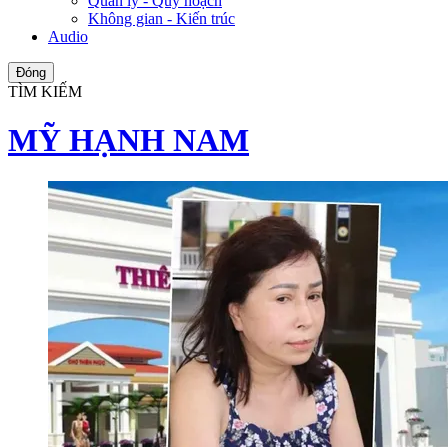
Quản lý - Quy hoạch
Không gian - Kiến trúc
Audio
Đóng
TÌM KIẾM
MỸ HẠNH NAM