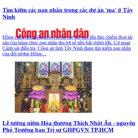
Tìm kiếm các nạn nhân trong các dự án 'ma' ở Tây
Ninh
Hồng cùng đồng phạm tạo ra các dự án 'ma' lừa đảo chiếm đoạt tài
sản của hàng chục nạn nhân thu lợi số tiền bất chính lớn. Cơ quan
Cảnh sát điều tra, Công an tỉnh Tây Ninh đang tìm kiếm nạn nhân
của đối tượng Hồng…
Lễ tưởng niệm Hòa thượng Thích Nhật Ấn - nguyên
Phó Trưởng ban Trị sự GHPGVN TP.HCM