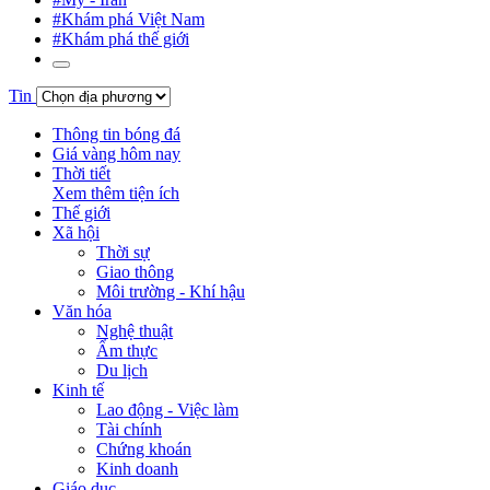
#Khám phá Việt Nam
#Khám phá thế giới
Tin
Thông tin bóng đá
Giá vàng hôm nay
Thời tiết
Xem thêm tiện ích
Thế giới
Xã hội
Thời sự
Giao thông
Môi trường - Khí hậu
Văn hóa
Nghệ thuật
Ẩm thực
Du lịch
Kinh tế
Lao động - Việc làm
Tài chính
Chứng khoán
Kinh doanh
Giáo dục