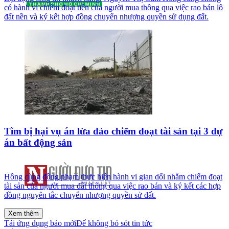
có hành vi chiếm đoạt tiền của người mua thông qua việc rao bán lô
đất nền và ký kết hợp đồng chuyển nhượng quyền sử dụng đất.
Tìm bị hại vụ án lừa đảo chiếm đoạt tài sản tại 3 dự
án bất động sản
Hồng cùng đồng phạm thực hiện hành vi gian dối nhằm chiếm đoạt
tài sản của người mua đất thông qua việc rao bán và ký kết các hợp
đồng nguyên tắc chuyển nhượng quyền sử đất.
Xem thêm
Tải ứng dụng báo mới
Để không bỏ sót tin tức