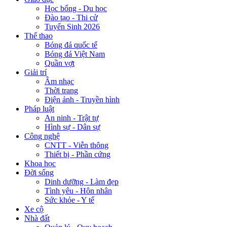
Học bổng - Du học
Đào tạo - Thi cử
Tuyển Sinh 2026
Thể thao
Bóng đá quốc tế
Bóng đá Việt Nam
Quần vợt
Giải trí
Âm nhạc
Thời trang
Điện ảnh - Truyền hình
Pháp luật
An ninh - Trật tự
Hình sự - Dân sự
Công nghệ
CNTT - Viễn thông
Thiết bị - Phần cứng
Khoa học
Đời sống
Dinh dưỡng - Làm đẹp
Tình yêu - Hôn nhân
Sức khỏe - Y tế
Xe cộ
Nhà đất