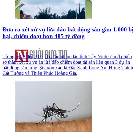
Đưa ra xét xử vụ lừa đảo bất động sản gần 1.000 bị
hại, chiếm đoạt hơn 485 tỷ đồng
Từ ngày 28 đến 31/7, Tòa án nhân dân tỉnh Tây Ninh sẽ mở phiên
sơ thẩm xét xử vụ án lừa đảo chiếm đoạt tài sản liên quan 3 dự án
bất động sản từng gây xôn xao là Đất Xanh Long An, Hưng Thịnh
Cát Tường và Thiên Phúc Hoàng Gia.