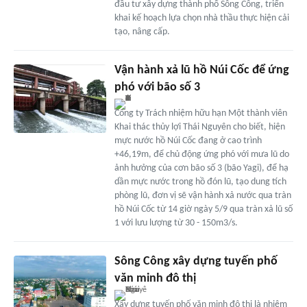
đầu tư xây dựng thành phố Sông Công, triển
khai kế hoạch lựa chọn nhà thầu thực hiện cải
tạo, nâng cấp.
Vận hành xả lũ hồ Núi Cốc để ứng
phó với bão số 3
Công ty Trách nhiệm hữu hạn Một thành viên
Khai thác thủy lợi Thái Nguyên cho biết, hiện
mực nước hồ Núi Cốc đang ở cao trình
+46,19m, để chủ động ứng phó với mưa lũ do
ảnh hưởng của cơn bão số 3 (bão Yagi), để hạ
dần mực nước trong hồ đón lũ, tạo dung tích
phòng lũ, đơn vị sẽ vận hành xả nước qua tràn
hồ Núi Cốc từ 14 giờ ngày 5/9 qua tràn xả lũ số
1 với lưu lượng từ 30 - 150m3/s.
Sông Công xây dựng tuyến phố
văn minh đô thị
Xây dựng tuyến phố văn minh đô thị là nhiệm