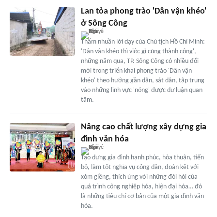
Lan tỏa phong trào 'Dân vận khéo'
ở Sông Công
Thấm nhuần lời dạy của Chủ tịch Hồ Chí Minh:
'Dân vận khéo thì việc gì cũng thành công',
những năm qua, TP. Sông Công có nhiều đổi
mới trong triển khai phong trào 'Dân vận
khéo' theo hướng gần dân, sát dân, tập trung
vào những lĩnh vực 'nóng' được dư luận quan
tâm.
Nâng cao chất lượng xây dựng gia
đình văn hóa
Tạo dựng gia đình hạnh phúc, hòa thuận, tiến
bộ, làm tốt nghĩa vụ công dân, đoàn kết với
xóm giềng, thích ứng với những đòi hỏi của
quá trình công nghiệp hóa, hiện đại hóa… đó
là những tiêu chí cơ bản của một gia đình văn
hóa.