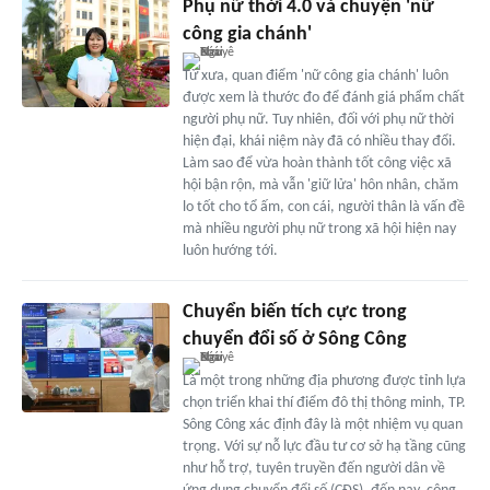
Phụ nữ thời 4.0 và chuyện 'nữ
công gia chánh'
Từ xưa, quan điểm 'nữ công gia chánh' luôn
được xem là thước đo để đánh giá phẩm chất
người phụ nữ. Tuy nhiên, đối với phụ nữ thời
hiện đại, khái niệm này đã có nhiều thay đổi.
Làm sao để vừa hoàn thành tốt công việc xã
hội bận rộn, mà vẫn 'giữ lửa' hôn nhân, chăm
lo tốt cho tổ ấm, con cái, người thân là vấn đề
mà nhiều người phụ nữ trong xã hội hiện nay
luôn hướng tới.
Chuyển biến tích cực trong
chuyển đổi số ở Sông Công
Là một trong những địa phương được tỉnh lựa
chọn triển khai thí điểm đô thị thông minh, TP.
Sông Công xác định đây là một nhiệm vụ quan
trọng. Với sự nỗ lực đầu tư cơ sở hạ tầng cũng
như hỗ trợ, tuyên truyền đến người dân về