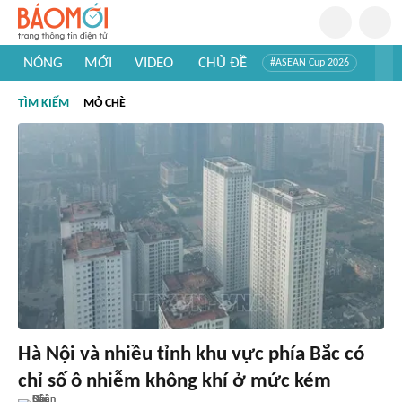
NÓNG
MỚI
VIDEO
CHỦ ĐỀ
#ASEAN Cup 2026
#Trí tuệ nhân tạo
#Mỹ - Iran
#Khám phá Việt Nam
TÌM KIẾM
MỎ CHÈ
#Khám phá thế giới
Hà Nội và nhiều tỉnh khu vực phía Bắc có
chỉ số ô nhiễm không khí ở mức kém