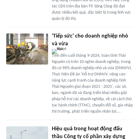
ứng dụng chuyển đổi số (CĐS), đến nay, công
tác CĐS trên địa bàn TP. Sông Công đã đạt
được nhiều kết quả, đặc biệt là trong lĩnh vực
quản lý đô thị.
'Tiếp sức' cho doanh nghiệp nhỏ
và vừa
Tính đến cuối tháng 9-2024, toàn tỉnh Thái
Nguyên có trên 10 nghìn doanh nghiệp, trong
đó có 96% doanh nghiệp nhỏ và vừa (DNNVV).
Thực hiện Đề án 'Hỗ trợ DNNVV, nâng cao
năng lực cạnh tranh của doanh nghiệp tỉnh
Thái Nguyên giai đoạn 2021 - 2025', các sở,
ban, ngành đã và đang triển khai nhiều giải
pháp hỗ trợ các doanh nghiệp, về cải cách thủ
tục hành chính (TTHC), chuyển đổi số, gia nhập
thị trường, phát triển nguồn nhân lực...
Hiệu quả trong hoạt động đấu
thầu Công ty cổ phần xây dựng