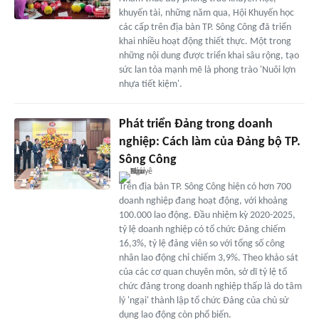
khuyến tài, những năm qua, Hội Khuyến học
các cấp trên địa bàn TP. Sông Công đã triển
khai nhiều hoạt động thiết thực. Một trong
những nội dung được triển khai sâu rộng, tạo
sức lan tỏa mạnh mẽ là phong trào 'Nuôi lợn
nhựa tiết kiệm'.
Phát triển Đảng trong doanh
nghiệp: Cách làm của Đảng bộ TP.
Sông Công
Trên địa bàn TP. Sông Công hiện có hơn 700
doanh nghiệp đang hoạt động, với khoảng
100.000 lao động. Đầu nhiệm kỳ 2020-2025,
tỷ lệ doanh nghiệp có tổ chức Đảng chiếm
16,3%, tỷ lệ đảng viên so với tổng số công
nhân lao động chỉ chiếm 3,9%. Theo khảo sát
của các cơ quan chuyên môn, sở dĩ tỷ lệ tổ
chức đảng trong doanh nghiệp thấp là do tâm
lý 'ngại' thành lập tổ chức Đảng của chủ sử
dụng lao động còn phổ biến.