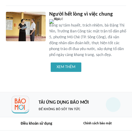
Người hết lòng vì việc chung
Bằng sự tâm huyết, trách nhiệm, bà Đặng Thị
Yên, Trưởng Ban Công tác mặt trận tổ dân phố
5, phường Mỏ Chè (TP. Sông Công), đã vận
động nhân dân đoàn kết, thực hiện tốt các
phong trào đi đua yêu nước, xây dựng tổ dân
phố ngày càng khang trang, sạch đẹp.
XEM THÊM
TẢI ỨNG DỤNG BÁO MỚI
ĐỂ KHÔNG BỎ SÓT TIN TỨC
Điều khoản sử dụng
Chính sách bảo mật