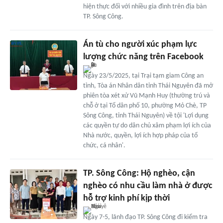
hiện thực đối với nhiều gia đình trên địa bàn
TP. Sông Công.
Án tù cho người xúc phạm lực
lượng chức năng trên Facebook
Ngày 23/5/2025, tại Trại tạm giam Công an
tỉnh, Tòa án Nhân dân tỉnh Thái Nguyên đã mở
phiên tòa xét xử Vũ Mạnh Huy (thường trú và
chỗ ở tại Tổ dân phố 10, phường Mỏ Chè, TP
Sông Công, tỉnh Thái Nguyên) về tội 'Lợi dụng
các quyền tự do dân chủ xâm phạm lợi ích của
Nhà nước, quyền, lợi ích hợp pháp của tổ
chức, cá nhân'.
TP. Sông Công: Hộ nghèo, cận
nghèo có nhu cầu làm nhà ở được
hỗ trợ kinh phí kịp thời
Ngày 7-5, lãnh đạo TP. Sông Công đi kiểm tra