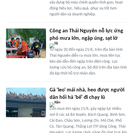
xây dựng bộ máy chính quyền tinh gọn, hoạt
động hiệu lực, hiệu quả, phục vụ tốt hơn
người dân và doanh nghiệp.
Công an Thái Nguyên nỗ lực ứng
phó mưa lớn, ngập úng, sạt lở
Từ ngày 20 đến ngày 21/6, trên địa bàn tỉnh
Thái Nguyên diễn ra mưa lớn, mưa liên tục
kéo dài dẫn đến ngập trên diện rộng. Lực
lượng cứu hộ công an, bộ đội trên địa bàn tỉnh
đã kịp thời hỗ trợ nhân dân.
Gà 'leo' mái nhà, heo được người
dân hối hả 'bế' đi chạy lũ
Cơn mưa lớn ngày 21/6, gây ngập lụt nhiều
nơi ở các xã Bá Xuyên, Bách Quang, Bình Sơn,
Cải Đan, Châu Sơn, Lương Ơn, Mỏ Chè, Phố
Cò, Tân Quang, Thắng Lợi (TP Sông Công, Thái
Nguyên). Lực lượng chức năng đã ứng trực kịp