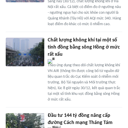
Sáng nay (30/12), chất lượng không khí ở Hà
Nội rất xấu. Cá biệt có điểm đo ở ngưỡng nâu
- ngưỡng nguy hại cho sức khỏe con người là
Quảng Khánh (Tây Hồ) với AQI mức 340. Hàng
loạt điểm đo khác có mức ô nhiễm cao.
Chất lượng không khí tại một số
tỉnh đồng bằng sông Hồng ở mức
rất xấu
Theo ứng dụng theo dõi chất lượng không khí
VN AIR (thông tin được công bố từ nguồn dữ
liệu quan trắc do Cục Kiểm soát ô nhiễm môi
trường, Bộ Tài nguyên và Môi trường thực
hiện), lúc 8 giờ ngày 30/12, kết quả quan trắc
tại một số tỉnh khu vực đồng bằng sông Hồng
ở mức rất xấu.
Đầu tư 144 tỷ đồng nâng cấp
đường Cách mạng Tháng Tám