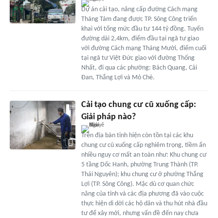
Dự án cải tạo, nâng cấp đường Cách mạng
Tháng Tám đang được TP. Sông Công triển
khai với tổng mức đầu tư 144 tỷ đồng. Tuyến
đường dài 2,4km, điểm đầu tại ngã tư giao
với đường Cách mạng Tháng Mười, điểm cuối
tại ngã tư Việt Đức giao với đường Thống
Nhất, đi qua các phường: Bách Quang, Cải
Đan, Thắng Lợi và Mỏ Chè.
Cải tạo chung cư cũ xuống cấp:
Giải pháp nào?
Trên địa bàn tỉnh hiện còn tồn tại các khu
chung cư cũ xuống cấp nghiêm trọng, tiềm ẩn
nhiều nguy cơ mất an toàn như: Khu chung cư
5 tầng Dốc Hanh, phường Trung Thành (TP.
Thái Nguyên); khu chung cư ở phường Thắng
Lợi (TP. Sông Công). Mặc dù cơ quan chức
năng của tỉnh và các địa phương đã vào cuộc
thực hiện di dời các hộ dân và thu hút nhà đầu
tư để xây mới, nhưng vấn đề đến nay chưa