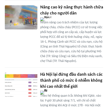
Nâng cao kỹ năng thực hành chữa
cháy cho người dân
Nhằm nâng cao trách nhiệm của lực lượng
phòng cháy, chữa cháy (PCCC) cơ sở trong việc
phối hợp với công an cấp xã, cấp huyện và lực
lượng PCCC để xử lý tình huống cháy, nổ, ngày
16-1, Phòng Cảnh sát PCCC và cứu nạn, cứu hộ
(Công an tỉnh Thái Nguyên) tổ chức thực hành
chữa cháy và cứu nạn, cứu hộ tại phường Mỏ
Chè (TP. Sông Công) và Siêu thị Điện máy xanh,
chợ Thái (TP. Thái Nguyên).
Hà Nội lại đứng đầu danh sách các
thành phố có mức ô nhiễm không
khí cao nhất thế giới
Theo hệ thống quan trắc không khí IQAir, vào
lúc 9 giờ 30 phút sáng 7/1, với chỉ số chất
lượng không khí AQI ở mức 278 - Hà Nội một