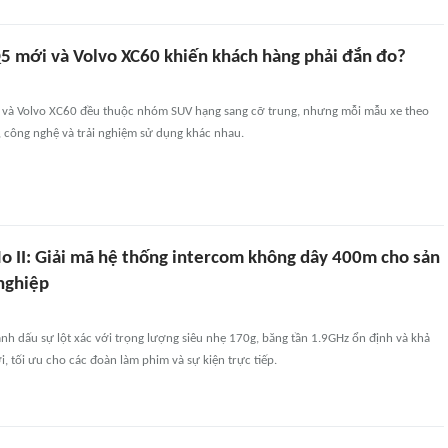
Q5 mới và Volvo XC60 khiến khách hàng phải đắn đo?
 và Volvo XC60 đều thuộc nhóm SUV hạng sang cỡ trung, nhưng mỗi mẫu xe theo
kế, công nghệ và trải nghiệm sử dụng khác nhau.
 II: Giải mã hệ thống intercom không dây 400m cho sản
nghiệp
h dấu sự lột xác với trọng lượng siêu nhẹ 170g, băng tần 1.9GHz ổn định và khả
i, tối ưu cho các đoàn làm phim và sự kiện trực tiếp.