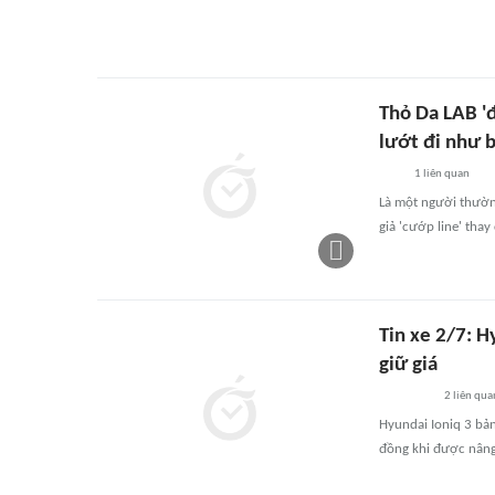
Thỏ Da LAB '
lướt đi như 
1
liên quan
Là một người thường
giả 'cướp line' tha
Tin xe 2/7: H
giữ giá
2
liên qua
Hyundai Ioniq 3 bản
đồng khi được nâng