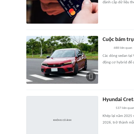
đánh cắp dữ liệu th
Cuộc bám trụ
688
liên quan
Các dòng sedan tại 
động cơ hybrid để d
Hyundai Cret
537
liên qua
Khép lại năm 2025 v
2026, trở thành mẫu