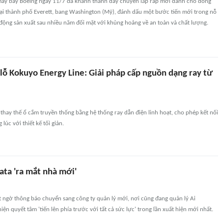
máy bay Boeing ngày 11/7 đã khánh thành dây chuyền lắp ráp mới dành cho dòng
i thành phố Everett, bang Washington (Mỹ), đánh dấu một bước tiến mới trong nỗ
động sản xuất sau nhiều năm đối mặt với khủng hoảng về an toàn và chất lượng.
lỗ Kokuyo Energy Line: Giải pháp cấp nguồn dạng ray từ
thay thế ổ cắm truyền thống bằng hệ thống ray dẫn điện linh hoạt, cho phép kết nối
g lúc với thiết kế tối giản.
ta 'ra mắt nhà mới'
 ngờ thông báo chuyển sang công ty quản lý mới, nơi cũng đang quản lý Ai
ện quyết tâm 'tiến lên phía trước với tất cả sức lực' trong lần xuất hiện mới nhất.