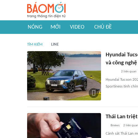
NÓNG
MỚI
VIDEO
CHỦ ĐỀ
TÌM KIẾM
LINE
Hyundai Tucs
và công nghệ
2
liên quan
Hyundai Tucson 202
Sportiness tinh chỉ
Thái Lan triệ
Bnews
2
liên qua
Cảnh sát Thái Lan 