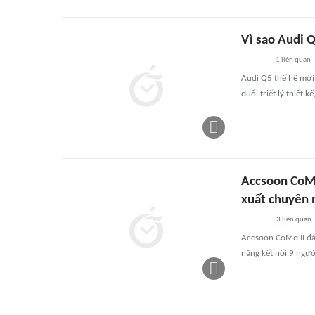
Vì sao Audi 
1
liên quan
Audi Q5 thế hệ mới
đuổi triết lý thiết 
Accsoon CoMo
xuất chuyên 
3
liên quan
Accsoon CoMo II đán
năng kết nối 9 ngườ