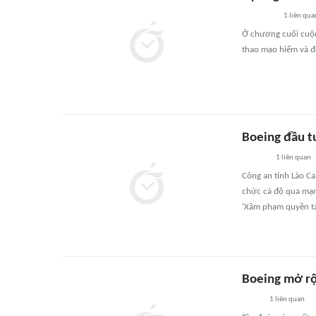
1
liên qua
Ở chương cuối cuộc 
thao mạo hiểm và đ
Boeing đầu t
1
liên quan
Công an tỉnh Lào Ca
chức cá độ qua mạng 
'Xâm phạm quyền tác
Boeing mở rộ
1
liên quan