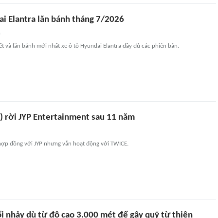
ai Elantra lăn bánh tháng 7/2026
n
ết và lăn bánh mới nhất xe ô tô Hyundai Elantra đầy đủ các phiên bản.
) rời JYP Entertainment sau 11 năm
 hợp đồng với JYP nhưng vẫn hoạt động với TWICE.
ổi nhảy dù từ độ cao 3.000 mét để gây quỹ từ thiện