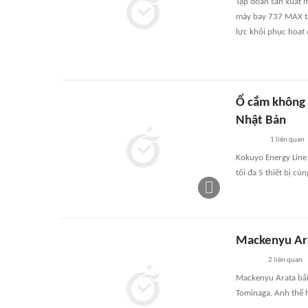
Tập đoàn sản xuất 
máy bay 737 MAX tạ
lực khôi phục hoạt 
Ổ cắm không 
Nhật Bản
1
liên quan
Kokuyo Energy Line 
tối đa 5 thiết bị cùn
Mackenyu Ara
2
liên quan
Mackenyu Arata bất
Tominaga. Anh thể hi