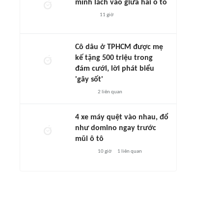
mình lách vào giữa hai ô tô
11 giờ
Cô dâu ở TPHCM được mẹ
kế tặng 500 triệu trong
đám cưới, lời phát biểu
'gây sốt'
2
liên quan
4 xe máy quệt vào nhau, đổ
như domino ngay trước
mũi ô tô
10 giờ
1
liên quan