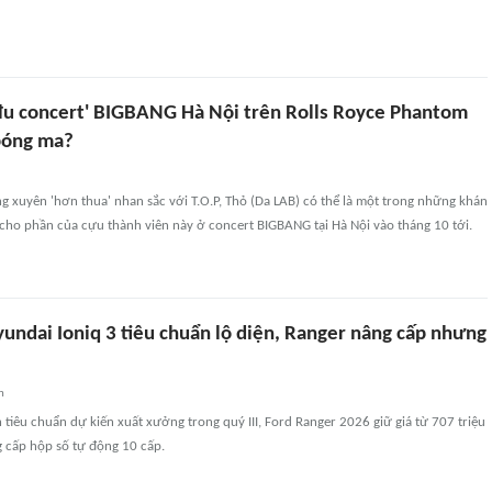
đu concert' BIGBANG Hà Nội trên Rolls Royce Phantom
bóng ma?
 xuyên 'hơn thua' nhan sắc với T.O.P, Thỏ (Da LAB) có thể là một trong những khán
y cho phần của cựu thành viên này ở concert BIGBANG tại Hà Nội vào tháng 10 tới.
yundai Ioniq 3 tiêu chuẩn lộ diện, Ranger nâng cấp nhưng
n
 tiêu chuẩn dự kiến xuất xưởng trong quý III, Ford Ranger 2026 giữ giá từ 707 triệu
 cấp hộp số tự động 10 cấp.