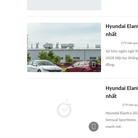
Hyundai Elant
nhất
279
liên qu
Sở hữu ngôn ngữ thi
2026 tiếp tục khẳng
đồng.
Hyundai Elant
nhất
279
liên q
Hyundai Elantra 202
Sensual Sportiness,
mạnh mẽ.