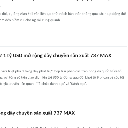
n
đời, cụ ông Alan Still vẫn liên tục thử thách bản thân thông qua các hoạt động thể
em đến niềm vui cho người xung quanh.
ư 1 tỷ USD mở rộng dây chuyền sản xuất 737 MAX
i vừa triệt phá đường dây phát trực tiếp trái phép các trận bóng đá quốc tế và tổ
với tổng số tiền giao dịch lên tới 850 tỷ đồng; qua đó, khởi tố 9 bị can về các tội
 giả, quyền liên quan', 'Tổ chức đánh bạc' và 'Đánh bạc'.
ng dây chuyền sản xuất 737 MAX