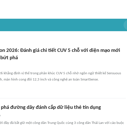
on 2026: Đánh giá chi tiết CUV 5 chỗ với diện mạo mới
 bứt phá
6 khẳng định vị thế trong phân khúc CUV 5 chỗ nhờ ngôn ngữ thiết kế Sensuous
nh, màn hình cong đôi 12,3 inch và công nghệ an toàn SmartSense.
t phá đường dây đánh cắp dữ liệu thẻ tín dụng
n
mới đây đã bắt giữ một công dân Trung Quốc cùng 3 công dân Thái Lan với cáo buộc