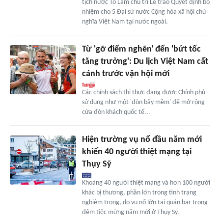
tịch nước Tô Lâm chủ trì Lễ trao Quyết định bổ
nhiệm cho 5 Đại sứ nước Cộng hòa xã hội chủ
nghĩa Việt Nam tại nước ngoài.
Từ 'gỡ điểm nghẽn' đến 'bứt tốc
tăng trưởng': Du lịch Việt Nam cất
cánh trước vận hội mới
Các chính sách thị thực đang được Chính phủ
sử dụng như một 'đòn bẩy mềm' để mở rộng
cửa đón khách quốc tế...
Hiện trường vụ nổ đầu năm mới
khiến 40 người thiệt mạng tại
Thụy Sỹ
Khoảng 40 người thiệt mạng và hơn 100 người
khác bị thương, phần lớn trong tình trạng
nghiêm trọng, do vụ nổ lớn tại quán bar trong
đêm tiệc mừng năm mới ở Thụy Sỹ.