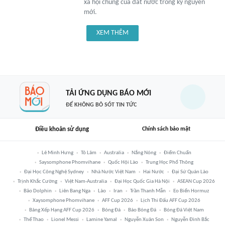
xã hội chung của đất nước trong kỷ nguyên
mới.
XEM THÊM
TẢI ỨNG DỤNG BÁO MỚI
ĐỂ KHÔNG BỎ SÓT TIN TỨC
Điều khoản sử dụng
Chính sách bảo mật
Lê Minh Hưng
Tô Lâm
Australia
Nắng Nóng
Điểm Chuẩn
Saysomphone Phomvihane
Quốc Hội Lào
Trung Học Phổ Thông
Đại Học Công Nghệ Sydney
Nhà Nước Việt Nam
Hai Nước
Đại Sứ Quán Lào
Trịnh Khắc Cường
Việt Nam-Australia
Đại Học Quốc Gia Hà Nội
ASEAN Cup 2026
Bão Dolphin
Liên Bang Nga
Lào
Iran
Trần Thanh Mẫn
Eo Biển Hormuz
Xaysomphone Phomvihane
AFF Cup 2026
Lịch Thi Đấu AFF Cup 2026
Bảng Xếp Hạng AFF Cup 2026
Bóng Đá
Báo Bóng Đá
Bóng Đá Việt Nam
Thể Thao
Lionel Messi
Lamine Yamal
Nguyễn Xuân Son
Nguyễn Đình Bắc