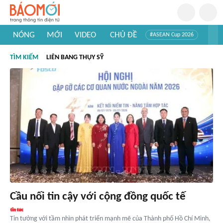
NÓNG
MỚI
VIDEO
CHỦ ĐỀ
#ASEAN Cup 2026
#Tuyển sinh đại học 2026
#Trí tuệ nhân tạo
#Mỹ - Iran
TÌM KIẾM
LIÊN BANG THỤY SỸ
#Khám phá Việt Nam
#Khám phá thế giới
Cầu nối tin cậy với cộng đồng quốc tế
Tin tưởng với tầm nhìn phát triển mạnh mẽ của Thành phố Hồ Chí Minh,