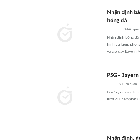
Nhận định bá
bóng đá
94
liên qua
Nhận định bóng đá B
hình dự kiến, phong 
và giờ đây Bayern M
PSG - Bayern
94
liên quan
Đương kim vô địch 
lượt đi Champions L
Nhận định, d