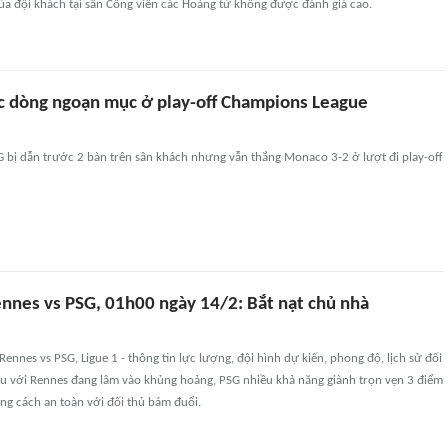
a đội khách tại sân Công viên các Hoàng tử không được đánh giá cao.
c dòng ngoạn mục ở play-off Champions League
G bị dẫn trước 2 bàn trên sân khách nhưng vẫn thắng Monaco 3-2 ở lượt đi play-off
nnes vs PSG, 01h00 ngày 14/2: Bắt nạt chủ nhà
ennes vs PSG, Ligue 1 - thông tin lực lượng, đội hình dự kiến, phong độ, lịch sử đối
đầu với Rennes đang lâm vào khủng hoảng, PSG nhiều khả năng giành trọn vẹn 3 điểm
ảng cách an toàn với đối thủ bám đuổi.