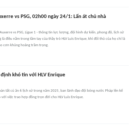
xerre vs PSG, 02h00 ngày 24/1: Lấn át chủ nhà
uxerre vs PSG, Ligue 1 - thông tin lực lượng, đội hình dự kiến, phong độ, lịch sử
 là điều nằm trong tầm tay của thầy trò HLV Luis Enrique, khi đối thủ của họ chỉ là
ào cơn khủng hoảng trầm trọng.
định khó tin với HLV Enrique
àn tất cú ăn 6 lịch sử trong năm 2025, ban lãnh đạo đội bóng nước Pháp lên kế
với việc trao hợp đồng trọn đời cho HLV Luis Enrique.