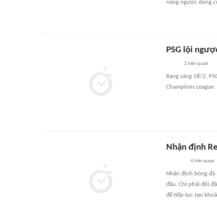
năng ngược dòng củ
PSG lội ngượ
2
liên quan
Rạng sáng 18/2, PS
Champions League.
Nhận định Re
4
liên quan
Nhận định bóng đá R
đầu. Chỉ phải đối 
để tiếp tục tạo kho