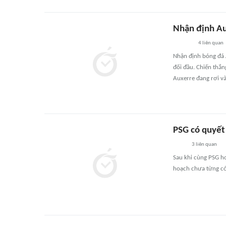
Nhận định Au
4
liên quan
Nhận định bóng đá A
đối đầu. Chiến thắng
Auxerre đang rơi v
PSG có quyết 
3
liên quan
Sau khi cùng PSG ho
hoạch chưa từng có 