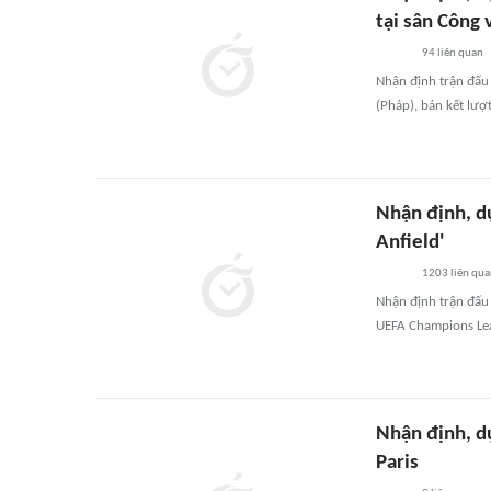
tại sân Công 
94
liên quan
Nhận định trận đấu
(Pháp), bán kết lư
Nhận định, d
Anfield'
1203
liên qu
Nhận định trận đấu 
UEFA Champions Le
Nhận định, dự
Paris