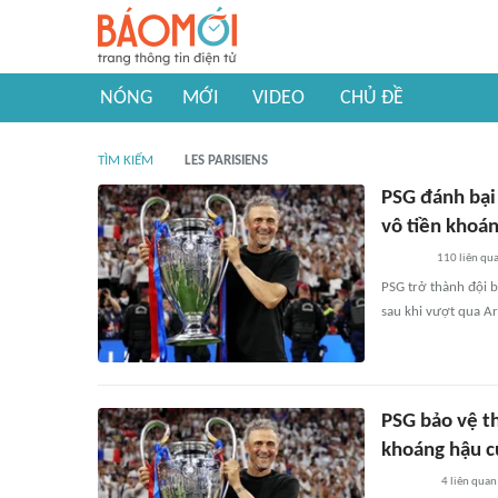
NÓNG
MỚI
VIDEO
CHỦ ĐỀ
TÌM KIẾM
LES PARISIENS
PSG đánh bại
vô tiền khoán
110
liên qu
PSG trở thành đội 
sau khi vượt qua Ars
PSG bảo vệ t
khoáng hậu c
4
liên quan