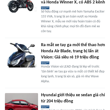
và Honda Winner X, có ABS 2 kênh
Sở hữu động cơ mạnh mẽ hơn Yamaha Exciter
155 VVA, trang bị an toàn vượt xa Honda
Winner X, mẫu xe mới này hoàn toàn có đủ
khả năng chinh phục mọi tín đồ đam mê xe
côn tay.
Ra mắt xe tay ga mới thể thao hơn
Honda Air Blade, trang bị lấn át
Vision: Giá siêu rẻ 19 triệu đồng
Honda Vision và LEAD đang bị lép vế trước
'tân binh' xe tay ga vừa ra mắt có thiết kế đẹp
long lạnh, trang bị xịn sò, giá rẻ như Wave
Alpha.
Hyundai giới thiệu xe sedan giá chỉ
từ 204 triệu đồng