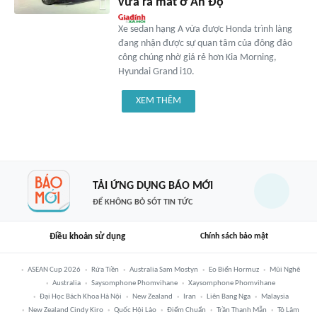
vừa ra mắt ở Ấn Độ
Xe sedan hạng A vừa được Honda trình làng
đang nhận được sự quan tâm của đông đảo
công chúng nhờ giá rẻ hơn Kia Morning,
Hyundai Grand i10.
XEM THÊM
TẢI ỨNG DỤNG BÁO MỚI
ĐỂ KHÔNG BỎ SÓT TIN TỨC
Điều khoản sử dụng
Chính sách bảo mật
ASEAN Cup 2026
Rửa Tiền
Australia Sam Mostyn
Eo Biển Hormuz
Mũi Nghê
Australia
Saysomphone Phomvihane
Xaysomphone Phomvihane
Đại Học Bách Khoa Hà Nội
New Zealand
Iran
Liên Bang Nga
Malaysia
New Zealand Cindy Kiro
Quốc Hội Lào
Điểm Chuẩn
Trần Thanh Mẫn
Tô Lâm