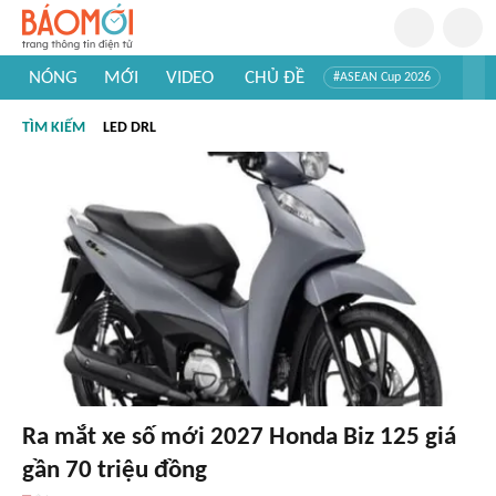
NÓNG
MỚI
VIDEO
CHỦ ĐỀ
#ASEAN Cup 2026
#Trí tuệ nhân tạo
#Mỹ - Iran
#Khám phá Việt Nam
TÌM KIẾM
LED DRL
#Khám phá thế giới
Ra mắt xe số mới 2027 Honda Biz 125 giá
gần 70 triệu đồng