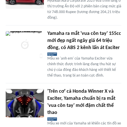
Hyundai Aura Corporate 2025 vừa trình làng ở
thị trường Ấn Độ với 2 phiên bản cùng mức giá
từ 748.000 Rupee (tương đương 204,21 triệu
đồng).
Yamaha ra mắt 'vua côn tay' 155cc
mới đẹp ngất ngây giá 64 triệu
đồng, có ABS 2 kênh lấn át Exciter
Mẫu xe 'anh em' của Yamaha Exciter vừa
chính thức được trình làng đang thu hút sự
chú ý của đông đảo khách hàng với thiết kế
thể thao, trang bị an toàn cực đỉnh.
'Trên cơ' cả Honda Winner X và
Exciter, Yamaha chuẩn bị ra mắt
'vua côn tay' mới đậm chất thể
thao
Mẫu xe mới của Yamaha sẽ khiến các tín đồ xe