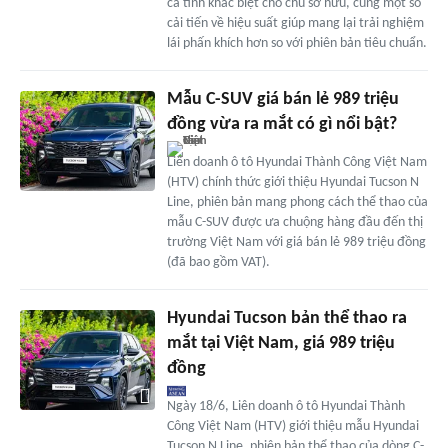
cá tính khác biệt cho chủ sở hữu, cùng một số
cải tiến về hiệu suất giúp mang lại trải nghiệm
lái phấn khích hơn so với phiên bản tiêu chuẩn.
Mẫu C-SUV giá bán lẻ 989 triệu
đồng vừa ra mắt có gì nổi bật?
Liên doanh ô tô Hyundai Thành Công Việt Nam
(HTV) chính thức giới thiệu Hyundai Tucson N
Line, phiên bản mang phong cách thể thao của
mẫu C-SUV được ưa chuộng hàng đầu đến thị
trường Việt Nam với giá bán lẻ 989 triệu đồng
(đã bao gồm VAT).
Hyundai Tucson bản thể thao ra
mắt tại Việt Nam, giá 989 triệu
đồng
Ngày 18/6, Liên doanh ô tô Hyundai Thành
Công Việt Nam (HTV) giới thiệu mẫu Hyundai
Tucson N Line, phiên bản thể thao của dòng C-