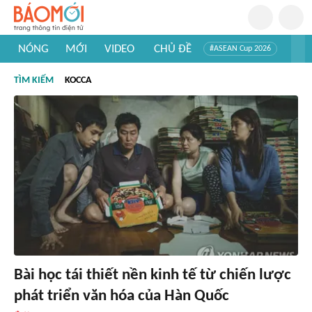
NÓNG
MỚI
VIDEO
CHỦ ĐỀ
#ASEAN Cup 2026
#Trí tuệ nhân tạo
#Mỹ - Iran
#Khám phá Việt Nam
TÌM KIẾM
KOCCA
#Khám phá thế giới
Bài học tái thiết nền kinh tế từ chiến lược
phát triển văn hóa của Hàn Quốc