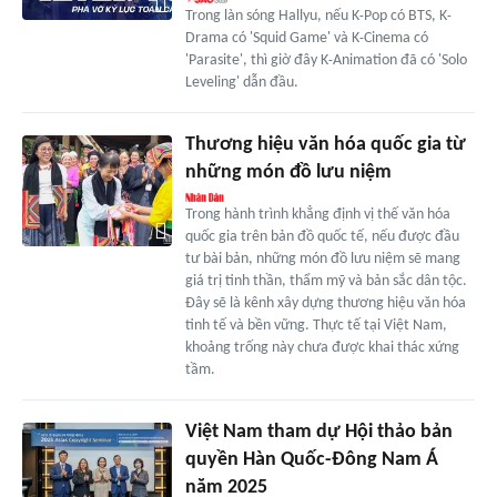
Trong làn sóng Hallyu, nếu K‐Pop có BTS, K‐
Drama có 'Squid Game' và K‐Cinema có
'Parasite', thì giờ đây K‐Animation đã có 'Solo
Leveling' dẫn đầu.
Thương hiệu văn hóa quốc gia từ
những món đồ lưu niệm
Trong hành trình khẳng định vị thế văn hóa
quốc gia trên bản đồ quốc tế, nếu được đầu
tư bài bản, những món đồ lưu niệm sẽ mang
giá trị tinh thần, thẩm mỹ và bản sắc dân tộc.
Đây sẽ là kênh xây dựng thương hiệu văn hóa
tinh tế và bền vững. Thực tế tại Việt Nam,
khoảng trống này chưa được khai thác xứng
tầm.
Việt Nam tham dự Hội thảo bản
quyền Hàn Quốc-Đông Nam Á
năm 2025