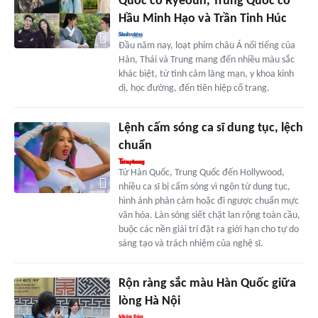
Quốc có Ryeoun, Trung Quốc có
Hầu Minh Hạo và Trần Tinh Húc
Đầu năm nay, loạt phim châu Á nổi tiếng của
Hàn, Thái và Trung mang đến nhiều màu sắc
khác biệt, từ tình cảm lãng mạn, y khoa kinh
dị, học đường, đến tiên hiệp cổ trang.
Lệnh cấm sóng ca sĩ dung tục, lệch
chuẩn
Từ Hàn Quốc, Trung Quốc đến Hollywood,
nhiều ca sĩ bị cấm sóng vì ngôn từ dung tục,
hình ảnh phản cảm hoặc đi ngược chuẩn mực
văn hóa. Làn sóng siết chặt lan rộng toàn cầu,
buộc các nền giải trí đặt ra giới hạn cho tự do
sáng tạo và trách nhiệm của nghệ sĩ.
Rộn ràng sắc màu Hàn Quốc giữa
lòng Hà Nội