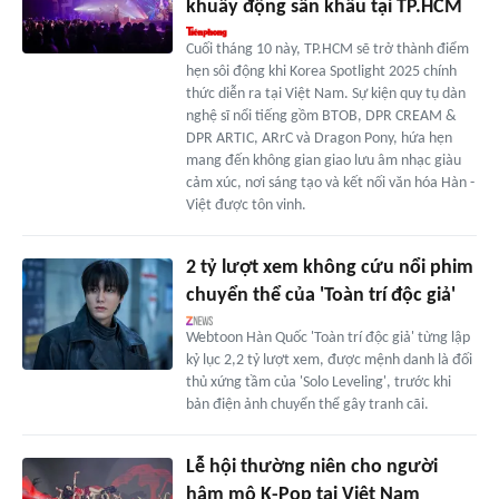
khuấy động sân khấu tại TP.HCM
Cuối tháng 10 này, TP.HCM sẽ trở thành điểm
hẹn sôi động khi Korea Spotlight 2025 chính
thức diễn ra tại Việt Nam. Sự kiện quy tụ dàn
nghệ sĩ nổi tiếng gồm BTOB, DPR CREAM &
DPR ARTIC, ARrC và Dragon Pony, hứa hẹn
mang đến không gian giao lưu âm nhạc giàu
cảm xúc, nơi sáng tạo và kết nối văn hóa Hàn -
Việt được tôn vinh.
2 tỷ lượt xem không cứu nổi phim
chuyển thể của 'Toàn trí độc giả'
Webtoon Hàn Quốc 'Toàn trí độc giả' từng lập
kỷ lục 2,2 tỷ lượt xem, được mệnh danh là đối
thủ xứng tầm của 'Solo Leveling', trước khi
bản điện ảnh chuyển thể gây tranh cãi.
Lễ hội thường niên cho người
hâm mộ K-Pop tại Việt Nam