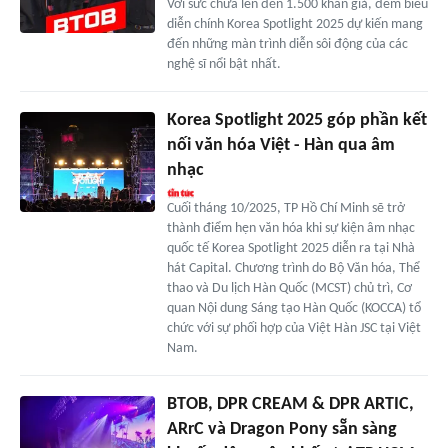
Với sức chứa lên đến 1.500 khán giả, đêm biểu
diễn chính Korea Spotlight 2025 dự kiến mang
đến những màn trình diễn sôi động của các
nghệ sĩ nổi bật nhất.
Korea Spotlight 2025 góp phần kết
nối văn hóa Việt - Hàn qua âm
nhạc
Cuối tháng 10/2025, TP Hồ Chí Minh sẽ trở
thành điểm hẹn văn hóa khi sự kiện âm nhạc
quốc tế Korea Spotlight 2025 diễn ra tại Nhà
hát Capital. Chương trình do Bộ Văn hóa, Thể
thao và Du lịch Hàn Quốc (MCST) chủ trì, Cơ
quan Nội dung Sáng tạo Hàn Quốc (KOCCA) tổ
chức với sự phối hợp của Việt Hàn JSC tại Việt
Nam.
BTOB, DPR CREAM & DPR ARTIC,
ARrC và Dragon Pony sẵn sàng