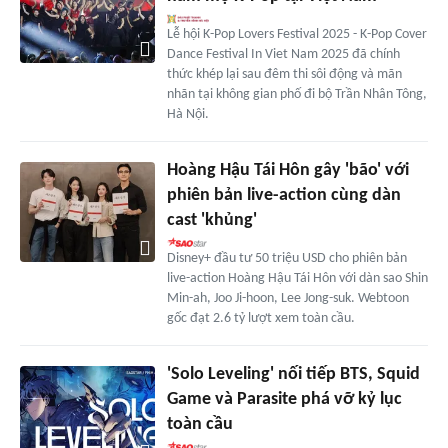
Lễ hội K-Pop Lovers Festival 2025 - K-Pop Cover
Dance Festival In Viet Nam 2025 đã chính
thức khép lại sau đêm thi sôi động và mãn
nhãn tại không gian phố đi bộ Trần Nhân Tông,
Hà Nội.
Hoàng Hậu Tái Hôn gây 'bão' với
phiên bản live-action cùng dàn
cast 'khủng'
Disney+ đầu tư 50 triệu USD cho phiên bản
live-action Hoàng Hậu Tái Hôn với dàn sao Shin
Min-ah, Joo Ji-hoon, Lee Jong-suk. Webtoon
gốc đạt 2.6 tỷ lượt xem toàn cầu.
'Solo Leveling' nối tiếp BTS, Squid
Game và Parasite phá vỡ kỷ lục
toàn cầu