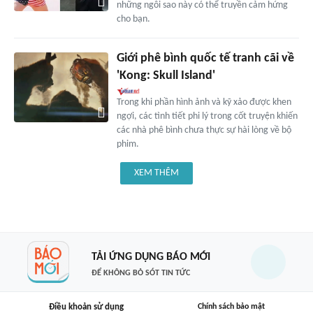
những ngôi sao này có thể truyền cảm hứng
cho bạn.
Giới phê bình quốc tế tranh cãi về
'Kong: Skull Island'
Trong khi phần hình ảnh và kỹ xảo được khen
ngợi, các tình tiết phi lý trong cốt truyện khiến
các nhà phê bình chưa thực sự hài lòng về bộ
phim.
XEM THÊM
TẢI ỨNG DỤNG BÁO MỚI
ĐỂ KHÔNG BỎ SÓT TIN TỨC
Điều khoản sử dụng
Chính sách bảo mật