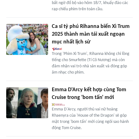
bất ngờ đổ bộ vào hôm 18/7, khuấy đảo các
rạp chiếu phim trên toàn cầu.
Ca sĩ tỷ phú Rihanna biến Xì Trum
2025 thành màn tái xuất ngoạn
mục nhất lịch sử
Trong 'Phim Xì Trum', Rihanna không chỉ lồng
tiếng cho Smurfette (Tí Cô Nương) mà còn
đảm nhận vai trò nhà sản xuất và đóng góp
âm nhạc cho phim.
Emma D'Arcy kết hợp cùng Tom
Cruise trong 'bom tấn' mới
Emma D'Arcy, người thủ vai nữ hoàng
Rhaenyra của 'House of the Dragon' sẽ góp
mặt trong 'bom tấn' mới cùng ngôi sao hành
động Tom Cruise.