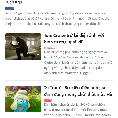
nghiệp
Sau thời gian khiến khán giả tò mò bằng những đoạn teaser ngắn và
chiến dịch quảng bá đầy bí ẩn, Digger - tác phẩm mới nhất của đạo diễn
Alejandro G. Iñárritu cuối cùng đã chính thức tung trailer đầu tiên.
Tom Cruise trở lại điện ảnh với
hình tượng 'quái dị'
Gác lại những pha hành động nghẹt thở và
hình tượng 'người hùng không tuổi', Tom
Cruise đang khiến người hâm mộ toàn cầu ngỡ
ngàng với tạo hình đầy quái dị trong dự án
điện ảnh mới mang tên 'Digger'.
'Xì Trum' - Sự kiện điện ảnh gia
đình đáng mong chờ nhất mùa Hè
Khi những chuyến du lịch Hè và kem chống
nắng đang là tâm điểm, một làn sóng màu
xanh của bộ phim Xì Trum (Smurfs) mới toanh