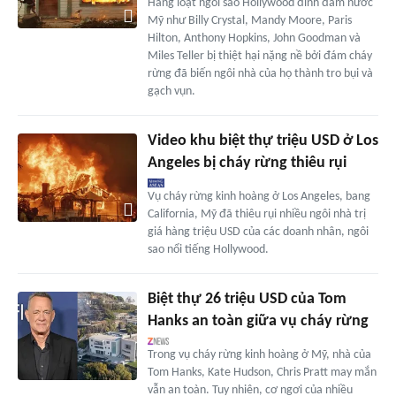
Hàng loạt ngôi sao Hollywood đình đám nước
Mỹ như Billy Crystal, Mandy Moore, Paris
Hilton, Anthony Hopkins, John Goodman và
Miles Teller bị thiệt hại nặng nề bởi đám cháy
rừng đã biến ngôi nhà của họ thành tro bụi và
gạch vụn.
Video khu biệt thự triệu USD ở Los
Angeles bị cháy rừng thiêu rụi
Vụ cháy rừng kinh hoàng ở Los Angeles, bang
California, Mỹ đã thiêu rụi nhiều ngôi nhà trị
giá hàng triệu USD của các doanh nhân, ngôi
sao nổi tiếng Hollywood.
Biệt thự 26 triệu USD của Tom
Hanks an toàn giữa vụ cháy rừng
Trong vụ cháy rừng kinh hoàng ở Mỹ, nhà của
Tom Hanks, Kate Hudson, Chris Pratt may mắn
vẫn an toàn. Tuy nhiên, cơ ngơi của nhiều