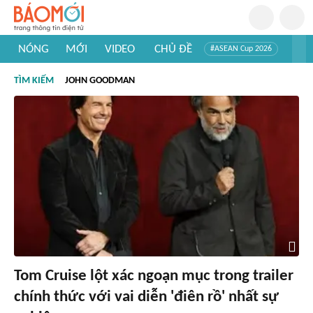
NÓNG
MỚI
VIDEO
CHỦ ĐỀ
#ASEAN Cup 2026
#Trí tuệ nhân tạo
#Mỹ - Iran
#Khám phá Việt Nam
TÌM KIẾM
JOHN GOODMAN
#Khám phá thế giới
Tom Cruise lột xác ngoạn mục trong trailer
chính thức với vai diễn 'điên rồ' nhất sự