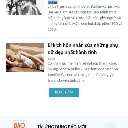
Là bà trùm của băng đảng Barker-Karpis, Ma
Barker giám sát các con trai của mình thực
hiện hàng loạt vụ cướp, bắt cóc, giết người và
khủng bố nước Mỹ trong hai thập niên 1920 và
1930.
Bi kịch hôn nhân của những phụ
nữ đẹp nhất hành tinh
Có nhan sắc mê mẩn, sự nghiệp thành công
nhưng Sandra Bullock, Scarlett Johansson và
Jennifer Garner lại trải qua nhiều sóng gió
trong chuyện tình cảm.
XEM THÊM
TẢI ỨNG DỤNG BÁO MỚI