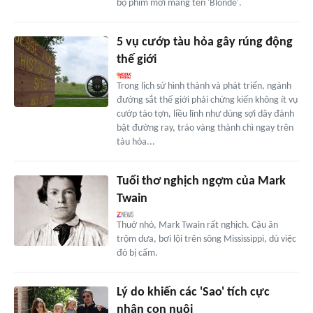
bộ phim mới mang tên 'Blonde'.
5 vụ cướp tàu hỏa gây rúng động
thế giới
Trong lịch sử hình thành và phát triển, ngành
đường sắt thế giới phải chứng kiến không ít vụ
cướp táo tợn, liều lĩnh như dùng sợi dây đánh
bật đường ray, tráo vàng thành chì ngay trên
tàu hỏa...
Tuổi thơ nghịch ngợm của Mark
Twain
Thuở nhỏ, Mark Twain rất nghịch. Cậu ăn
trộm dưa, bơi lội trên sông Mississippi, dù việc
đó bị cấm.
Lý do khiến các 'Sao' tích cực
nhận con nuôi