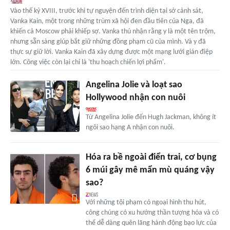
Vào thế kỷ XVIII, trước khi tự nguyện đến trình diện tại sở cảnh sát,
Vanka Kain, một trong những trùm xã hội đen đầu tiên của Nga, đã
khiến cả Moscow phải khiếp sợ. Vanka thú nhận rằng y là một tên trộm,
nhưng sẵn sàng giúp bắt giữ những đồng phạm cũ của mình. Và y đã
thực sự giữ lời. Vanka Kain đã xây dựng được một mạng lưới gián điệp
lớn. Công việc còn lại chỉ là 'thu hoạch chiến lợi phẩm'.
Angelina Jolie và loạt sao
Hollywood nhận con nuôi
Từ Angelina Jolie đến Hugh Jackman, không ít
ngôi sao hạng A nhận con nuôi.
Hóa ra bề ngoài điển trai, cơ bụng
6 múi gây mê mẩn mù quáng vậy
sao?
Với những tội phạm có ngoại hình thu hút,
công chúng có xu hướng thần tượng hóa và có
thể dễ dàng quên lãng hành động bạo lực của