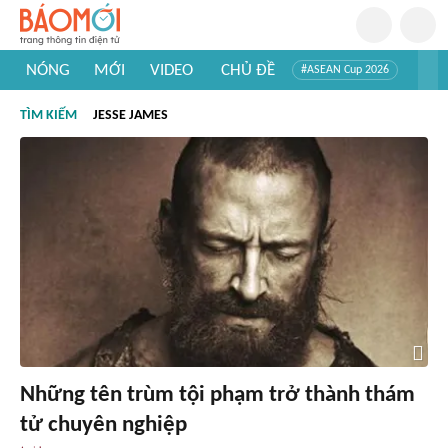
NÓNG
MỚI
VIDEO
CHỦ ĐỀ
#ASEAN Cup 2026
#Trí tuệ nhân tạo
#Mỹ - Iran
#Khám phá Việt Nam
TÌM KIẾM
JESSE JAMES
#Khám phá thế giới
Những tên trùm tội phạm trở thành thám
tử chuyên nghiệp