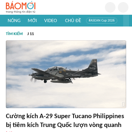
NÓNG
MỚI
VIDEO
CHỦ ĐỀ
#ASEAN Cup 2026
#Trí tuệ nhân tạo
#Mỹ - Iran
#Khám phá Việt Nam
TÌM KIẾM
J 11
#Khám phá thế giới
Cường kích A-29 Super Tucano Philippines
bị tiêm kích Trung Quốc lượn vòng quanh