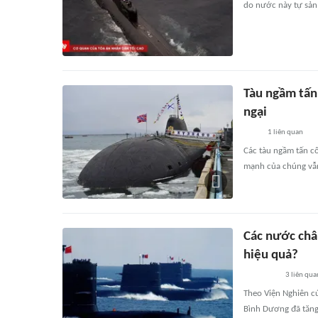
do nước này tự sản
Tàu ngầm tấn
ngại
1
liên quan
Các tàu ngầm tấn c
mạnh của chúng vẫ
Các nước châ
hiệu quả?
3
liên qua
Theo Viện Nghiên c
Bình Dương đã tăng