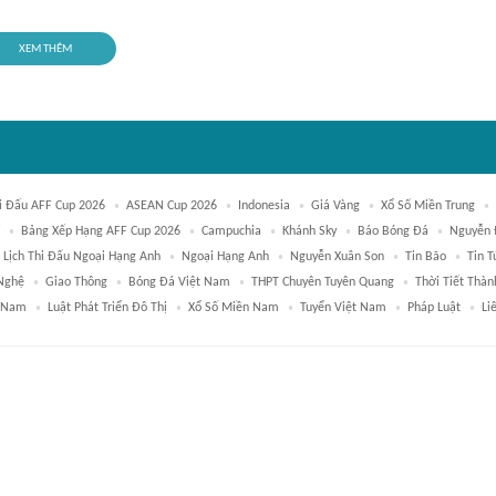
XEM THÊM
hi Đấu AFF Cup 2026
ASEAN Cup 2026
Indonesia
Giá Vàng
Xổ Số Miền Trung
Bảng Xếp Hạng AFF Cup 2026
Campuchia
Khánh Sky
Báo Bóng Đá
Nguyễn 
Lịch Thi Đấu Ngoại Hạng Anh
Ngoại Hạng Anh
Nguyễn Xuân Son
Tin Bão
Tin T
 Nghệ
Giao Thông
Bóng Đá Việt Nam
THPT Chuyên Tuyên Quang
Thời Tiết Thàn
t Nam
Luật Phát Triển Đô Thị
Xổ Số Miền Nam
Tuyển Việt Nam
Pháp Luật
Li