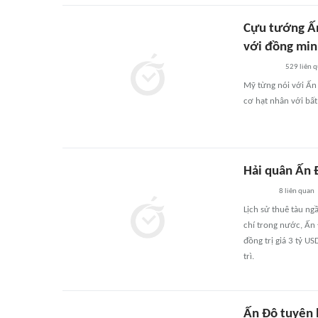
Cựu tướng Ấn
với đồng mi
529
liên 
Mỹ từng nói với Ấn
cơ hạt nhân với bất
Hải quân Ấn 
8
liên quan
Lịch sử thuê tàu ng
chí trong nước, Ấn 
đồng trị giá 3 tỷ U
trì.
Ấn Độ tuyên 