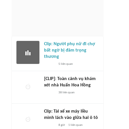
Clip: Người phụ nữ đi chợ
bất ngờ bị đâm trọng
thương
5
liên quan
[CLIP]: Toàn cảnh vụ khám
xét nhà Huấn Hoa Hồng
38
liên quan
Clip: Tài xế xe máy liều
mình lách vào giữa hai ô tô
8 giờ
1
liên quan