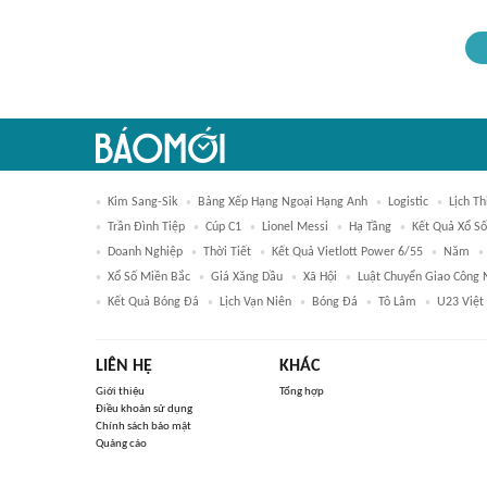
Kim Sang-Sik
Bảng Xếp Hạng Ngoại Hạng Anh
Logistic
Lịch T
Trần Đình Tiệp
Cúp C1
Lionel Messi
Hạ Tầng
Kết Quả Xổ Số
Doanh Nghiệp
Thời Tiết
Kết Quả Vietlott Power 6/55
Năm
Xổ Số Miền Bắc
Giá Xăng Dầu
Xã Hội
Luật Chuyển Giao Công
Kết Quả Bóng Đá
Lịch Vạn Niên
Bóng Đá
Tô Lâm
U23 Việ
LIÊN HỆ
KHÁC
Giới thiệu
Tổng hợp
Điều khoản sử dụng
Chính sách bảo mật
Quảng cáo