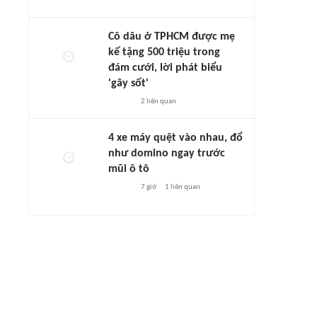
Cô dâu ở TPHCM được mẹ
kế tặng 500 triệu trong
đám cưới, lời phát biểu
'gây sốt'
2
liên quan
4 xe máy quệt vào nhau, đổ
như domino ngay trước
mũi ô tô
7 giờ
1
liên quan