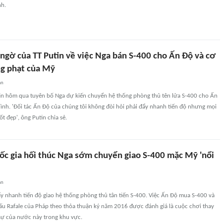
nh.
ngờ của TT Putin về việc Nga bán S-400 cho Ấn Độ và cơ
ng phạt của Mỹ
an
in hôm qua tuyên bố Nga dự kiến chuyển hệ thống phòng thủ tên lửa S-400 cho Ấn
rình. 'Đối tác Ấn Độ của chúng tôi không đòi hỏi phải đẩy nhanh tiến độ nhưng mọi
ốt đẹp', ông Putin chia sẻ.
c gia hối thúc Nga sớm chuyển giao S-400 mặc Mỹ 'nổi
an
 nhanh tiến độ giao hệ thống phòng thủ tân tiến S-400. Việc Ấn Độ mua S-400 và
ấu Rafale của Pháp theo thỏa thuận ký năm 2016 được đánh giá là cuộc chơi thay
sự của nước này trong khu vực.