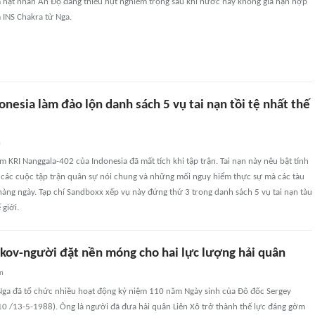
 hạt nhân Ấn Độ đang thiếu hụt nghiêm trọng sau khi nước này không gia hạn hợp
 INS Chakra từ Nga.
nesia làm đảo lộn danh sách 5 vụ tai nạn tồi tệ nhất thế
n
m KRI Nanggala-402 của Indonesia đã mất tích khi tập trận. Tai nạn này nêu bật tính
 các cuộc tập trận quân sự nói chung và những mối nguy hiểm thực sự mà các tàu
àng ngày. Tạp chí Sandboxx xếp vụ này đứng thứ 3 trong danh sách 5 vụ tai nạn tàu
 giới.
kov-người đặt nền móng cho hai lực lượng hải quân
an
Nga đã tổ chức nhiều hoạt động kỷ niệm 110 năm Ngày sinh của Đô đốc Sergey
0 /13-5-1988). Ông là người đã đưa hải quân Liên Xô trở thành thế lực đáng gờm