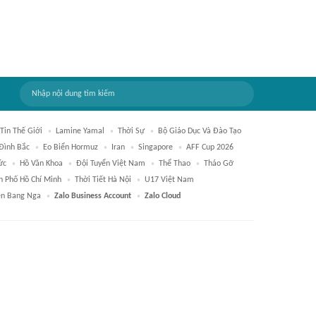
Tin Thế Giới
Lamine Yamal
Thời Sự
Bộ Giáo Dục Và Đào Tạo
Đình Bắc
Eo Biển Hormuz
Iran
Singapore
AFF Cup 2026
ức
Hồ Văn Khoa
Đội Tuyển Việt Nam
Thể Thao
Tháo Gỡ
h Phố Hồ Chí Minh
Thời Tiết Hà Nội
U17 Việt Nam
ên Bang Nga
Zalo Business Account
Zalo Cloud