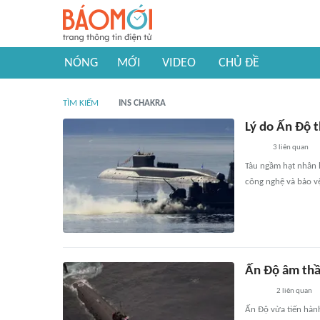
NÓNG
MỚI
VIDEO
CHỦ ĐỀ
TÌM KIẾM
INS CHAKRA
Lý do Ấn Độ 
3
liên quan
Tàu ngầm hạt nhân l
công nghệ và bảo vệ
Ấn Độ âm thầ
2
liên quan
Ấn Độ vừa tiến hàn