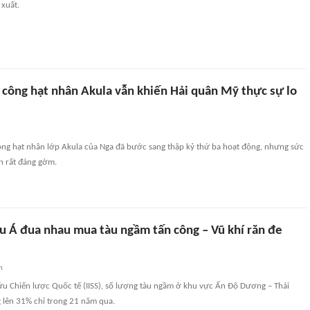
 xuất.
 công hạt nhân Akula vẫn khiến Hải quân Mỹ thực sự lo
ông hạt nhân lớp Akula của Nga đã bước sang thập kỷ thứ ba hoạt động, nhưng sức
n rất đáng gờm.
u Á đua nhau mua tàu ngầm tấn công – Vũ khí răn đe
n
ứu Chiến lược Quốc tế (IISS), số lượng tàu ngầm ở khu vực Ấn Độ Dương – Thái
 lên 31% chỉ trong 21 năm qua.