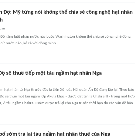
 Độ: Mỹ từng nói không thể chia sẻ công nghệ hạt nhân
nh
quan
 Độ rằng luật pháp nước này buộc Washington không thể chia sẻ công nghệ động
 cứ nước nào, kể cả với đồng minh.
Độ sẽ thuê tiếp một tàu ngầm hạt nhân Nga
ầm hạt nhân từ Nga (trước đây là Liên Xô) của Hải quân Ấn Độ đang lặp lại. Theo báo
Độ sẽ thuê một tàu ngầm lớp Akula khác - được đặt tên là Chakra III - trong một hợp
SD, vì tàu ngầm Chakra-II sớm được trả lại cho Nga trước thời hạn do các vấn đề bảo
bố sớm trả lại tàu ngầm hạt nhân thuê của Nga