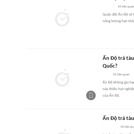
10
liên qua
Quân đội Ấn Độ sẽ t
năng lượng hạt nhâ
Ấn Độ trả tàu
Quốc?
10
liên quan
Ấn Độ không gia hạ
này thiếu hụt nghiê
của Ấn Độ.
Ấn Độ trả tà
10
liên qu