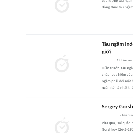
Lực lượng tàu ngầm
đồng thuê tàu ngầm
Tàu ngầm Indo
giới
17
liên qua
Tuần trước, tàu ngầ
chất nguy hiểm của
ngầm phải đối mặt h
ngầm tồi tệ nhất thế
Sergey Gorsh
2
liên qu
Vừa qua, Hải quân 
Gorshkov (26-2-191