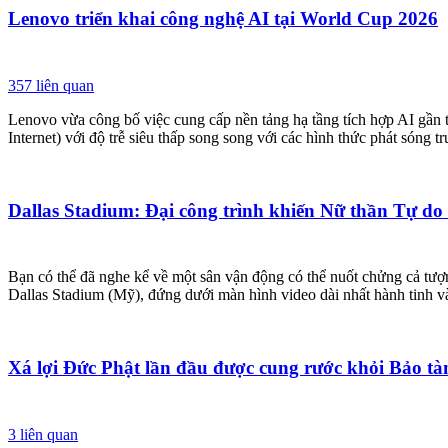
Lenovo triển khai công nghệ AI tại World Cup 2026
357
liên quan
Lenovo vừa công bố việc cung cấp nền tảng hạ tầng tích hợp AI gần t
Internet) với độ trễ siêu thấp song song với các hình thức phát sóng t
Dallas Stadium: Đại công trình khiến Nữ thần Tự do
Bạn có thể đã nghe kể về một sân vận động có thể nuốt chửng cả tượ
Dallas Stadium (Mỹ), đứng dưới màn hình video dài nhất hành tinh và
Xá lợi Đức Phật lần đầu được cung rước khỏi Bảo t
3
liên quan