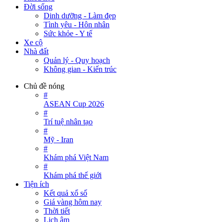
Đời sống
Dinh dưỡng - Làm đẹp
Tình yêu - Hôn nhân
Sức khỏe - Y tế
Xe cộ
Nhà đất
Quản lý - Quy hoạch
Không gian - Kiến trúc
Chủ đề nóng
#
ASEAN Cup 2026
#
Trí tuệ nhân tạo
#
Mỹ - Iran
#
Khám phá Việt Nam
#
Khám phá thế giới
Tiện ích
Kết quả xổ số
Giá vàng hôm nay
Thời tiết
Lịch âm