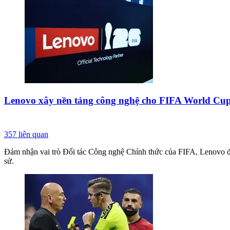
Lenovo xây nền tảng công nghệ cho FIFA World Cup 2
357
liên quan
Đảm nhận vai trò Đối tác Công nghệ Chính thức của FIFA, Lenovo đã 
sử.