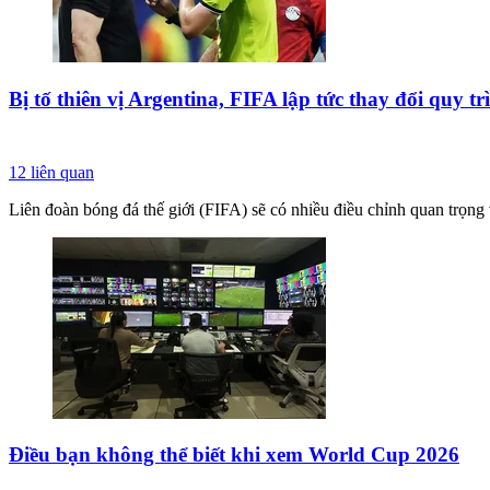
Bị tố thiên vị Argentina, FIFA lập tức thay đổi quy 
12
liên quan
Liên đoàn bóng đá thế giới (FIFA) sẽ có nhiều điều chỉnh quan trọn
Điều bạn không thể biết khi xem World Cup 2026