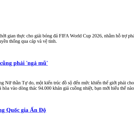
hời gian thực cho giải bóng đá FIFA World Cup 2026, nhằm hỗ trợ phát
ruyền thống qua cáp và vệ tinh.
 cũng phải 'ngả mũ'
ng Nữ thần Tự do, một kiến trúc đồ sộ đến mức khiến thế giới phải ch
 hòa vào dòng thác 94.000 khán giả cuồng nhiệt, bạn mới hiểu thế nào
àng Quốc gia Ấn Độ