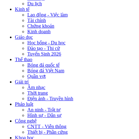
Du lịch
Kinh tế
Lao động - Việc làm
Tài chính
Chứng khoán
Kinh doanh
Giáo dục
Học bổng - Du học
Đào tạo - Thi cử
Tuyển Sinh 2026
Thể thao
Bóng đá quốc tế
Bóng đá Việt Nam
Quần vợt
Giải trí
Âm nhạc
Thời trang
Điện ảnh - Truyền hình
Pháp luật
An ninh - Trật tự
Hình sự - Dân sự
Công nghệ
CNTT - Viễn thông
Thiết bị - Phần cứng
Khoa học