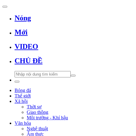
Nóng
Mới
VIDEO
CHỦ ĐỀ
Bóng đá
Thế giới
Xã hội
Thời sự
Giao thông
Môi trường - Khí hậu
Văn hóa
Nghệ thuật
Ẩm thực