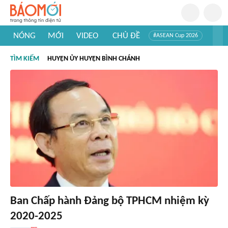
NÓNG
MỚI
VIDEO
CHỦ ĐỀ
#ASEAN Cup 2026
#Trí tuệ nhân tạo
#Mỹ - Iran
#Khám phá Việt Nam
TÌM KIẾM
HUYỆN ỦY HUYỆN BÌNH CHÁNH
#Khám phá thế giới
Ban Chấp hành Đảng bộ TPHCM nhiệm kỳ
2020-2025