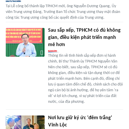
Tại Lễ công bố thành lập TPHCM mới, ông Nguyễn Dương Quang, Ủy
viên Trung ương Đảng, Trưởng Ban Tổ chức Trung ương thay mặt đoàn
công tác Trung ương công bố các quyết định của Trung ương.
Sau sắp xếp, TPHCM có đủ không
gian, điều kiện phát triển mạnh
mẽ hơn
Thông tin về tình hình sắp xếp đơn vị hành
chính, Bí thư Thành ủy TPHCM Nguyễn Văn
Nên cho biết, sau sắp xếp, TPHCM sẽ có đủ
không gian, điều kiện và tận dụng thời cơ để
phát triển mạnh hơn. Bên cạnh đó, đồng chí
lưu ý quan tâm đến chế độ, chính sách cho đội
ngũ cán bộ bị ảnh hưởng, để họ yên tâm 'ra
về' vì lợi ích chung, vì sự phát triển của đất
nước, của địa phương.
Nơi lưu giữ ký ức 'đêm trắng'
Vĩnh Lộc