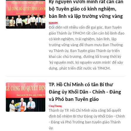
Kỷ nguyên vươn mình rất cần cán
bộ Tuyên giáo có kinh nghiệm,
bản lĩnh và lập trường vững vàng
Đối diện với nhiều vấn đề gai góc, Ban Tuyên
giáo Thành ủy TPHCM rất cần cán bộ lãnh đạo
có kinh nghiệm, trải nghiệm, bản lĩnh, lập
trường vững vàng để tham mưu Ban Thường
vụ Thành ủy, Ban Tuyên giáo Thành ủy triển
khai các chủ trương, đường lối trong thời kỳ
'kỷ nguyên mới, kỷ nguyên vươn mình' để xây
dựng, phát triển đất nước và TPHCM.
TP. Hồ Chí Minh có tân Bí thư
Đảng ủy Khối Dân - Chính - Đảng
và Phó ban Tuyên giáo
Thành ủy TP. Hồ Chí Minh vừa công bố quyết
định bổ nhiệm Bí thư Đảng ủy Khối Dân - Chính
- Đảng và Phó Trưởng ban tuyên giáo Thành
ủy.