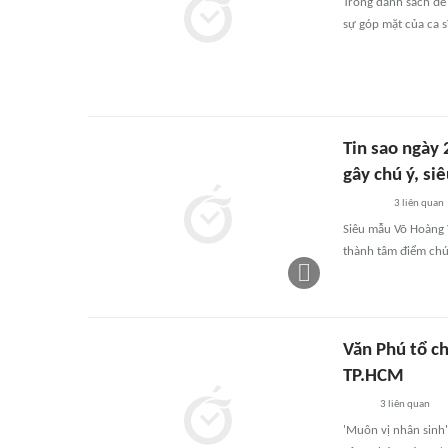
Trong danh sách đề
sự góp mặt của ca 
Tin sao ngày 
gây chú ý, si
3
liên quan
Siêu mẫu Võ Hoàng Y
thành tâm điểm chú
Văn Phú tổ ch
TP.HCM
3
liên quan
'Muôn vị nhân sinh'