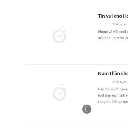
Tin vui cho 
9
liên quan
Phòng vé Việt cuối 
đến từ cú bứt tốc c
Nam thần sho
1
liên quan
Gây chú ý với ngoại
tuổi trên màn ảnh 
cũng thu hút sự qua