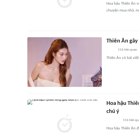
Hoa hậu Thiên Ân v
chuyện mua nhà, mố
Thiên Ân gây
116
liên quan
Thiên Ân có bài viế
Hoa hậu Thiê
chú ý
116
liên qu
Hoa hậu Thiên Ân đ