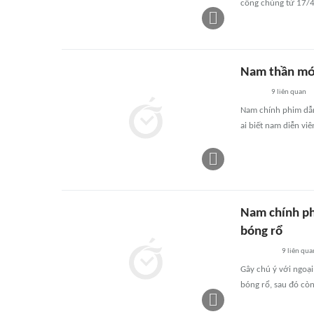
công chúng từ 17/4
Nam thần mới 
9
liên quan
Nam chính phim dẫn 
ai biết nam diễn vi
Nam chính ph
bóng rổ
9
liên qua
Gây chú ý với ngoại 
bóng rổ, sau đó cò