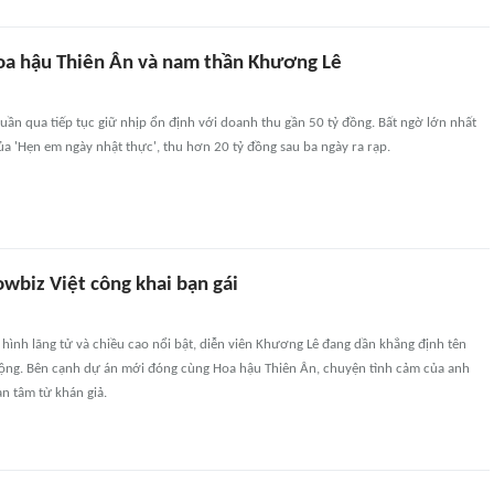
Hoa hậu Thiên Ân và nam thần Khương Lê
tuần qua tiếp tục giữ nhịp ổn định với doanh thu gần 50 tỷ đồng. Bất ngờ lớn nhất
ủa 'Hẹn em ngày nhật thực', thu hơn 20 tỷ đồng sau ba ngày ra rạp.
wbiz Việt công khai bạn gái
 hình lãng tử và chiều cao nổi bật, diễn viên Khương Lê đang dần khẳng định tên
rộng. Bên cạnh dự án mới đóng cùng Hoa hậu Thiên Ân, chuyện tình cảm của anh
n tâm từ khán giả.