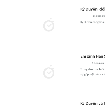
Kỳ Duyên 'đố
116
liên qu
Kỳ Duyên công khai 
Em xinh Han 
1
liên quan
Trong danh sách đề
sự góp mặt của ca s
Kỳ Duyên và T