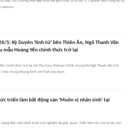
 cử top 100 Gương mặt đẹp nhất thế giới năm 2026 do TC Candler mới công bố có
sĩ Lamoon.
26/5: Kỳ Duyên 'tình tứ' bên Thiên Ân, Ngô Thanh Vân
êu mẫu Hoàng Yến chính thức trở lại
ến chính thức trở lại với The Face Vietnam 2026, trong khi Ngô Thanh Vân trở
 ý khi chung khung hình với Park Seo Joon.
ức triển lãm bất động sản 'Muôn vị nhân sinh' tại
 mang đến một hành trình trải nghiệm đa giác quan. Triển lãm mở cửa tự do cho