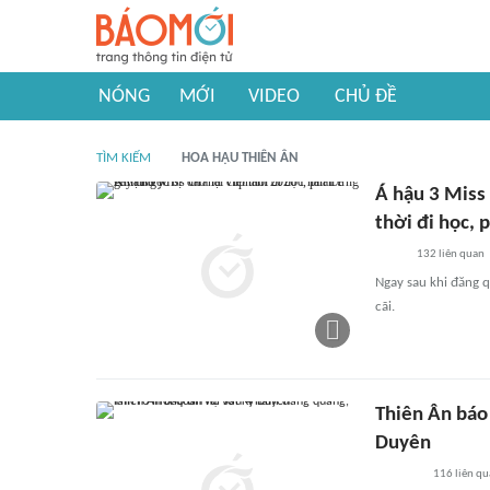
NÓNG
MỚI
VIDEO
CHỦ ĐỀ
TÌM KIẾM
HOA HẬU THIÊN ÂN
Á hậu 3 Miss 
thời đi học, 
132
liên quan
Ngay sau khi đăng 
cãi.
Thiên Ân báo 
Duyên
116
liên qu