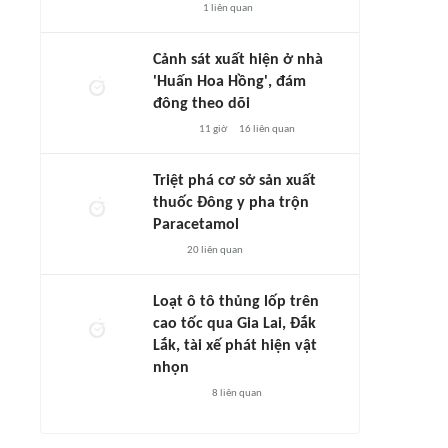
1
liên quan
Cảnh sát xuất hiện ở nhà
'Huấn Hoa Hồng', đám
đông theo dõi
11 giờ
16
liên quan
Triệt phá cơ sở sản xuất
thuốc Đông y pha trộn
Paracetamol
20
liên quan
Loạt ô tô thủng lốp trên
cao tốc qua Gia Lai, Đắk
Lắk, tài xế phát hiện vật
nhọn
8
liên quan