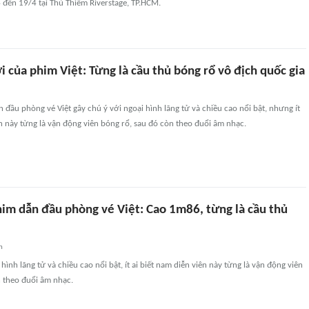
 đến 19/4 tại Thủ Thiêm Riverstage, TP.HCM.
của phim Việt: Từng là cầu thủ bóng rổ vô địch quốc gia
đầu phòng vé Việt gây chú ý với ngoại hình lãng tử và chiều cao nổi bật, nhưng ít
ên này từng là vận động viên bóng rổ, sau đó còn theo đuổi âm nhạc.
im dẫn đầu phòng vé Việt: Cao 1m86, từng là cầu thủ
n
hình lãng tử và chiều cao nổi bật, ít ai biết nam diễn viên này từng là vận động viên
n theo đuổi âm nhạc.