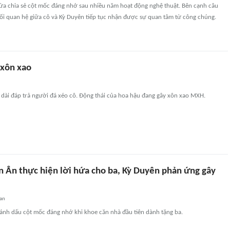
ừa chia sẻ cột mốc đáng nhớ sau nhiều năm hoạt động nghệ thuật. Bên cạnh câu
i quan hệ giữa cô và Kỳ Duyên tiếp tục nhận được sự quan tâm từ công chúng.
 xôn xao
t dài đáp trả người đá xéo cô. Động thái của hoa hậu đang gây xôn xao MXH.
n Ân thực hiện lời hứa cho ba, Kỳ Duyên phản ứng gây
an
ánh dấu cột mốc đáng nhớ khi khoe căn nhà đầu tiên dành tặng ba.