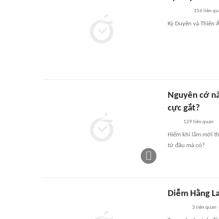
116
liên qu
Kỳ Duyên và Thiên 
Nguyên cớ nào
cực gắt?
129
liên quan
Hiếm khi lắm mới t
từ đâu mà có?
Diễm Hằng La
3
liên quan