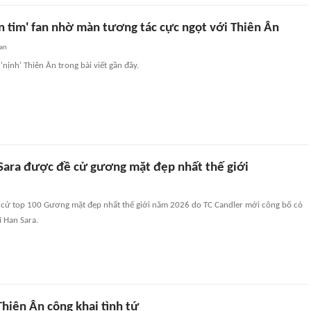
n tim' fan nhờ màn tương tác cực ngọt với Thiên Ân
an
'nịnh' Thiên Ân trong bài viết gần đây.
Sara được đề cử gương mặt đẹp nhất thế giới
 cử top 100 Gương mặt đẹp nhất thế giới năm 2026 do TC Candler mới công bố có
ĩ Han Sara.
hiên Ân công khai tình tứ