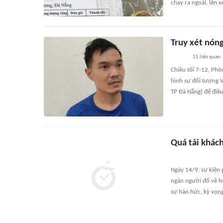
chạy ra ngoài, lên 
Truy xét nóng
15
liên quan
Chiều tối 7-12, Phò
hình sự đối tượng V
TP Đà Nẵng) để điều 
Quá tải khác
Ngày 14/9, sự kiện 
ngàn người đổ về h
sự háo hức, kỳ vọn