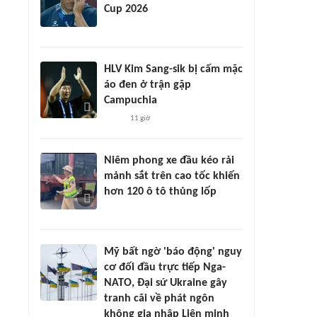
Cup 2026
HLV Kim Sang-sik bị cấm mặc
áo đen ở trận gặp
Campuchia
11 giờ
Niêm phong xe đầu kéo rải
mảnh sắt trên cao tốc khiến
hơn 120 ô tô thủng lốp
Mỹ bất ngờ 'báo động' nguy
cơ đối đầu trực tiếp Nga-
NATO, Đại sứ Ukraine gây
tranh cãi về phát ngôn
không gia nhập Liên minh