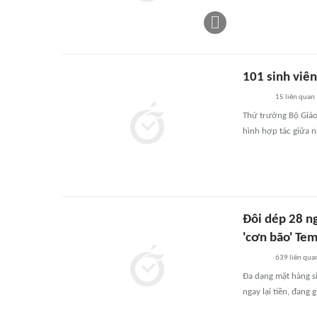
101 sinh viên
15
liên quan
Thứ trưởng Bộ Giáo 
hình hợp tác giữa 
Đôi dép 28 ng
'cơn bão' Te
639
liên qua
Đa dạng mặt hàng s
ngay lại tiền, đang