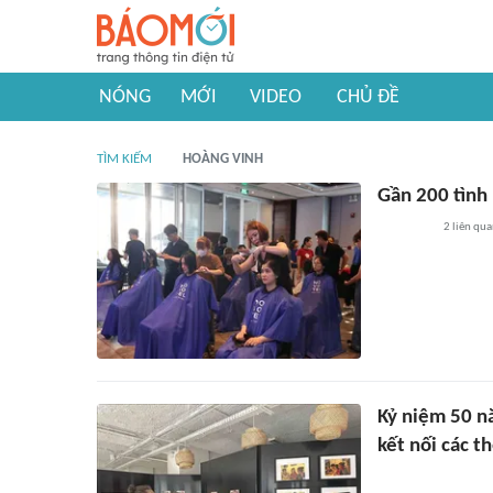
NÓNG
MỚI
VIDEO
CHỦ ĐỀ
TÌM KIẾM
HOÀNG VINH
Gần 200 tình 
2
liên qu
Kỷ niệm 50 nă
kết nối các t