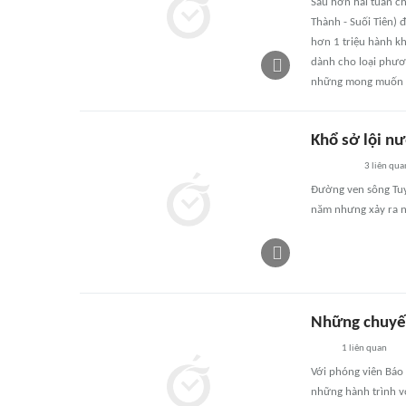
Sau hơn hai tuần c
Thành - Suối Tiên)
hơn 1 triệu hành kh
dành cho loại phươn
những mong muốn c
Khổ sở lội n
3
liên qua
Đường ven sông Tuy
năm nhưng xảy ra n
Những chuyến
1
liên quan
Với phóng viên Báo 
những hành trình 