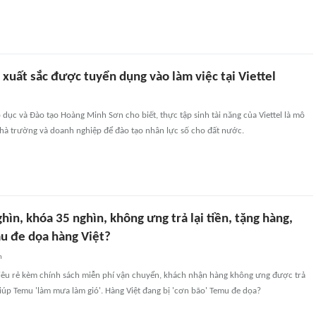
 xuất sắc được tuyển dụng vào làm việc tại Viettel
dục và Đào tạo Hoàng Minh Sơn cho biết, thực tập sinh tài năng của Viettel là mô
nhà trường và doanh nghiệp để đào tạo nhân lực số cho đất nước.
hìn, khóa 35 nghìn, không ưng trả lại tiền, tặng hàng,
mu đe dọa hàng Việt?
n
iêu rẻ kèm chính sách miễn phí vận chuyển, khách nhận hàng không ưng được trả
 giúp Temu 'làm mưa làm gió'. Hàng Việt đang bị 'cơn bão' Temu đe dọa?