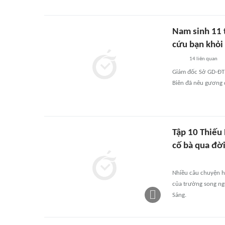
Nam sinh 11 
cứu bạn khỏi
14
liên quan
Giám đốc Sở GD-ĐT 
Biên đã nêu gương 
Tập 10 Thiếu 
cố bà qua đờ
Nhiều câu chuyện h
của trường song ngữ
Sáng.