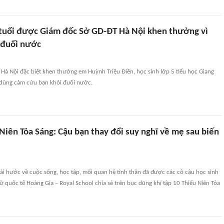
tuổi được Giám đốc Sở GD-ĐT Hà Nội khen thưởng vì
 đuối nước
Hà Nội đặc biệt khen thưởng em Huỳnh Triệu Điền, học sinh lớp 5 tiểu học Giang
dũng cảm cứu bạn khỏi đuối nước.
Niên Tỏa Sáng: Cậu bạn thay đổi suy nghĩ về mẹ sau biến
i
ài hước về cuộc sống, học tập, mối quan hệ tình thân đã được các cô cậu học sinh
 quốc tế Hoàng Gia – Royal School chia sẻ trên bục dũng khí tập 10 Thiếu Niên Tỏa