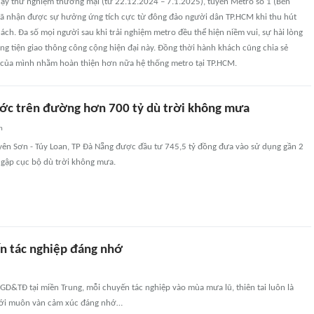
hạy thử nghiệm thương mại (từ 22.12.2024 – 7.1.2025), tuyến Metro số 1 (Bến
 đã nhận được sự hưởng ứng tích cực từ đông đảo người dân TP.HCM khi thu hút
ách. Đa số mọi người sau khi trải nghiệm metro đều thể hiện niềm vui, sự hài lòng
g tiện giao thông công cộng hiện đại này. Đồng thời hành khách cũng chia sẻ
ủa mình nhằm hoàn thiện hơn nữa hệ thống metro tại TP.HCM.
ước trên đường hơn 700 tỷ dù trời không mưa
n
ên Sơn - Túy Loan, TP Đà Nẵng được đầu tư 745,5 tỷ đồng đưa vào sử dụng gần 2
gập cục bộ dù trời không mưa.
 tác nghiệp đáng nhớ
GD&TĐ tại miền Trung, mỗi chuyến tác nghiệp vào mùa mưa lũ, thiên tai luôn là
với muôn vàn cảm xúc đáng nhớ…