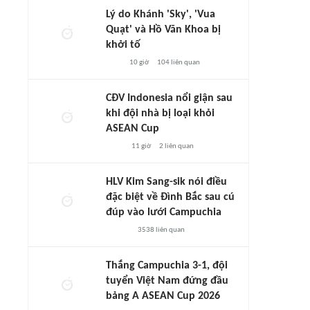
Lý do Khánh 'Sky', 'Vua
Quạt' và Hồ Văn Khoa bị
khởi tố
10 giờ
104
liên quan
CĐV Indonesia nổi giận sau
khi đội nhà bị loại khỏi
ASEAN Cup
11 giờ
2
liên quan
HLV Kim Sang-sik nói điều
đặc biệt về Đình Bắc sau cú
đúp vào lưới Campuchia
3538
liên quan
Thắng Campuchia 3-1, đội
tuyển Việt Nam đứng đầu
bảng A ASEAN Cup 2026