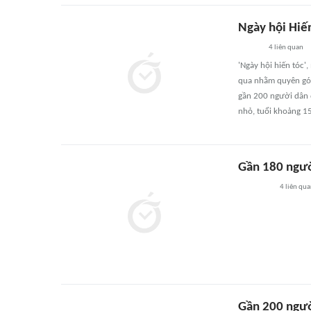
Ngày hội Hiến
4
liên quan
'Ngày hội hiến tóc'
qua nhằm quyên góp 
gần 200 người dân 
nhỏ, tuổi khoảng 15
Gần 180 người
4
liên qu
Gần 200 người