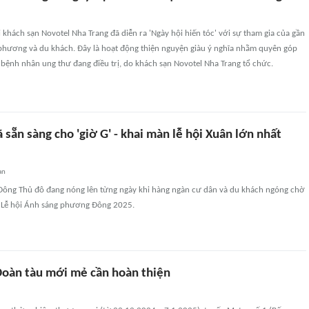
 khách sạn Novotel Nha Trang đã diễn ra 'Ngày hội hiến tóc' với sự tham gia của gần
phương và du khách. Đây là hoạt động thiện nguyện giàu ý nghĩa nhằm quyên góp
g bệnh nhân ung thư đang điều trị, do khách sạn Novotel Nha Trang tổ chức.
 sẵn sàng cho 'giờ G' - khai màn lễ hội Xuân lớn nhất
an
Đông Thủ đô đang nóng lên từng ngày khi hàng ngàn cư dân và du khách ngóng chờ
ội Lễ hội Ánh sáng phương Đông 2025.
Đoàn tàu mới mẻ cần hoàn thiện