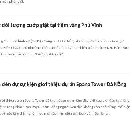
xe máy phóng đi.
 đối tượng cướp giật tại tiệm vàng Phú Vinh
ng Cảnh sát hình sự (CSHS) - Công an TP Đà Nẵng đã bắt giữ khẩn cấp và tạm giữ
ũ Hiền (1991, trú phường Thống Nhất, tỉnh Gia Lai; hiện trú phường Ngũ Hành Sơn,
tra làm rõ về hành vi: 'Cướp giật tài sản'.
h đến dự sự kiện giới thiệu dự án Spana Tower Đà Nẵng
giới thiệu dự án Spana Tower đã thu hút sự quan tâm đặc biệt của giới đầu tư. Hàng
ội trường khách sạn Royal Lotus, dòng người ken đặc không còn chỗ đứng, thể hiện
g về một tâm điểm phồn hoa mới sắp hiện diện tại Hòa Xuân (Đà Nẵng).