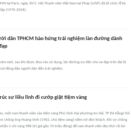
VN tại Paris, ngày 30/5, Hội Thanh niên Việt Nam tại Pháp (UJVF) đã tổ chức lễ kỷ
lập (1976-2026).
ời dân TPHCM hào hứng trải nghiệm làn đường dành
 đạp
ăm mới, sau khi được đưa vào sử dụng, làn đường ưu tiên cho xe đạp trên đại lộ
 hút đông đảo người dân đến trải nghiệm.
trúc sư liều lĩnh đi cướp giật tiệm vàng
ều, một nam thanh niên vào tiệm vàng Phú Vinh (tại phường An Hải, TP Đà Nẵng) hỏi
vợ chồng ông Hoàng Vinh (1962, chủ tiệm vàng) niềm nở đón khách. Khi vợ chồng
nhẫn 5 chỉ vàng 98K (trị giá gần 70 triệu đồng) để nam thanh niên đeo thử rồi bỏ