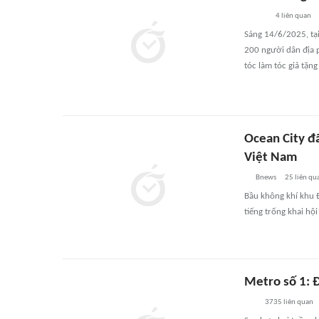
4
liên quan
Sáng 14/6/2025, tại
200 người dân địa 
tóc làm tóc giả tặn
Ocean City đã
Việt Nam
Bnews
25
liên qu
Bầu không khí khu 
tiếng trống khai h
Metro số 1: 
3735
liên quan