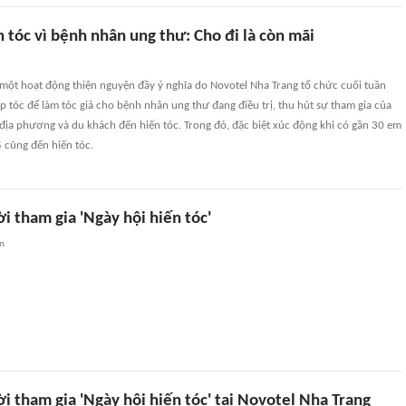
 tóc vì bệnh nhân ung thư: Cho đi là còn mãi
, một hoạt động thiện nguyện đầy ý nghĩa do Novotel Nha Trang tổ chức cuối tuần
tóc để làm tóc giả cho bệnh nhân ung thư đang điều trị, thu hút sự tham gia của
địa phương và du khách đến hiến tóc. Trong đó, đặc biệt xúc động khi có gần 30 em
 cũng đến hiến tóc.
 tham gia 'Ngày hội hiến tóc'
an
 tham gia 'Ngày hội hiến tóc' tại Novotel Nha Trang