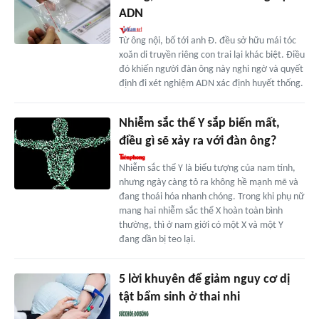
ADN
Từ ông nội, bố tới anh Đ. đều sở hữu mái tóc
xoăn di truyền riêng con trai lại khác biệt. Điều
đó khiến người đàn ông này nghi ngờ và quyết
định đi xét nghiệm ADN xác định huyết thống.
Nhiễm sắc thể Y sắp biến mất,
điều gì sẽ xảy ra với đàn ông?
Nhiễm sắc thể Y là biểu tượng của nam tính,
nhưng ngày càng tỏ ra không hề mạnh mẽ và
đang thoái hóa nhanh chóng. Trong khi phụ nữ
mang hai nhiễm sắc thể X hoàn toàn bình
thường, thì ở nam giới có một X và một Y
đang dần bị teo lại.
5 lời khuyên để giảm nguy cơ dị
tật bẩm sinh ở thai nhi