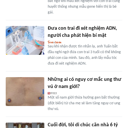
bất ngờ khi mẫu xét nghiệm với con trai cùng
huyết thống nhưng mẫu gene hiển thị là bé
gái.
Đưa con trai đi xét nghiệm ADN,
người cha phát hiện bí mật
Sau khi nhận được tin nhắn lạ, anh Tuấn bắt
đầu nghi ngờ đứa con trai 3 tuổi có thể không
phải con của mình. Sau đó, anh lấy mẫu tóc
đưa đi xét nghiệm ADN.
Những ai có nguy cơ mắc ung thư
vú ở nam giới?
Một số nam giới thừa hưởng gen bất thường
(đột biến) từ cha mẹ sẽ làm tăng nguy cơ ung
thư vú.
Cuối đời, tôi di chúc căn nhà 6 tỷ