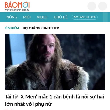
NÓNG
MỚI
VIDEO
CHỦ ĐỀ
#ASEAN Cup 2026
#Trí tuệ nhân tạo
#Mỹ - Iran
#Khám phá Việt Nam
TÌM KIẾM
HỘI CHỨNG KLINEFELTER
#Khám phá thế giới
Tài tử 'X-Men' mắc 1 căn bệnh là nỗi sợ hãi
lớn nhất với phụ nữ