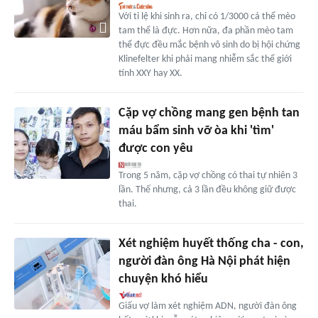
Với tỉ lệ khi sinh ra, chỉ có 1/3000 cá thể mèo
tam thể là đực. Hơn nữa, đa phần mèo tam
thể đực đều mắc bệnh vô sinh do bị hội chứng
Klinefelter khi phải mang nhiễm sắc thể giới
tính XXY hay XX.
Cặp vợ chồng mang gen bệnh tan
máu bẩm sinh vỡ òa khi 'tìm'
được con yêu
Trong 5 năm, cặp vợ chồng có thai tự nhiên 3
lần. Thế nhưng, cả 3 lần đều không giữ được
thai.
Xét nghiệm huyết thống cha - con,
người đàn ông Hà Nội phát hiện
chuyện khó hiểu
Giấu vợ làm xét nghiệm ADN, người đàn ông