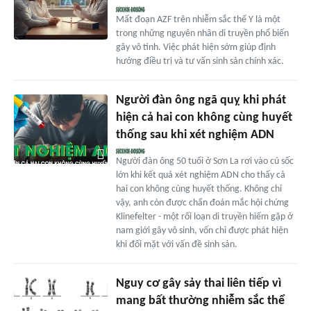
Mất đoạn AZF trên nhiễm sắc thể Y là một
trong những nguyên nhân di truyền phổ biến
gây vô tinh. Việc phát hiện sớm giúp định
hướng điều trị và tư vấn sinh sản chính xác.
Người đàn ông ngã quỵ khi phát
hiện cả hai con không cùng huyết
thống sau khi xét nghiệm ADN
Người đàn ông 50 tuổi ở Sơn La rơi vào cú sốc
lớn khi kết quả xét nghiệm ADN cho thấy cả
hai con không cùng huyết thống. Không chỉ
vậy, anh còn được chẩn đoán mắc hội chứng
Klinefelter - một rối loạn di truyền hiếm gặp ở
nam giới gây vô sinh, vốn chỉ được phát hiện
khi đối mặt với vấn đề sinh sản.
Nguy cơ gây sảy thai liên tiếp vì
mang bất thường nhiễm sắc thể