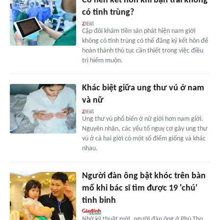
Có nên kết hôn khi bạn trai không
có tinh trùng?
Cặp đôi khám tiền sản phát hiện nam giới
không có tinh trùng có thể đăng ký kết hôn để
hoàn thành thủ tục cần thiết trong việc điều
trị hiếm muộn.
Khác biệt giữa ung thư vú ở nam
và nữ
Ung thư vú phổ biến ở nữ giới hơn nam giới.
Nguyên nhân, các yếu tố nguy cơ gây ung thư
vú ở cả hai giới có một số điểm giống và khác
nhau.
Người đàn ông bật khóc trên bàn
mổ khi bác sĩ tìm được 19 'chú'
tinh binh
Nhờ kỹ thuật mới, người đàn ông ở Phú Thọ,