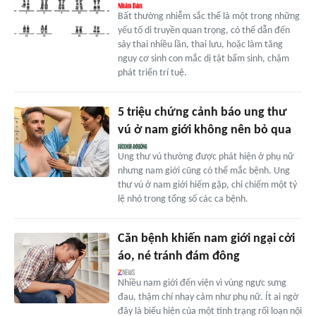
Bất thường nhiễm sắc thể là một trong những
yếu tố di truyền quan trọng, có thể dẫn đến
sảy thai nhiều lần, thai lưu, hoặc làm tăng
nguy cơ sinh con mắc dị tật bẩm sinh, chậm
phát triển trí tuệ.
5 triệu chứng cảnh báo ung thư
vú ở nam giới không nên bỏ qua
Ung thư vú thường được phát hiện ở phụ nữ
nhưng nam giới cũng có thể mắc bệnh. Ung
thư vú ở nam giới hiếm gặp, chỉ chiếm một tỷ
lệ nhỏ trong tổng số các ca bệnh.
Căn bệnh khiến nam giới ngại cởi
áo, né tránh đám đông
Nhiều nam giới đến viện vì vùng ngực sưng
đau, thậm chí nhạy cảm như phụ nữ. Ít ai ngờ
đây là biểu hiện của một tình trạng rối loạn nội