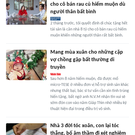
cho cô bán rau củ hiếm muộn dù
người thân bất bình
2 tháng trước, tôi quyết định di chúc tặng hết
tài sản là căn nhà 8 tỷ cho cô bán rau củ hiếm
muộn khiến những người thân rất bất bình.
Mang mùa xuân cho những cặp
vợ chồng gặp bất thường di
truyền
Sau hơn 8 năm hiếm muộn, đã được mổ
micro-TESE ở nhiều đơn vị hỗ trợ sinh sản khác
nhưng thất bại, bác sĩ tư vấn cần xin tinh trùng
hiến tặng, bất ngờ anh N.V.M nhận tin vui sẽ
sớm đón con vào năm Giáp Thìn nhờ nhiều kỹ
thuật hiện đại trong điều trị vô sinh.
Nhà 3 đời tóc xoăn, con lại tóc
thẳng, bố âm thầm đi xét nghiệm