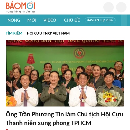
NÓNG
MỚI
VIDEO
CHỦ ĐỀ
#ASEAN Cup 2026
#Trí tuệ nhân tạo
#Mỹ - Iran
#Khám phá Việt Nam
TÌM KIẾM
HỘI CỰU TNXP VIỆT NAM
#Khám phá thế giới
Ông Trần Phương Tín làm Chủ tịch Hội Cựu
Thanh niên xung phong TPHCM