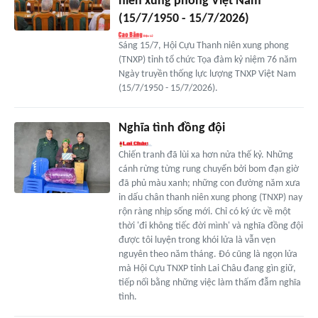
niên xung phong Việt Nam
(15/7/1950 - 15/7/2026)
Sáng 15/7, Hội Cựu Thanh niên xung phong
(TNXP) tỉnh tổ chức Tọa đàm kỷ niệm 76 năm
Ngày truyền thống lực lượng TNXP Việt Nam
(15/7/1950 - 15/7/2026).
Nghĩa tình đồng đội
Chiến tranh đã lùi xa hơn nửa thế kỷ. Những
cánh rừng từng rung chuyển bởi bom đạn giờ
đã phủ màu xanh; những con đường năm xưa
in dấu chân thanh niên xung phong (TNXP) nay
rộn ràng nhịp sống mới. Chỉ có ký ức về một
thời 'đi không tiếc đời mình' và nghĩa đồng đội
được tôi luyện trong khói lửa là vẫn vẹn
nguyên theo năm tháng. Đó cũng là ngọn lửa
mà Hội Cựu TNXP tỉnh Lai Châu đang gìn giữ,
tiếp nối bằng những việc làm thấm đẫm nghĩa
tình.