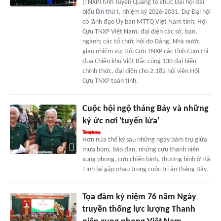
(TNXP) tỉnh Tuyên Quang tổ chức Đại hội đại
biểu lần thứ I, nhiệm kỳ 2026-2031. Dự Đại hội
có lãnh đạo Ủy ban MTTQ Việt Nam tỉnh; Hội
Cựu TNXP Việt Nam; đại diện các sở, ban,
ngành; các tổ chức hội do Đảng, Nhà nước
giao nhiệm vụ; Hội Cựu TNXP các tỉnh Cụm thi
đua Chiến khu Việt Bắc cùng 130 đại biểu
chính thức, đại diện cho 2.182 hội viên Hội
Cựu TNXP toàn tỉnh.
Cuộc hội ngộ tháng Bảy và những
ký ức nơi 'tuyến lửa'
Hơn nửa thế kỷ sau những ngày bám trụ giữa
mưa bom, bão đạn, những cựu thanh niên
xung phong, cựu chiến binh, thương binh ở Hà
Tĩnh lại gặp nhau trong cuộc tri ân tháng Bảy.
Tọa đàm kỷ niệm 76 năm Ngày
truyền thống lực lượng Thanh