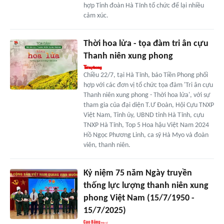
hợp Tỉnh đoàn Hà Tĩnh tổ chức để lại nhiều
cảm xúc.
Thời hoa lửa - tọa đàm tri ân cựu
Thanh niên xung phong
Chiều 22/7, tại Hà Tĩnh, báo Tiền Phong phối
hợp với các đơn vị tổ chức tọa đàm 'Tri ân cựu
Thanh niên xung phong - Thời hoa lửa', với sự
tham gia của đại diện T.Ư Đoàn, Hội Cựu TNXP
Việt Nam, Tỉnh ủy, UBND tỉnh Hà Tĩnh, cựu
TNXP Hà Tĩnh, Top 5 Hoa hậu Việt Nam 2024
Hồ Ngọc Phương Linh, ca sỹ Hà Myo và đoàn
viên, thanh niên.
Kỷ niệm 75 năm Ngày truyền
thống lực lượng thanh niên xung
phong Việt Nam (15/7/1950 -
15/7/2025)