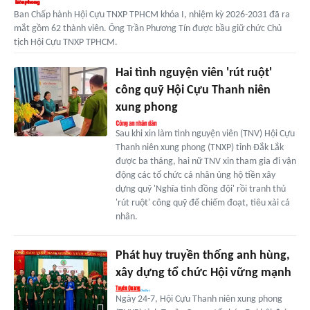
Ban Chấp hành Hội Cựu TNXP TPHCM khóa I, nhiệm kỳ 2026-2031 đã ra
mắt gồm 62 thành viên. Ông Trần Phương Tín được bầu giữ chức Chủ
tịch Hội Cựu TNXP TPHCM.
Hai tình nguyện viên 'rút ruột'
công quỹ Hội Cựu Thanh niên
xung phong
Sau khi xin làm tình nguyện viên (TNV) Hội Cựu
Thanh niên xung phong (TNXP) tỉnh Đắk Lắk
được ba tháng, hai nữ TNV xin tham gia đi vận
động các tổ chức cá nhân ủng hộ tiền xây
dựng quỹ 'Nghĩa tình đồng đội' rồi tranh thủ
'rút ruột' công quỹ để chiếm đoạt, tiêu xài cá
nhân.
Phát huy truyền thống anh hùng,
xây dựng tổ chức Hội vững mạnh
Ngày 24-7, Hội Cựu Thanh niên xung phong