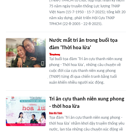
(TNXP) TPHCM tổ chức họp mặt nhân kỷ niệm
75 năm ngày truyền thống Lực lượng TNXP
Việt Nam (15-7-1950 - 15-7-2025); tổng kết 20
năm xây dựng, phát triển Hội Cựu TNXP
TPHCM (22-8-2005 - 22-8-2025).
Nước mắt tri ân trong buổi tọa
đàm 'Thời hoa lửa'
Tại buổi tọa đàm 'Tri ân cựu thanh niên xung
phong - Thời hoa lửa', những câu chuyện về
cuộc đời của cựu thanh niên xung phong
̣(TNXP) từng đi qua chiến tranh bằng tuổi
xuân khiến nhiều người xúc động.
Tri ân cựu thanh niên xung phong
- thời hoa lửa
Tọa đàm 'Tri ân cựu thanh niên xung phong -
thời hoa lửa' nhằm khơi dậy truyền thống yêu
nước, lan tỏa những câu chuyện xúc động về