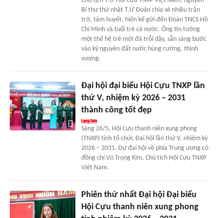
Chủ tịch T.Ư Hội Cựu TNXP Việt Nam, nguyên
Bí thư thứ nhất T.Ư Đoàn chia sẻ nhiều trăn
trở, tâm huyết, hiến kế gửi đến Đoàn TNCS Hồ
Chí Minh và tuổi trẻ cả nước. Ông tin tưởng
một thế hệ trẻ mới đã trỗi dậy, sẵn sàng bước
vào kỷ nguyên đất nước hùng cường, thịnh
vượng.
Đại hội đại biểu Hội Cựu TNXP lần
thứ V, nhiệm kỳ 2026 – 2031
thành công tốt đẹp
Sáng 26/5, Hội Cựu thanh niên xung phong
(TNXP) tỉnh tổ chức Đại hội lần thứ V, nhiệm kỳ
2026 – 2031. Dự đại hội về phía Trung ương có
đồng chí Vũ Trọng Kim, Chủ tịch Hội Cựu TNXP
Việt Nam.
Phiên thứ nhất Đại hội Đại biểu
Hội Cựu thanh niên xung phong