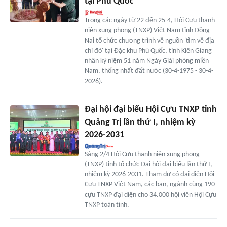
tại Phú Quốc
Trong các ngày từ 22 đến 25-4, Hội Cựu thanh
niên xung phong (TNXP) Việt Nam tỉnh Đồng
Nai tổ chức chương trình về nguồn 'tìm về địa
chỉ đỏ' tại Đặc khu Phú Quốc, tỉnh Kiên Giang
nhân kỷ niệm 51 năm Ngày Giải phóng miền
Nam, thống nhất đất nước (30-4-1975 - 30-4-
2026).
Đại hội đại biểu Hội Cựu TNXP tỉnh
Quảng Trị lần thứ I, nhiệm kỳ
2026-2031
Sáng 2/4 Hội Cựu thanh niên xung phong
(TNXP) tỉnh tổ chức Đại hội đại biểu lần thứ I,
nhiệm kỳ 2026-2031. Tham dự có đại diện Hội
Cựu TNXP Việt Nam, các ban, ngành cùng 190
cựu TNXP đại diện cho 34.000 hội viên Hội Cựu
TNXP toàn tỉnh.