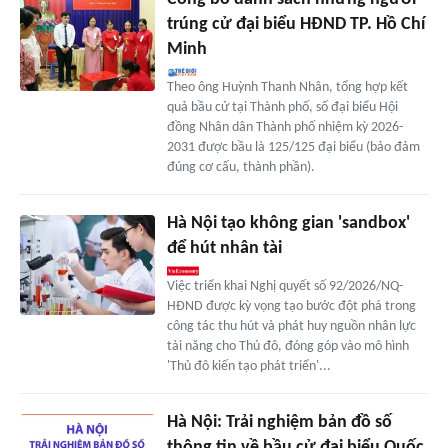
trúng cử đại biểu HĐND TP. Hồ Chí
Minh
Theo ông Huỳnh Thanh Nhân, tổng hợp kết
quả bầu cử tại Thành phố, số đại biểu Hội
đồng Nhân dân Thành phố nhiệm kỳ 2026-
2031 được bầu là 125/125 đại biểu (bảo đảm
đúng cơ cấu, thành phần).
Hà Nội tạo không gian 'sandbox'
để hút nhân tài
Việc triển khai Nghị quyết số 92/2026/NQ-
HĐND được kỳ vọng tạo bước đột phá trong
công tác thu hút và phát huy nguồn nhân lực
tài năng cho Thủ đô, đóng góp vào mô hình
'Thủ đô kiến tạo phát triển'...
Hà Nội: Trải nghiệm bản đồ số
thông tin về bầu cử đại biểu Quốc