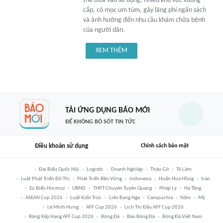
thể đưa vào sử dụng, nhiều khu vực xuống
cấp, cỏ mọc um tùm, gây lãng phí ngân sách
và ảnh hưởng đến nhu cầu khám chữa bệnh
của người dân.
XEM THÊM
TẢI ỨNG DỤNG BÁO MỚI
ĐỂ KHÔNG BỎ SÓT TIN TỨC
Điều khoản sử dụng
Chính sách bảo mật
Đại Biểu Quốc Hội
Logistic
Doanh Nghiệp
Tháo Gỡ
Tô Lâm
Luật Phát Triển Đô Thị
Phát Triển Bền Vững
Indonesia
Huấn Hoa Hồng
Iran
Eo Biển Hormuz
UBND
THPT Chuyên Tuyên Quang
Pháp Lý
Hạ Tầng
ASEAN Cup 2026
Luật Kiến Trúc
Liên Bang Nga
Campuchia
Năm
Mỹ
Lê Minh Hưng
AFF Cup 2026
Lịch Thi Đấu AFF Cup 2026
Bảng Xếp Hạng AFF Cup 2026
Bóng Đá
Báo Bóng Đá
Bóng Đá Việt Nam