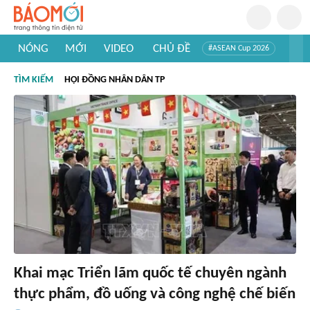
NÓNG
MỚI
VIDEO
CHỦ ĐỀ
#ASEAN Cup 2026
#Trí tuệ nhân tạo
#Mỹ - Iran
#Khám phá Việt Nam
TÌM KIẾM
HỘI ĐỒNG NHÂN DÂN TP
#Khám phá thế giới
Khai mạc Triển lãm quốc tế chuyên ngành
thực phẩm, đồ uống và công nghệ chế biến