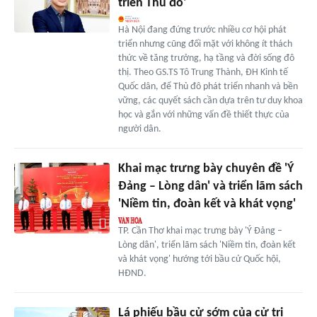
triển Thủ đô'
Hà Nội đang đứng trước nhiều cơ hội phát
triển nhưng cũng đối mặt với không ít thách
thức về tăng trưởng, hạ tầng và đời sống đô
thị. Theo GS.TS Tô Trung Thành, ĐH Kinh tế
Quốc dân, để Thủ đô phát triển nhanh và bền
vững, các quyết sách cần dựa trên tư duy khoa
học và gắn với những vấn đề thiết thực của
người dân.
Khai mạc trưng bày chuyên đề 'Ý
Đảng – Lòng dân' và triển lãm sách
'Niềm tin, đoàn kết và khát vọng'
TP. Cần Thơ khai mạc trưng bày 'Ý Đảng –
Lòng dân', triển lãm sách 'Niềm tin, đoàn kết
và khát vọng' hướng tới bầu cử Quốc hội,
HĐND.
Lá phiếu bầu cử sớm của cử tri