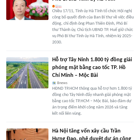
Chiều 17/11, Tỉnh ủy Hà Tĩnh tổ chức Hội nghị
công bố quyết định của Ban Bí thư về việc điều
động, chỉ định ông Phan Thiên Định, Phó Bí
thư Thành ủy, Chủ tịch UBND TP. Huế giữ chức
vụ Phó Bí thư Tỉnh ủy Hà Tĩnh, nhiệm kỳ 2025-
2030.
Hỗ trợ Tây Ninh 1.800 tỷ đồng giải
phóng mặt bằng cao tốc TP. Hồ
Chí Minh – Mộc Bài
Bnews
HĐND TP.HCM thông qua hỗ trợ hơn 1.800 tỷ
đồng cho Tây Ninh đẩy nhanh giải phóng mặt
bằng cao tốc TP.HCM – Mộc Bài, bảo đảm dự
án trọng điểm khởi công năm 2026 và tăng
kết nối liên vùng.
Hà Nội tăng vốn xây cầu Trần
Hưng Đạo, phê duyệt dự án công