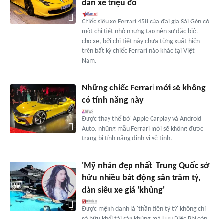
dàn xe triệu đô
Chiếc siêu xe Ferrari 458 của đại gia Sài Gòn có
một chi tiết nhỏ nhưng tạo nên sự đặc biệt
cho xe, bởi chi tiết này chưa từng xuất hiện
trên bất kỳ chiếc Ferrari nào khác tại Việt
Nam.
Những chiếc Ferrari mới sẽ không
có tính năng này
Được thay thế bởi Apple Carplay và Android
Auto, những mẫu Ferrari mới sẽ không được
trang bị tính năng định vị vệ tinh.
'Mỹ nhân đẹp nhất' Trung Quốc sở
hữu nhiều bất động sản trăm tỷ,
dàn siêu xe giá 'khủng'
Được mệnh danh là 'thần tiên tỷ tỷ' không chỉ
sở hữu khối tải sản khủng mà Lưu Diệc Phi còn