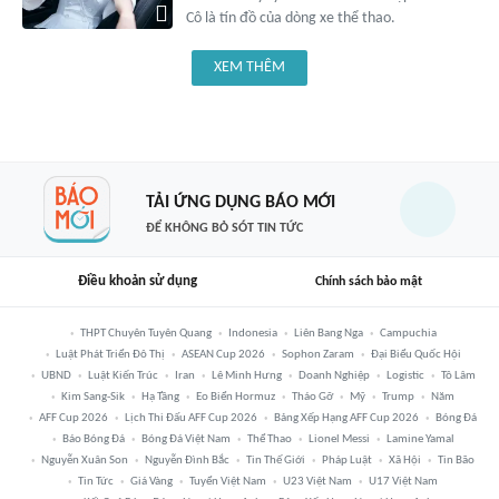
Cô là tín đồ của dòng xe thể thao.
XEM THÊM
TẢI ỨNG DỤNG BÁO MỚI
ĐỂ KHÔNG BỎ SÓT TIN TỨC
Điều khoản sử dụng
Chính sách bảo mật
THPT Chuyên Tuyên Quang
Indonesia
Liên Bang Nga
Campuchia
Luật Phát Triển Đô Thị
ASEAN Cup 2026
Sophon Zaram
Đại Biểu Quốc Hội
UBND
Luật Kiến Trúc
Iran
Lê Minh Hưng
Doanh Nghiệp
Logistic
Tô Lâm
Kim Sang-Sik
Hạ Tầng
Eo Biển Hormuz
Tháo Gỡ
Mỹ
Trump
Năm
AFF Cup 2026
Lịch Thi Đấu AFF Cup 2026
Bảng Xếp Hạng AFF Cup 2026
Bóng Đá
Báo Bóng Đá
Bóng Đá Việt Nam
Thể Thao
Lionel Messi
Lamine Yamal
Nguyễn Xuân Son
Nguyễn Đình Bắc
Tin Thế Giới
Pháp Luật
Xã Hội
Tin Bão
Tin Tức
Giá Vàng
Tuyển Việt Nam
U23 Việt Nam
U17 Việt Nam