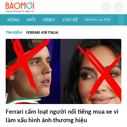
NÓNG
MỚI
VIDEO
CHỦ ĐỀ
#ASEAN Cup 2026
#Trí tuệ nhân tạo
#Mỹ - Iran
#Khám phá Việt Nam
TÌM KIẾM
FERRARI 458 ITALIA
#Khám phá thế giới
Ferrari cấm loạt người nổi tiếng mua xe vì
làm xấu hình ảnh thương hiệu