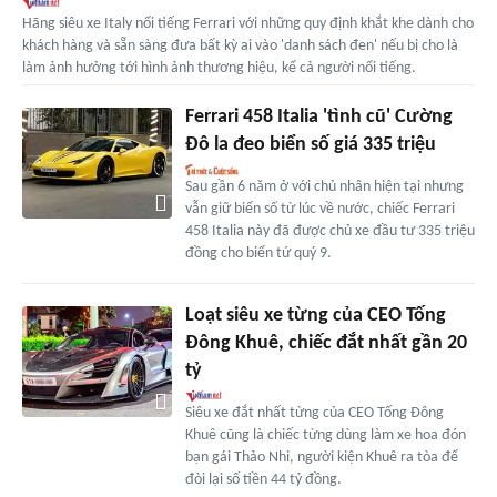
Hãng siêu xe Italy nổi tiếng Ferrari với những quy định khắt khe dành cho
khách hàng và sẵn sàng đưa bất kỳ ai vào 'danh sách đen' nếu bị cho là
làm ảnh hưởng tới hình ảnh thương hiệu, kể cả người nổi tiếng.
Ferrari 458 Italia 'tình cũ' Cường
Đô la đeo biển số giá 335 triệu
Sau gần 6 năm ở với chủ nhân hiện tại nhưng
vẫn giữ biển số từ lúc về nước, chiếc Ferrari
458 Italia này đã được chủ xe đầu tư 335 triệu
đồng cho biển tứ quý 9.
Loạt siêu xe từng của CEO Tống
Đông Khuê, chiếc đắt nhất gần 20
tỷ
Siêu xe đắt nhất từng của CEO Tống Đông
Khuê cũng là chiếc từng dùng làm xe hoa đón
bạn gái Thảo Nhi, người kiện Khuê ra tòa để
đòi lại số tiền 44 tỷ đồng.