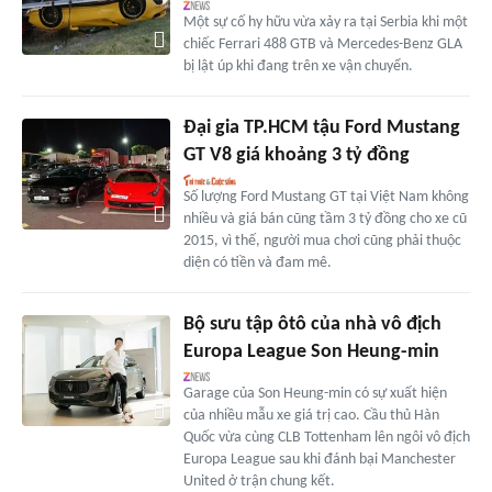
Một sự cố hy hữu vừa xảy ra tại Serbia khi một
chiếc Ferrari 488 GTB và Mercedes-Benz GLA
bị lật úp khi đang trên xe vận chuyển.
Đại gia TP.HCM tậu Ford Mustang
GT V8 giá khoảng 3 tỷ đồng
Số lượng Ford Mustang GT tại Việt Nam không
nhiều và giá bán cũng tầm 3 tỷ đồng cho xe cũ
2015, vì thế, người mua chơi cũng phải thuộc
diện có tiền và đam mê.
Bộ sưu tập ôtô của nhà vô địch
Europa League Son Heung-min
Garage của Son Heung-min có sự xuất hiện
của nhiều mẫu xe giá trị cao. Cầu thủ Hàn
Quốc vừa cùng CLB Tottenham lên ngôi vô địch
Europa League sau khi đánh bại Manchester
United ở trận chung kết.