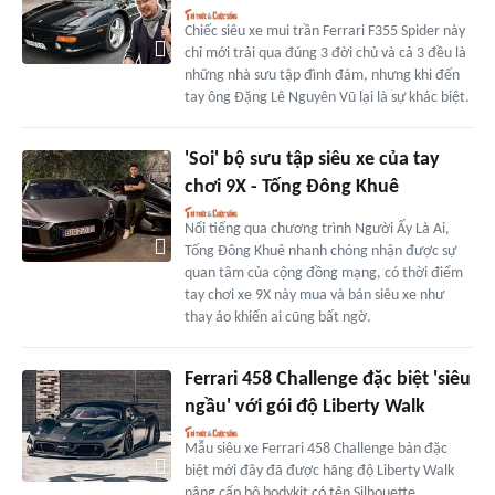
Chiếc siêu xe mui trần Ferrari F355 Spider này
chỉ mới trải qua đúng 3 đời chủ và cả 3 đều là
những nhà sưu tập đình đám, nhưng khi đến
tay ông Đặng Lê Nguyên Vũ lại là sự khác biệt.
'Soi' bộ sưu tập siêu xe của tay
chơi 9X - Tống Đông Khuê
Nổi tiếng qua chương trình Người Ấy Là Ai,
Tống Đông Khuê nhanh chóng nhận được sự
quan tâm của cộng đồng mạng, có thời điểm
tay chơi xe 9X này mua và bán siêu xe như
thay áo khiến ai cũng bất ngờ.
Ferrari 458 Challenge đặc biệt 'siêu
ngầu' với gói độ Liberty Walk
Mẫu siêu xe Ferrari 458 Challenge bản đặc
biệt mới đây đã được hãng độ Liberty Walk
nâng cấp bộ bodykit có tên Silhouette.