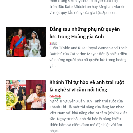
món trang sức này chưa bao giờ xuất hiện
trên đầu Kate Middleton hay Meghan Markle
vì một quy tắc riêng của gia tộc Spencer.
Đằng sau những phụ nữ quyền
lực trong Hoàng gia Anh
Cuốn 'Divide and Rule: Royal Women and Their
Battles' của Catherine Mayer tiết lộ nhiều điều
về những người phụ nữ quyền lực trong hoàng
gia.
Khánh Thi tự hào về anh trai ruột
là nghệ sĩ vĩ cầm nổi tiếng
Nghệ sĩ Nguyễn Xuân Huy - anh trai ruột của
Khánh Thi - là một tài năng của làng âm nhạc
Việt Nam với khả năng chơi vĩ cầm (violin) xuất
sắc. Ngay từ nhỏ, anh đã bộc lộ năng khiếu
thiên bẩm và niềm đam mê đặc biệt với âm
nhạc.