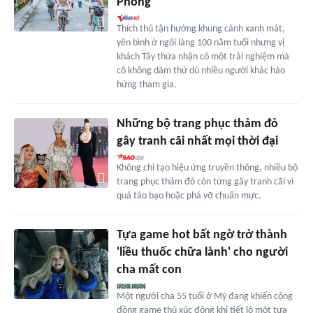
Phòng
Thích thú tận hưởng khung cảnh xanh mát,
yên bình ở ngôi làng 100 năm tuổi nhưng vị
khách Tây thừa nhận có một trải nghiệm mà
cô không dám thử dù nhiều người khác hào
hứng tham gia.
Những bộ trang phục thảm đỏ
gây tranh cãi nhất mọi thời đại
Không chỉ tạo hiệu ứng truyền thông, nhiều bộ
trang phục thảm đỏ còn từng gây tranh cãi vì
quá táo bạo hoặc phá vỡ chuẩn mực.
Tựa game hot bất ngờ trở thành
'liều thuốc chữa lành' cho người
cha mất con
Một người cha 55 tuổi ở Mỹ đang khiến cộng
đồng game thủ xúc động khi tiết lộ một tựa