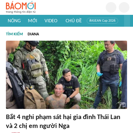
NÓNG
MỚI
VIDEO
CHỦ ĐỀ
#ASEAN Cup 2026
#Trí tuệ nhân tạo
#Mỹ - Iran
#Khám phá Việt Nam
TÌM KIẾM
DIANA
#Khám phá thế giới
Bắt 4 nghi phạm sát hại gia đình Thái Lan
và 2 chị em người Nga