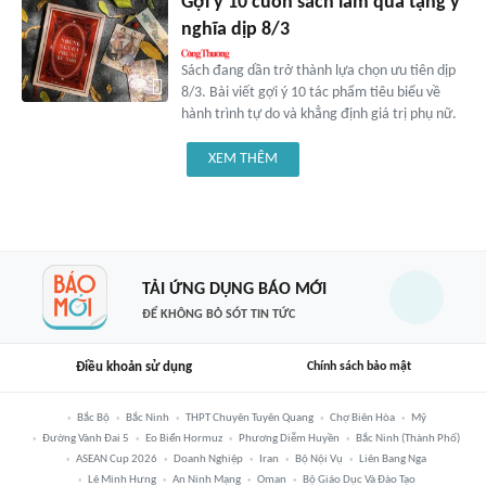
Gợi ý 10 cuốn sách làm quà tặng ý
nghĩa dịp 8/3
Sách đang dần trở thành lựa chọn ưu tiên dịp
8/3. Bài viết gợi ý 10 tác phẩm tiêu biểu về
hành trình tự do và khẳng định giá trị phụ nữ.
XEM THÊM
TẢI ỨNG DỤNG BÁO MỚI
ĐỂ KHÔNG BỎ SÓT TIN TỨC
Điều khoản sử dụng
Chính sách bảo mật
Bắc Bộ
Bắc Ninh
THPT Chuyên Tuyên Quang
Chợ Biên Hòa
Mỹ
Đường Vành Đai 5
Eo Biển Hormuz
Phương Diễm Huyền
Bắc Ninh (thành Phố)
ASEAN Cup 2026
Doanh Nghiệp
Iran
Bộ Nội Vụ
Liên Bang Nga
Lê Minh Hưng
An Ninh Mạng
Oman
Bộ Giáo Dục Và Đào Tạo