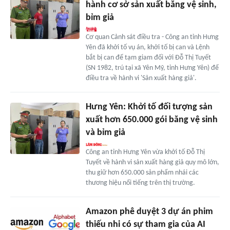
hành cơ sở sản xuất băng vệ sinh,
bỉm giả
Cơ quan Cảnh sát điều tra - Công an tỉnh Hưng
Yên đã khởi tố vụ án, khởi tố bị can và Lệnh
bắt bị can để tạm giam đối với Đỗ Thị Tuyết
(SN 1982, trú tại xã Yên Mỹ, tỉnh Hưng Yên) để
điều tra về hành vi 'Sản xuất hàng giả'.
Hưng Yên: Khởi tố đối tượng sản
xuất hơn 650.000 gói băng vệ sinh
và bỉm giả
Công an tỉnh Hưng Yên vừa khởi tố Đỗ Thị
Tuyết về hành vi sản xuất hàng giả quy mô lớn,
thu giữ hơn 650.000 sản phẩm nhái các
thương hiệu nổi tiếng trên thị trường.
Amazon phê duyệt 3 dự án phim
thiếu nhi có sự tham gia của AI