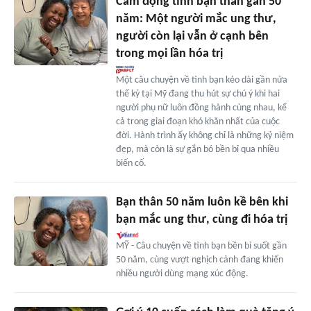
Cảm động tình bạn thân gần 50
năm: Một người mắc ung thư,
người còn lại vẫn ở cạnh bên
trong mọi lần hóa trị
Một câu chuyện về tình bạn kéo dài gần nửa
thế kỷ tại Mỹ đang thu hút sự chú ý khi hai
người phụ nữ luôn đồng hành cùng nhau, kể
cả trong giai đoạn khó khăn nhất của cuộc
đời. Hành trình ấy không chỉ là những kỷ niệm
đẹp, mà còn là sự gắn bó bền bỉ qua nhiều
biến cố.
Bạn thân 50 năm luôn kề bên khi
bạn mắc ung thư, cùng đi hóa trị
MỸ - Câu chuyện về tình bạn bền bỉ suốt gần
50 năm, cùng vượt nghịch cảnh đang khiến
nhiều người dùng mạng xúc động.