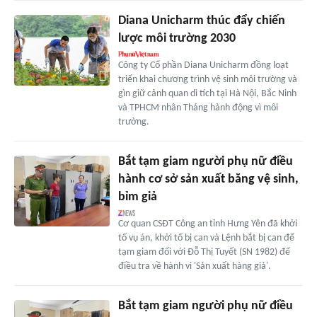
Diana Unicharm thúc đẩy chiến
lược môi trường 2030
Công ty Cổ phần Diana Unicharm đồng loạt
triển khai chương trình vệ sinh môi trường và
gìn giữ cảnh quan di tích tại Hà Nội, Bắc Ninh
và TPHCM nhân Tháng hành động vì môi
trường.
Bắt tạm giam người phụ nữ điều
hành cơ sở sản xuất băng vệ sinh,
bỉm giả
Cơ quan CSĐT Công an tỉnh Hưng Yên đã khởi
tố vụ án, khởi tố bị can và Lệnh bắt bị can để
tạm giam đối với Đỗ Thị Tuyết (SN 1982) để
điều tra về hành vi 'Sản xuất hàng giả'.
Bắt tạm giam người phụ nữ điều