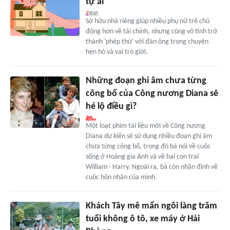
tự ái
Sở hữu nhà riêng giúp nhiều phụ nữ trẻ chủ
động hơn về tài chính, nhưng cũng vô tình trở
thành 'phép thử' với đàn ông trong chuyện
hẹn hò và vai trò giới.
Những đoạn ghi âm chưa từng
công bố của Công nương Diana sẽ
hé lộ điều gì?
Một loạt phim tài liệu mới về Công nương
Diana dự kiến sẽ sử dụng nhiều đoạn ghi âm
chưa từng công bố, trong đó bà nói về cuộc
sống ở Hoàng gia Anh và về hai con trai
William - Harry. Ngoài ra, bà còn nhận định về
cuộc hôn nhân của mình.
Khách Tây mê mẩn ngôi làng trăm
tuổi không ô tô, xe máy ở Hải