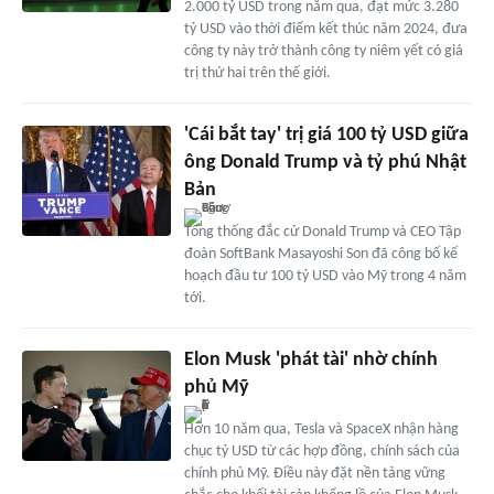
2.000 tỷ USD trong năm qua, đạt mức 3.280
tỷ USD vào thời điểm kết thúc năm 2024, đưa
công ty này trở thành công ty niêm yết có giá
trị thứ hai trên thế giới.
'Cái bắt tay' trị giá 100 tỷ USD giữa
ông Donald Trump và tỷ phú Nhật
Bản
Tổng thống đắc cử Donald Trump và CEO Tập
đoàn SoftBank Masayoshi Son đã công bố kế
hoạch đầu tư 100 tỷ USD vào Mỹ trong 4 năm
tới.
Elon Musk 'phát tài' nhờ chính
phủ Mỹ
Hơn 10 năm qua, Tesla và SpaceX nhận hàng
chục tỷ USD từ các hợp đồng, chính sách của
chính phủ Mỹ. Điều này đặt nền tảng vững