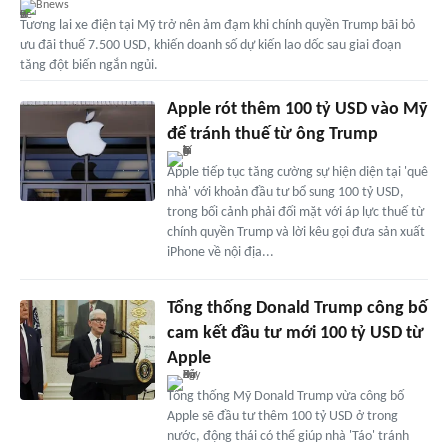
Bnews
Tương lai xe điện tại Mỹ trở nên ảm đạm khi chính quyền Trump bãi bỏ
ưu đãi thuế 7.500 USD, khiến doanh số dự kiến lao dốc sau giai đoạn
tăng đột biến ngắn ngủi.
Apple rót thêm 100 tỷ USD vào Mỹ
để tránh thuế từ ông Trump
Apple tiếp tục tăng cường sự hiện diện tại 'quê
nhà' với khoản đầu tư bổ sung 100 tỷ USD,
trong bối cảnh phải đối mặt với áp lực thuế từ
chính quyền Trump và lời kêu gọi đưa sản xuất
iPhone về nội địa...
Tổng thống Donald Trump công bố
cam kết đầu tư mới 100 tỷ USD từ
Apple
Tổng thống Mỹ Donald Trump vừa công bố
Apple sẽ đầu tư thêm 100 tỷ USD ở trong
nước, động thái có thể giúp nhà 'Táo' tránh