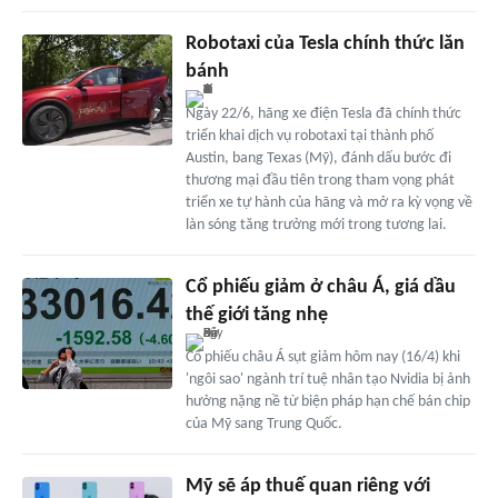
Robotaxi của Tesla chính thức lăn
bánh
Ngày 22/6, hãng xe điện Tesla đã chính thức
triển khai dịch vụ robotaxi tại thành phố
Austin, bang Texas (Mỹ), đánh dấu bước đi
thương mại đầu tiên trong tham vọng phát
triển xe tự hành của hãng và mở ra kỳ vọng về
làn sóng tăng trưởng mới trong tương lai.
Cổ phiếu giảm ở châu Á, giá dầu
thế giới tăng nhẹ
Cổ phiếu châu Á sụt giảm hôm nay (16/4) khi
'ngôi sao' ngành trí tuệ nhân tạo Nvidia bị ảnh
hưởng nặng nề từ biện pháp hạn chế bán chip
của Mỹ sang Trung Quốc.
Mỹ sẽ áp thuế quan riêng với