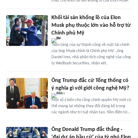
chắc cho khối tài sản khổng lồ của Elon Musk.
Khối tài sản khổng lồ của Elon
Musk phụ thuộc lớn vào hỗ trợ từ
Chính phủ Mỹ
'Nền tảng của sự thành công về mặt tài chính
của ông Musk chính là Chính phủ Mỹ'.,ông
Daniel Ives, nhà phân tích công nghệ của công
ty Wedbush Securities, nhận xét.
Ông Trump đắc cử Tổng thống có
ý nghĩa gì với giới công nghệ Mỹ?
Một số ý kiến cho rằng chính quyền Mỹ mới có
thể mang lại những thay đổi đáng kể trong
các ngành như trí tuệ nhân tạo, tiền điện tử...
Ông Donald Trump đắc thắng -
'đại dự án bầu cử' của tỷ phú Elon