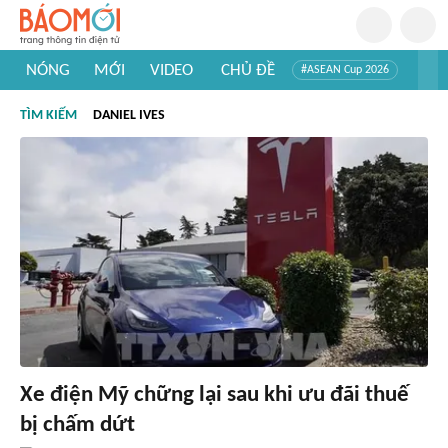
NÓNG
MỚI
VIDEO
CHỦ ĐỀ
#ASEAN Cup 2026
#Trí tuệ nhân tạo
#Mỹ - Iran
#Khám phá Việt Nam
TÌM KIẾM
DANIEL IVES
#Khám phá thế giới
Xe điện Mỹ chững lại sau khi ưu đãi thuế
bị chấm dứt