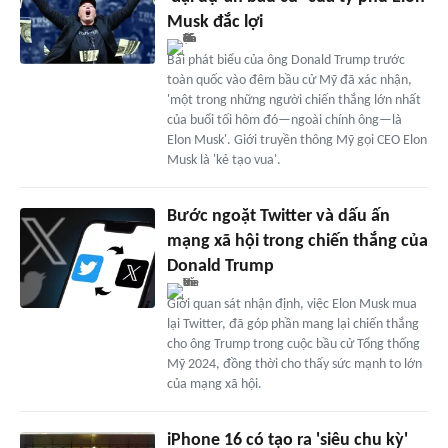
Musk đắc lợi
Bài phát biểu của ông Donald Trump trước
toàn quốc vào đêm bầu cử Mỹ đã xác nhận,
'một trong những người chiến thắng lớn nhất
của buổi tối hôm đó—ngoài chính ông—là
Elon Musk'. Giới truyền thông Mỹ gọi CEO Elon
Musk là 'kẻ tạo vua'.
Bước ngoặt Twitter và dấu ấn
mạng xã hội trong chiến thắng của
Donald Trump
Giới quan sát nhận định, việc Elon Musk mua
lại Twitter, đã góp phần mang lại chiến thắng
cho ông Trump trong cuộc bầu cử Tổng thống
Mỹ 2024, đồng thời cho thấy sức mạnh to lớn
của mạng xã hội.
iPhone 16 có tạo ra 'siêu chu kỳ'