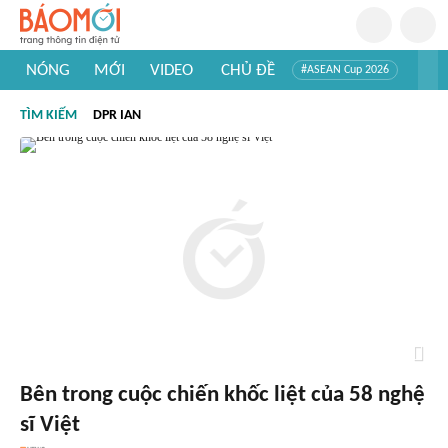
NÓNG
MỚI
VIDEO
CHỦ ĐỀ
#ASEAN Cup 2026
#Trí tuệ nhân tạo
#Mỹ - Iran
#Khám phá Việt Nam
TÌM KIẾM
DPR IAN
#Khám phá thế giới
Bên trong cuộc chiến khốc liệt của 58 nghệ
sĩ Việt