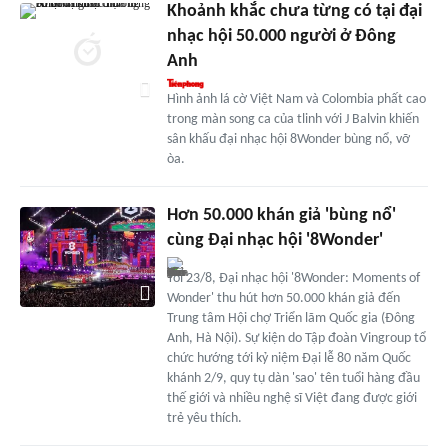
Khoảnh khắc chưa từng có tại đại
nhạc hội 50.000 người ở Đông
Anh
Hình ảnh lá cờ Việt Nam và Colombia phất cao
trong màn song ca của tlinh với J Balvin khiến
sân khấu đại nhạc hội 8Wonder bùng nổ, vỡ
òa.
Hơn 50.000 khán giả 'bùng nổ'
cùng Đại nhạc hội '8Wonder'
Tối 23/8, Đại nhạc hội '8Wonder: Moments of
Wonder' thu hút hơn 50.000 khán giả đến
Trung tâm Hội chợ Triển lãm Quốc gia (Đông
Anh, Hà Nội). Sự kiện do Tập đoàn Vingroup tổ
chức hướng tới kỷ niệm Đại lễ 80 năm Quốc
khánh 2/9, quy tụ dàn 'sao' tên tuổi hàng đầu
thế giới và nhiều nghệ sĩ Việt đang được giới
trẻ yêu thích.