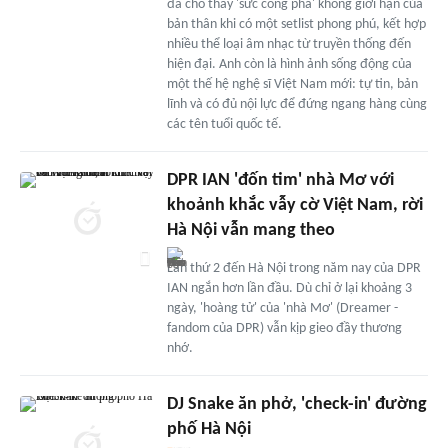
đã cho thấy 'sức công phá' không giới hạn của
bản thân khi có một setlist phong phú, kết hợp
nhiều thể loại âm nhạc từ truyền thống đến
hiện đại. Anh còn là hình ảnh sống động của
một thế hệ nghệ sĩ Việt Nam mới: tự tin, bản
lĩnh và có đủ nội lực để đứng ngang hàng cùng
các tên tuổi quốc tế.
DPR IAN 'đốn tim' nhà Mơ với
khoảnh khắc vẫy cờ Việt Nam, rời
Hà Nội vẫn mang theo
Lần thứ 2 đến Hà Nội trong năm nay của DPR
IAN ngắn hơn lần đầu. Dù chỉ ở lại khoảng 3
ngày, 'hoàng tử' của 'nhà Mơ' (Dreamer -
fandom của DPR) vẫn kịp gieo đầy thương
nhớ.
DJ Snake ăn phở, 'check-in' đường
phố Hà Nội