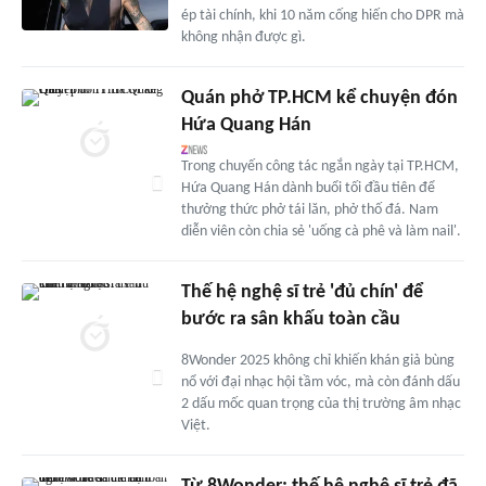
ép tài chính, khi 10 năm cống hiến cho DPR mà
không nhận được gì.
Quán phở TP.HCM kể chuyện đón
Hứa Quang Hán
Trong chuyến công tác ngắn ngày tại TP.HCM,
Hứa Quang Hán dành buổi tối đầu tiên để
thưởng thức phở tái lăn, phở thố đá. Nam
diễn viên còn chia sẻ 'uống cà phê và làm nail'.
Thế hệ nghệ sĩ trẻ 'đủ chín' để
bước ra sân khấu toàn cầu
8Wonder 2025 không chỉ khiến khán giả bùng
nổ với đại nhạc hội tầm vóc, mà còn đánh dấu
2 dấu mốc quan trọng của thị trường âm nhạc
Việt.