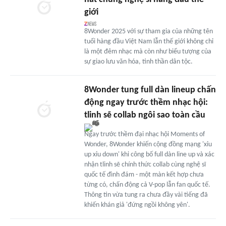
giới
8Wonder 2025 với sự tham gia của những tên
tuổi hàng đầu Việt Nam lẫn thế giới không chỉ
là một đêm nhạc mà còn như biểu tượng của
sự giao lưu văn hóa, tinh thần dân tộc.
8Wonder tung full dàn lineup chấn
động ngay trước thềm nhạc hội:
tlinh sẽ collab ngôi sao toàn cầu
Ngay trước thềm đại nhạc hội Moments of
Wonder, 8Wonder khiến cộng đồng mạng 'xỉu
up xỉu down' khi công bố full dàn line up và xác
nhận tlinh sẽ chính thức collab cùng nghệ sĩ
quốc tế đình đám - một màn kết hợp chưa
từng có, chấn động cả V-pop lẫn fan quốc tế.
Thông tin vừa tung ra chưa đầy vài tiếng đã
khiến khán giả 'đứng ngồi không yên'.