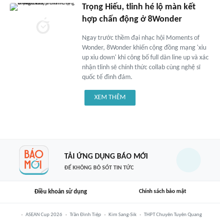
Trọng Hiếu, tlinh hé lộ màn kết
hợp chấn động ở 8Wonder
Ngay trước thềm đại nhạc hội Moments of
Wonder, 8Wonder khiến cộng đồng mạng 'xỉu
up xỉu down' khi công bố full dàn line up và xác
nhận tlinh sẽ chính thức collab cùng nghệ sĩ
quốc tế đình đám.
XEM THÊM
TẢI ỨNG DỤNG BÁO MỚI
ĐỂ KHÔNG BỎ SÓT TIN TỨC
Điều khoản sử dụng
Chính sách bảo mật
ASEAN Cup 2026
Trần Đình Tiệp
Kim Sang-Sik
THPT Chuyên Tuyên Quang