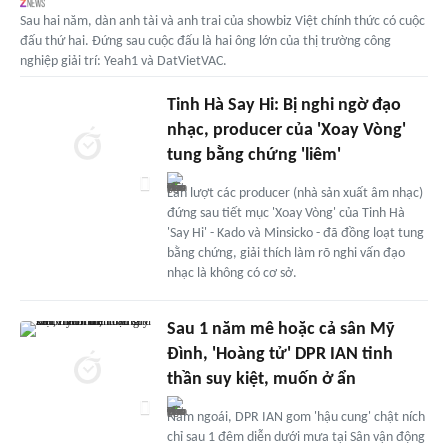
Sau hai năm, dàn anh tài và anh trai của showbiz Việt chính thức có cuộc
đấu thứ hai. Đứng sau cuộc đấu là hai ông lớn của thị trường công
nghiệp giải trí: Yeah1 và DatVietVAC.
Tinh Hà Say Hi: Bị nghi ngờ đạo
nhạc, producer của 'Xoay Vòng'
tung bằng chứng 'liêm'
Lần lượt các producer (nhà sản xuất âm nhạc)
đứng sau tiết mục 'Xoay Vòng' của Tinh Hà
'Say Hi' - Kado và Minsicko - đã đồng loạt tung
bằng chứng, giải thích làm rõ nghi vấn đạo
nhạc là không có cơ sở.
Sau 1 năm mê hoặc cả sân Mỹ
Đình, 'Hoàng tử' DPR IAN tinh
thần suy kiệt, muốn ở ẩn
Năm ngoái, DPR IAN gom 'hậu cung' chật ních
chỉ sau 1 đêm diễn dưới mưa tại Sân vận động