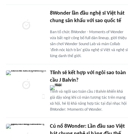
8Wonder lần đầu nghệ sĩ Việt hát
chung sân khấu với sao quốc tế
Ban tổ chức 8Wonder - Moments of Wonder
vừa bất ngờ công bố full dàn lineup, giới thiệu
sân chơi Wonder Sound Lab và màn Collab
'đỉnh nóc kịch trần' giữa nghệ sĩ Việt và nghệ sĩ
lừng danh thế giới.
Tlinh sẽ kết hợp với ngôi sao toàn
cầu J Balvin?
Tlinh và ngôi sao toàn cầu J Balvin khiến khá
giả dậy sóng khi có màn tương tác trên mạng
xã hội, hé lộ khả năng hợp tác tại đại nhạc hội
8Wonder: Moments of Wonder.
Cú nổ 8Wonder: Lần đầu sao Việt
hát chung nghệ sĩ hàng đầu thế