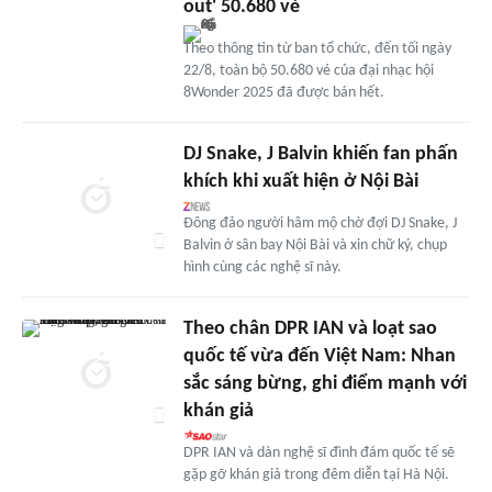
out' 50.680 vé
Theo thông tin từ ban tổ chức, đến tối ngày
22/8, toàn bộ 50.680 vé của đại nhạc hội
8Wonder 2025 đã được bán hết.
DJ Snake, J Balvin khiến fan phấn
khích khi xuất hiện ở Nội Bài
Đông đảo người hâm mộ chờ đợi DJ Snake, J
Balvin ở sân bay Nội Bài và xin chữ ký, chụp
hình cùng các nghệ sĩ này.
Theo chân DPR IAN và loạt sao
quốc tế vừa đến Việt Nam: Nhan
sắc sáng bừng, ghi điểm mạnh với
khán giả
DPR IAN và dàn nghệ sĩ đình đám quốc tế sẽ
gặp gỡ khán giả trong đêm diễn tại Hà Nội.