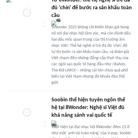
Từ 8Wonder: thế hệ nghệ sĩ trẻ đã
đủ 'chín' để bước ra sân khấu toàn
cầu
8Wonder 2025 không chỉ khiến khán giả bùng
nổ với đại nhạc hội tầm vóc, mà còn đánh dấu
hai dấu mốc quan trọng của thị trường âm
nhạc Việt: Thế hệ nghệ sĩ trẻ đã đủ 'chín' để
tự tin bước ra sân khấu toàn cầu, và khán giả
Việt chạm đến những đẳng cấp thực thụ của
các ngôi sao quốc tế hàng đầu như J Balvin,
The Kid LAROI – những cái tên chưa quá phổ
biến tại Việt Nam nhưng đã khuấy đảo thế
giới.
Soobin thể hiện tuyên ngôn thế
hệ tại 8Wonder: Nghệ sĩ Việt đủ
khả năng sánh vai quốc tế
Xuất hiện tại đại nhạc hội 8Wonder đêm 23.8
như một 'anh tài toàn năng' của V-pop, Soobin