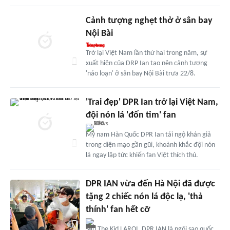
Cảnh tượng nghẹt thở ở sân bay
Nội Bài
Trở lại Việt Nam lần thứ hai trong năm, sự
xuất hiện của DRP Ian tạo nên cảnh tượng
'náo loạn' ở sân bay Nội Bài trưa 22/8.
'Trai đẹp' DPR Ian trở lại Việt Nam,
đội nón lá 'đốn tim' fan
Mỹ nam Hàn Quốc DPR Ian tái ngộ khán giả
trong diện mạo gần gũi, khoảnh khắc đội nón
lá ngay lập tức khiến fan Việt thích thú.
DPR IAN vừa đến Hà Nội đã được
tặng 2 chiếc nón lá độc lạ, 'thả
thính' fan hết cỡ
Sau The Kid LAROI, DPR IAN là ngôi sao quốc