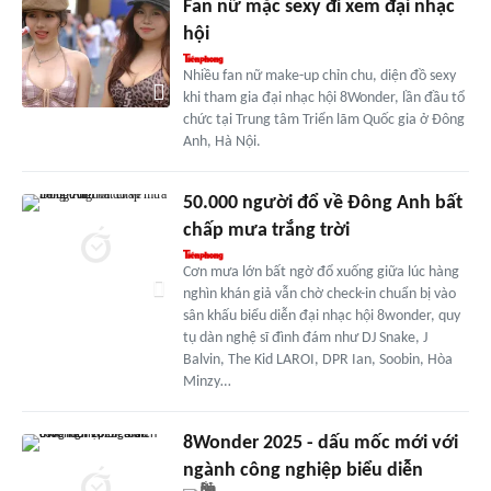
Fan nữ mặc sexy đi xem đại nhạc
hội
Nhiều fan nữ make-up chỉn chu, diện đồ sexy
khi tham gia đại nhạc hội 8Wonder, lần đầu tổ
chức tại Trung tâm Triển lãm Quốc gia ở Đông
Anh, Hà Nội.
50.000 người đổ về Đông Anh bất
chấp mưa trắng trời
Cơn mưa lớn bất ngờ đổ xuống giữa lúc hàng
nghìn khán giả vẫn chờ check-in chuẩn bị vào
sân khấu biểu diễn đại nhạc hội 8wonder, quy
tụ dàn nghệ sĩ đình đám như DJ Snake, J
Balvin, The Kid LAROI, DPR Ian, Soobin, Hòa
Minzy…
8Wonder 2025 - dấu mốc mới với
ngành công nghiệp biểu diễn