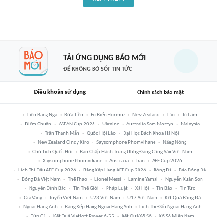
TẢI ỨNG DỤNG BÁO MỚI
ĐỂ KHÔNG BỎ SÓT TIN TỨC
Điều khoản sử dụng
Chính sách bảo mật
Liên Bang Nga
Rửa Tiền
Eo Biển Hormuz
New Zealand
Lào
Tô Lâm
Điểm Chuẩn
ASEAN Cup 2026
Ukraine
Australia Sam Mostyn
Malaysia
Trần Thanh Mẫn
Quốc Hội Lào
Đại Học Bách Khoa Hà Nội
New Zealand Cindy Kiro
Saysomphone Phomvihane
Nắng Nóng
Chủ Tịch Quốc Hội
Ban Chấp Hành Trung Ương Đảng Cộng Sản Việt Nam
Xaysomphone Phomvihane
Australia
Iran
AFF Cup 2026
Lịch Thi Đấu AFF Cup 2026
Bảng Xếp Hạng AFF Cup 2026
Bóng Đá
Báo Bóng Đá
Bóng Đá Việt Nam
Thể Thao
Lionel Messi
Lamine Yamal
Nguyễn Xuân Son
Nguyễn Đình Bắc
Tin Thế Giới
Pháp Luật
Xã Hội
Tin Bão
Tin Tức
Giá Vàng
Tuyển Việt Nam
U23 Việt Nam
U17 Việt Nam
Kết Quả Bóng Đá
Ngoại Hạng Anh
Bảng Xếp Hạng Ngoại Hạng Anh
Lịch Thi Đấu Ngoại Hạng Anh
Cúp C1
Kết Quả Vietlott Power 6/55
Kết Quả Xổ Số
Xổ Số Miền Nam