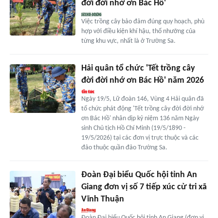
đời đời nhớ ơn Bác Hồ'
Việc trồng cây bảo đảm đúng quy hoạch, phù
hợp với điều kiện khí hậu, thổ nhưỡng của
từng khu vực, nhất là ở Trường Sa.
Hải quân tổ chức 'Tết trồng cây
đời đời nhớ ơn Bác Hồ' năm 2026
Ngày 19/5, Lữ đoàn 146, Vùng 4 Hải quân đã
tổ chức phát động 'Tết trồng cây đời đời nhớ
ơn Bác Hồ' nhân dịp kỷ niệm 136 năm Ngày
sinh Chủ tịch Hồ Chí Minh (19/5/1890 -
19/5/2026) tại các đơn vị trực thuộc và các
đảo thuộc quần đảo Trường Sa.
Đoàn Đại biểu Quốc hội tỉnh An
Giang đơn vị số 7 tiếp xúc cử tri xã
Vĩnh Thuận
Đoàn Đại biểu Quốc hội tỉnh An Giang (đơn vị