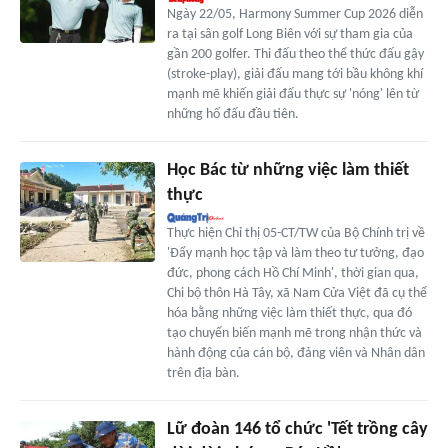
Ngày 22/05, Harmony Summer Cup 2026 diễn
ra tại sân golf Long Biên với sự tham gia của
gần 200 golfer. Thi đấu theo thể thức đấu gậy
(stroke-play), giải đấu mang tới bầu không khí
mạnh mẽ khiến giải đấu thực sự 'nóng' lên từ
những hố đấu đầu tiên.
Học Bác từ những việc làm thiết
thực
Thực hiện Chỉ thị 05-CT/TW của Bộ Chính trị về
'Đẩy mạnh học tập và làm theo tư tưởng, đạo
đức, phong cách Hồ Chí Minh', thời gian qua,
Chi bộ thôn Hà Tây, xã Nam Cửa Việt đã cụ thể
hóa bằng những việc làm thiết thực, qua đó
tạo chuyển biến mạnh mẽ trong nhận thức và
hành động của cán bộ, đảng viên và Nhân dân
trên địa bàn.
Lữ đoàn 146 tổ chức 'Tết trồng cây