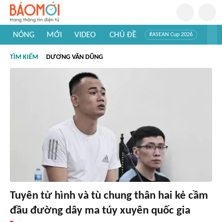
NÓNG
MỚI
VIDEO
CHỦ ĐỀ
#ASEAN Cup 2026
#Trí tuệ nhân tạo
#Mỹ - Iran
#Khám phá Việt Nam
TÌM KIẾM
DƯƠNG VĂN DŨNG
#Khám phá thế giới
Tuyên tử hình và tù chung thân hai kẻ cầm
đầu đường dây ma túy xuyên quốc gia