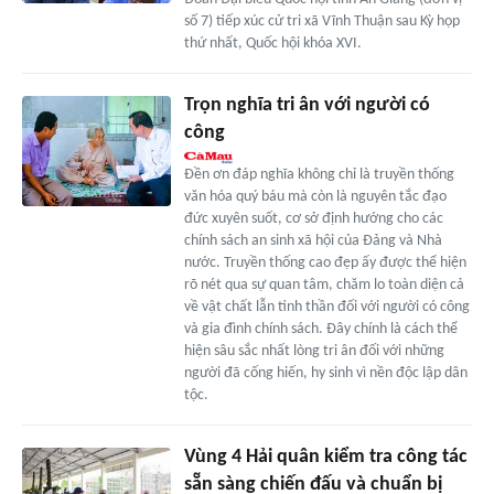
số 7) tiếp xúc cử tri xã Vĩnh Thuận sau Kỳ họp
thứ nhất, Quốc hội khóa XVI.
Trọn nghĩa tri ân với người có
công
Ðền ơn đáp nghĩa không chỉ là truyền thống
văn hóa quý báu mà còn là nguyên tắc đạo
đức xuyên suốt, cơ sở định hướng cho các
chính sách an sinh xã hội của Ðảng và Nhà
nước. Truyền thống cao đẹp ấy được thể hiện
rõ nét qua sự quan tâm, chăm lo toàn diện cả
về vật chất lẫn tinh thần đối với người có công
và gia đình chính sách. Ðây chính là cách thể
hiện sâu sắc nhất lòng tri ân đối với những
người đã cống hiến, hy sinh vì nền độc lập dân
tộc.
Vùng 4 Hải quân kiểm tra công tác
sẵn sàng chiến đấu và chuẩn bị