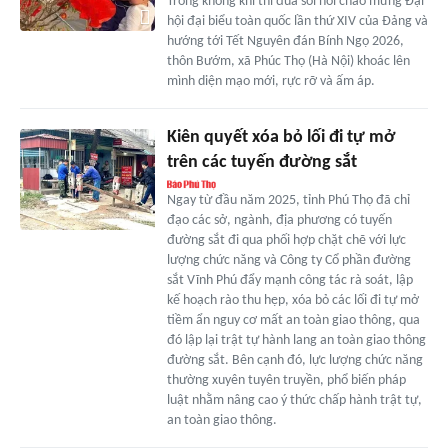
Trong không khí thi đua sôi nổi chào mừng Đại
hội đại biểu toàn quốc lần thứ XIV của Đảng và
hướng tới Tết Nguyên đán Bính Ngọ 2026,
thôn Bướm, xã Phúc Thọ (Hà Nội) khoác lên
mình diện mạo mới, rực rỡ và ấm áp.
Kiên quyết xóa bỏ lối đi tự mở
trên các tuyến đường sắt
Ngay từ đầu năm 2025, tỉnh Phú Thọ đã chỉ
đạo các sở, ngành, địa phương có tuyến
đường sắt đi qua phối hợp chặt chẽ với lực
lượng chức năng và Công ty Cổ phần đường
sắt Vĩnh Phú đẩy mạnh công tác rà soát, lập
kế hoạch rào thu hẹp, xóa bỏ các lối đi tự mở
tiềm ẩn nguy cơ mất an toàn giao thông, qua
đó lập lại trật tự hành lang an toàn giao thông
đường sắt. Bên cạnh đó, lực lượng chức năng
thường xuyên tuyên truyền, phổ biến pháp
luật nhằm nâng cao ý thức chấp hành trật tự,
an toàn giao thông.