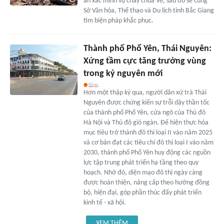
an xác minh vụ cháy chùa Vẽ, sau đó sẽ cùng
Sở Văn hóa, Thể thao và Du lịch tỉnh Bắc Giang
tìm biện pháp khắc phục.
Thành phố Phổ Yên, Thái Nguyên:
Xứng tầm cực tăng trưởng vùng
trong kỷ nguyên mới
Hơn một thập kỷ qua, người dân xứ trà Thái
Nguyên được chứng kiến sự trỗi dậy thần tốc
của thành phố Phổ Yên, cửa ngõ của Thủ đô
Hà Nội và Thủ đô gió ngàn. Để hiện thực hóa
mục tiêu trở thành đô thi loại II vào năm 2025
và cơ bản đạt các tiêu chí đô thị loại I vào năm
2030, thành phố Phổ Yên huy động các nguồn
lực tập trung phát triển hạ tầng theo quy
hoạch. Nhờ đó, diện mạo đô thị ngày càng
được hoàn thiện, nâng cấp theo hướng đồng
bộ, hiện đại, góp phần thúc đẩy phát triển
kinh tế - xã hội.
XEM THÊM