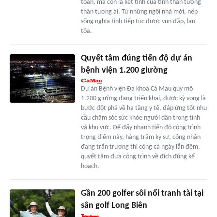
toàn, mà còn là kết tinh của tinh thần tương
thân tương ái. Từ những ngôi nhà mới, nếp
sống nghĩa tình tiếp tục được vun đắp, lan
tỏa.
Quyết tâm đúng tiến độ dự án
bệnh viện 1.200 giường
Dự án Bệnh viện Ða khoa Cà Mau quy mô
1.200 giường đang triển khai, được kỳ vọng là
bước đột phá về hạ tầng y tế, đáp ứng tốt nhu
cầu chăm sóc sức khỏe người dân trong tỉnh
và khu vực. Ðể đẩy nhanh tiến độ công trình
trọng điểm này, hàng trăm kỹ sư, công nhân
đang trẩn trương thi công cả ngày lẫn đêm,
quyết tâm đưa công trình về đích đúng kế
hoạch.
Gần 200 golfer sôi nổi tranh tài tại
sân golf Long Biên