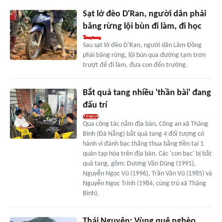
Sạt lở đèo D'Ran, người dân phải
băng rừng lội bùn đi làm, đi học
Sau sạt lở đèo D'Ran, người dân Lâm Đồng
phải băng rừng, lội bùn qua đường tạm trơn
trượt để đi làm, đưa con đến trường.
Bắt quả tang nhiều 'thần bài' đang
đấu trí
Qua công tác nắm địa bàn, Công an xã Thăng
Bình (Đà Nẵng) bắt quả tang 4 đối tượng có
hành vi đánh bạc thắng thua bằng tiền tại 1
quán tạp hóa trên địa bàn. Các 'con bạc' bị bắt
quả tang, gồm: Dương Văn Dũng (1991),
Nguyễn Ngọc Vũ (1996), Trần Văn Vũ (1985) và
Nguyễn Ngọc Trinh (1984, cùng trú xã Thăng
Bình).
Thái Nguyên: Vùng quê nghèo